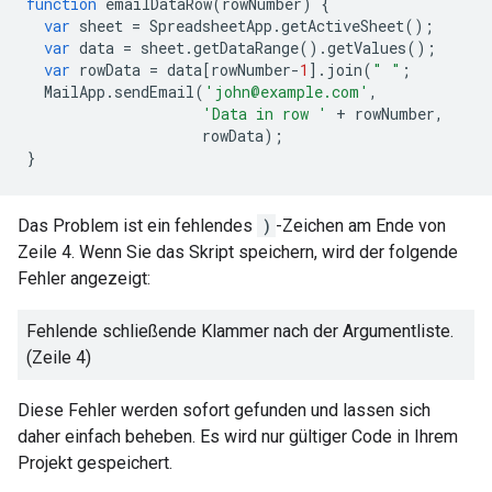
function
emailDataRow
(
rowNumber
)
{
var
sheet
=
SpreadsheetApp
.
getActiveSheet
();
var
data
=
sheet
.
getDataRange
().
getValues
();
var
rowData
=
data
[
rowNumber
-
1
].
join
(
" "
;
MailApp
.
sendEmail
(
'john@example.com'
,
'Data in row '
+
rowNumber
,
rowData
);
}
Das Problem ist ein fehlendes
)
-Zeichen am Ende von
Zeile 4. Wenn Sie das Skript speichern, wird der folgende
Fehler angezeigt:
Fehlende schließende Klammer nach der Argumentliste.
(Zeile 4)
Diese Fehler werden sofort gefunden und lassen sich
daher einfach beheben. Es wird nur gültiger Code in Ihrem
Projekt gespeichert.