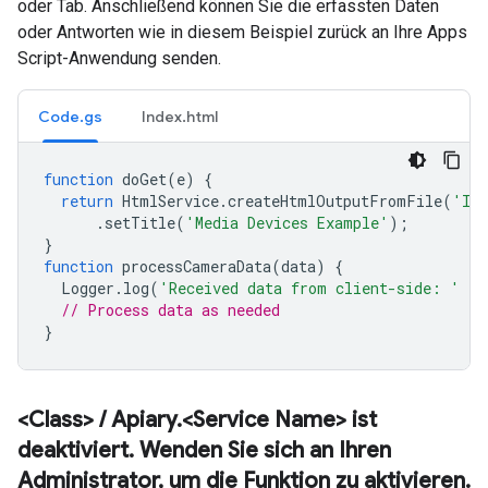
oder Tab. Anschließend können Sie die erfassten Daten
oder Antworten wie in diesem Beispiel zurück an Ihre Apps
Script-Anwendung senden.
Code.gs
Index.html
function
doGet
(
e
)
{
return
HtmlService
.
createHtmlOutputFromFile
(
'In
.
setTitle
(
'Media Devices Example'
);
}
function
processCameraData
(
data
)
{
Logger
.
log
(
'Received data from client-side: '
+
// Process data as needed
}
<Class>
/
Apiary
.
<Service Name> ist
deaktiviert
.
Wenden Sie sich an Ihren
Administrator
,
um die Funktion zu aktivieren
.