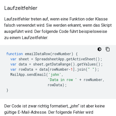
Laufzeitfehler
Laufzeitfehler treten auf, wenn eine Funktion oder Klasse
falsch verwendet wird. Sie werden erkannt, wenn das Skript
ausgeführt wird. Der folgende Code führt beispielsweise
zu einem Laufzeitfehler:
function
emailDataRow
(
rowNumber
)
{
var
sheet
=
SpreadsheetApp
.
getActiveSheet
();
var
data
=
sheet
.
getDataRange
().
getValues
();
var
rowData
=
data
[
rowNumber
-
1
].
join
(
" "
);
MailApp
.
sendEmail
(
'john'
,
'Data in row '
+
rowNumber
,
rowData
);
}
Der Code ist zwar richtig formatiert, „john“ ist aber keine
gültige E-Mail-Adresse. Der folgende Fehler wird