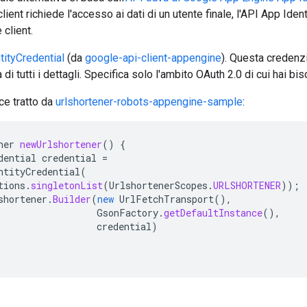
lient richiede l'accesso ai dati di un utente finale, l'API App Iden
 client.
ityCredential
(da
google-api-client-appengine
). Questa credenz
di tutti i dettagli. Specifica solo l'ambito OAuth 2.0 di cui hai bi
ce tratto da
urlshortener-robots-appengine-sample
:
ner
newUrlshortener
()
{
dential
credential
=
ntityCredential
(
tions
.
singletonList
(
UrlshortenerScopes
.
URLSHORTENER
));
shortener
.
Builder
(
new
UrlFetchTransport
(),
GsonFactory
.
getDefaultInstance
(),
credential
)