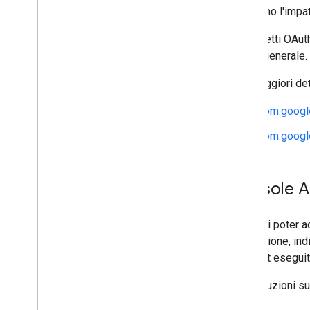
al minimo l'impa
I pacchetti OAuth
di uso generale.
Per maggiori det
com.google
com.google
Console A
Prima di poter a
fatturazione, ind
un client esegui
Per istruzioni su