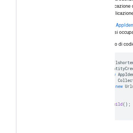
un'applicazione c
dell'applicazione
Utilizza
AppIdent
Engine si occupa 
Esempio di codi
static
Urlshorte
AppIdentityCre
new
AppIde
Collec
return
new
Url
.
build
();
}