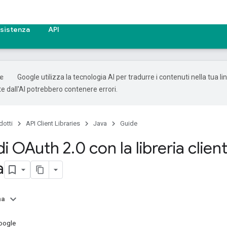
sistenza
API
Google utilizza la tecnologia AI per tradurre i contenuti nella tua li
e dall'AI potrebbero contenere errori.
dotti
API Client Libraries
Java
Guide
 di OAuth 2
.
0 con la libreria clie
a
na
Google