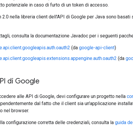
tto potenziale in caso di furto di un token di accesso.
 2.0 nella libreria client dell'API di Google per Java sono basati 
tagli, consulta la documentazione Javadoc per i seguenti pacchet
.api.client.googleapis.auth.oauth2
(da
google-api-client
)
.api.client.googleapis.extensions.appengine.auth.oauth2
(da
goo
PI di Google
ccedere alle API di Google, devi configurare un progetto nella
co
ipendentemente dal fatto che il client sia un'applicazione install
to nel browser.
lla configurazione corretta delle credenziali, consulta la
guida de