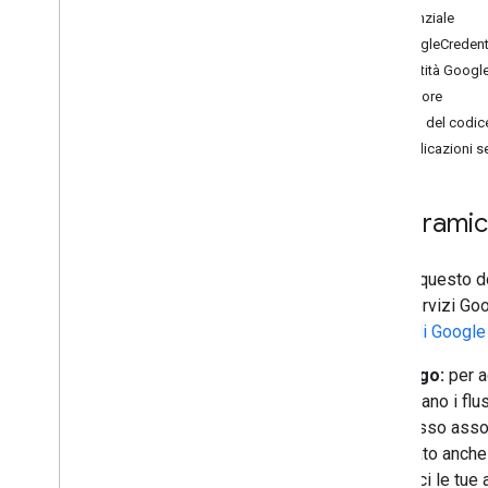
Credenziale
GoogleCredent
Identità Googl
Datastore
Flusso del codic
Applicazioni s
Panorami
Scopo
:questo d
con i servizi Go
OAuth di Google
Riepilogo:
per ac
supportano i flus
di accesso associ
associato anche 
"Gestisci le tue 