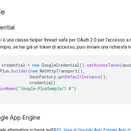
le
ential
l
è una classe helper thread-safe per OAuth 2.0 per l'accesso a r
pio, se hai già un token di accesso, puoi inviare una richiesta
credential
=
new
GoogleCredential
().
setAccessToken
(
acc
Plus
.
builder
(
new
NetHttpTransport
(),
GsonFactory
.
getDefaultInstance
(),
credential
)
ionName
(
"Google-PlusSample/1.0"
)
ogle App Engine
le alternativa si basa sull'
API Java di Google App Engine App Id