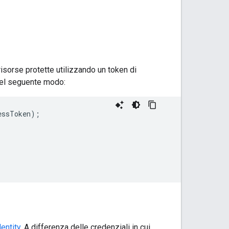
isorse protette utilizzando un token di
 nel seguente modo:
essToken
);
entity
. A differenza delle credenziali in cui