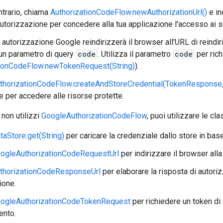
ntrario, chiama
AuthorizationCodeFlow.newAuthorizationUrl()
e in
utorizzazione per concedere alla tua applicazione l'accesso ai suo
i autorizzazione Google reindirizzerà il browser all'URL di reindi
un parametro di query
code
. Utilizza il parametro
code
per rich
tionCodeFlow.newTokenRequest(String)
).
thorizationCodeFlow.createAndStoreCredential(TokenResponse, 
e per accedere alle risorse protette.
 non utilizzi
GoogleAuthorizationCodeFlow
, puoi utilizzare le clas
taStore.get(String)
per caricare la credenziale dallo store in base 
ogleAuthorizationCodeRequestUrl
per indirizzare il browser all
thorizationCodeResponseUrl
per elaborare la risposta di autoriz
ione.
ogleAuthorizationCodeTokenRequest
per richiedere un token d
ento.