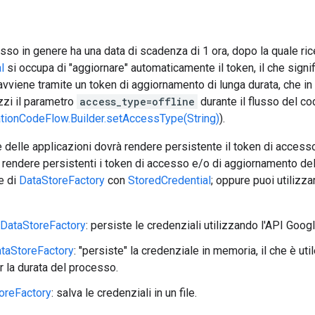
so in genere ha una data di scadenza di 1 ora, dopo la quale ricev
l
si occupa di "aggiornare" automaticamente il token, il che sig
avviene tramite un token di aggiornamento di lunga durata, che in
zzi il parametro
access_type=offline
durante il flusso del co
tionCodeFlow.Builder.setAccessType(String)
).
 delle applicazioni dovrà rendere persistente il token di access
 rendere persistenti i token di accesso e/o di aggiornamento delle
e di
DataStoreFactory
con
StoredCredential
; oppure puoi utilizz
DataStoreFactory
: persiste le credenziali utilizzando l'API Goo
aStoreFactory
: "persiste" la credenziale in memoria, il che è u
r la durata del processo.
oreFactory
: salva le credenziali in un file.