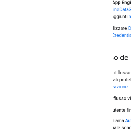
Utenti App Engi
AppEngineDataS
helper aggiunti
m
Puoi utilizzare
D
GoogleCredentia
Flusso del
Utilizza il fluss
propri dati prote
autorizzazione
.
Questo flusso v
L'utente fi
Chiama
Au
finale sono