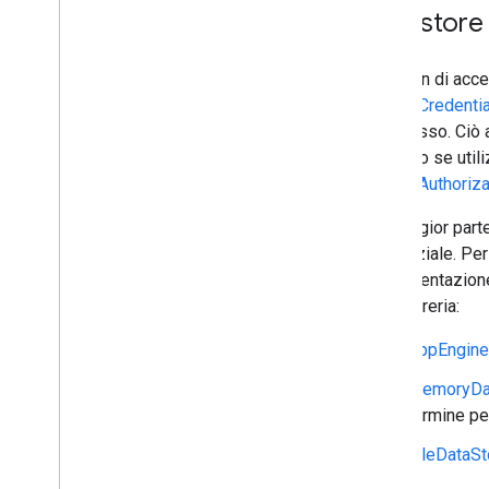
Datastore
Un token di acces
GoogleCredentia
di accesso. Ciò 
accesso se utili
GoogleAuthoriza
La maggior parte
credenziale. Per
implementazion
dalla libreria:
AppEngine
MemoryDat
termine pe
FileDataSt