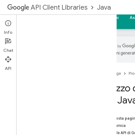
Java
API Client Libraries
Home page
Guide
Riferimenti
Campioni
As
Info
Chat
traduzioni generat
Guida per gli sviluppatori
Istruzioni di configurazione
API
Home page
Pro
Richieste API
Download
Utilizzo
Android
per Jav
OAuth 2
.
0
Caricamento elementi multimediali
Download di contenuti multimediali
Su questa pagi
Google App Engine
Panoramica
Timeout ed errori
Console API di 