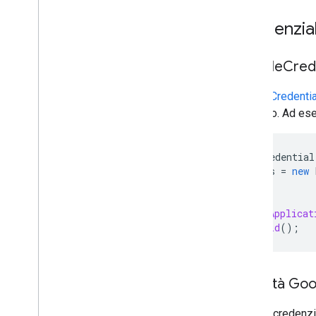
Credenzia
Google
Cred
GoogleCredentia
accesso. Ad esem
GoogleCredential
Plus
plus
=
new
.
setApplicat
.
build
();
Identità Go
Questa credenzia