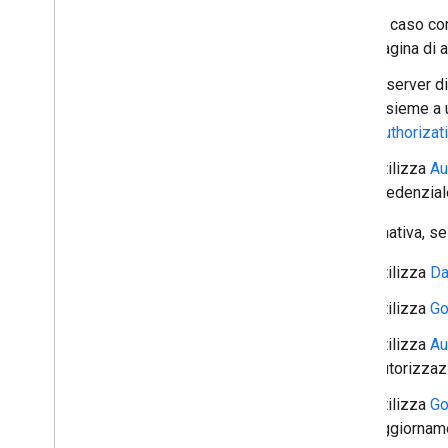
In caso co
pagina di a
Il server d
insieme a 
Authoriza
Utilizza
Au
credenzial
In alternativa, se
Utilizza
Da
Utilizza
Go
Utilizza
Au
autorizzaz
Utilizza
Go
aggiornam