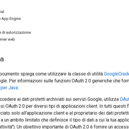
ial
e App Engine
e di autorizzazione
erver web
ca
ocumento spiega come utilizzare la classe di utilità
GoogleCrede
ogle. Per informazioni sulle funzioni OAuth 2.0 generiche che fo
 per Java
.
cedere ai dati protetti archiviati sui servizi Google, utilizza
OAut
si OAuth 2.0 per diversi tipi di applicazioni client. In tutti questi 
ato solo all'applicazione client e al proprietario dei dati protett
a un ambito limitato che definisce il tipo di dati a cui la tua ap
attività"). Un obiettivo importante di OAuth 2.0 è fornire un acces