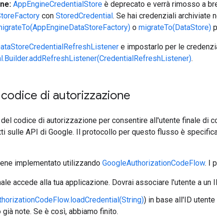
ne:
AppEngineCredentialStore
è deprecato e verrà rimosso a brev
toreFactory
con
StoredCredential
. Se hai credenziali archiviate 
igrateTo(AppEngineDataStoreFactory)
o
migrateTo(DataStore)
p
ataStoreCredentialRefreshListener
e impostarlo per le credenzia
l.Builder.addRefreshListener(CredentialRefreshListener)
.
 codice di autorizzazione
o del codice di autorizzazione per consentire all'utente finale di 
tti sulle API di Google. Il protocollo per questo flusso è specific
iene implementato utilizzando
GoogleAuthorizationCodeFlow
. I
nale accede alla tua applicazione. Dovrai associare l'utente a un 
thorizationCodeFlow.loadCredential(String)
) in base all'ID utente
 già note. Se è così, abbiamo finito.