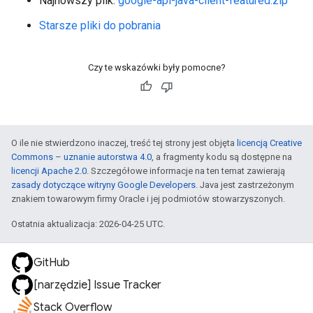
Najnowszy plik:
google-api-java-client-featured.zip
Starsze pliki do pobrania
Czy te wskazówki były pomocne?
O ile nie stwierdzono inaczej, treść tej strony jest objęta
licencją Creative
Commons – uznanie autorstwa 4.0
, a fragmenty kodu są dostępne na
licencji Apache 2.0
. Szczegółowe informacje na ten temat zawierają
zasady dotyczące witryny Google Developers
. Java jest zastrzeżonym
znakiem towarowym firmy Oracle i jej podmiotów stowarzyszonych.
Ostatnia aktualizacja: 2026-04-25 UTC.
GitHub
[narzędzie] Issue Tracker
Stack Overflow