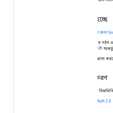
সমর্থিত জাভা পরিব
অবদান
শুরু হচ্ছে
Java এর জন্য Goog
লাইব্রেরির গঠন 
নির্দেশাবলী
অন্তর্
প্রশ্ন জিজ্ঞাসা
প্রমাণীকরণ
লাইব্রেরি নিম্নলি
OAuth 2.0