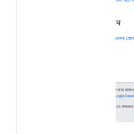
গুগল অ্যাপ 
অবদান
এগুলি
ওপেন সোর্
অন্য কিছু উল্লেখ না করা থাকলে,
আরও জানতে,
Google Devel
2026-07-17 UTC-তে শেষবা