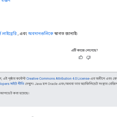
ইঞ্জিন
স
লাইব্রেরি
, এবং
অবদানগুলিকে
স্বাগত জানাই৷
এটি কাজে লেগেছে?
 এই পৃষ্ঠার কন্টেন্ট
Creative Commons Attribution 4.0 License
-এর অধীনে এবং কো
opers সাইট নীতি
দেখুন। Java হল Oracle এবং/অথবা তার অ্যাফিলিয়েট সংস্থার রেজিস্টার
র আপডেট করা হয়েছে।