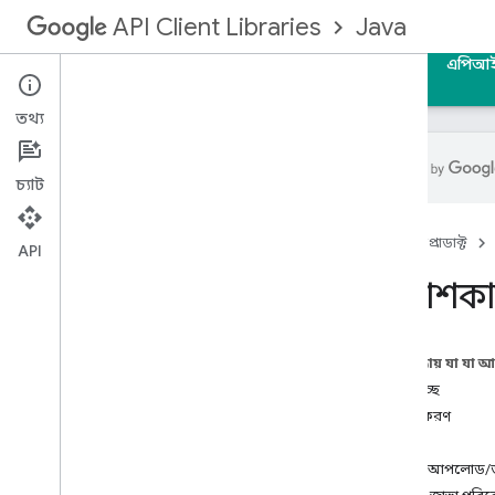
Java
API Client Libraries
হোম
নির্দেশিকা
রেফারেন্স
নমুনা
সমর্থন
এপিআ
তথ্য
চ্যাট
বিকাশকারীর গাইড
হোম
প্রোডাক্ট
সেটআপ নির্দেশাবলী
API
API অনুরোধ
বিকাশকার
ডাউনলোড
Android
OAuth 2
.
0
এই পৃষ্ঠায় যা যা 
মিডিয়া আপলোড
শুরু হচ্ছে
মিডিয়া ডাউনলোড
প্রমাণীকরণ
গুগল অ্যাপ ইঞ্জিন
ব্যাচিং
সময়সীমা এবং ত্রুটি
মিডিয়া আপলোড