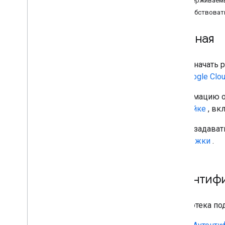
Поддерживаемы
Способствоват
Начиная
Чтобы начать р
для Google Clo
Информацию о 
настройке
, в
Чтобы задавать
поддержки
.
Аутентиф
Библиотека по