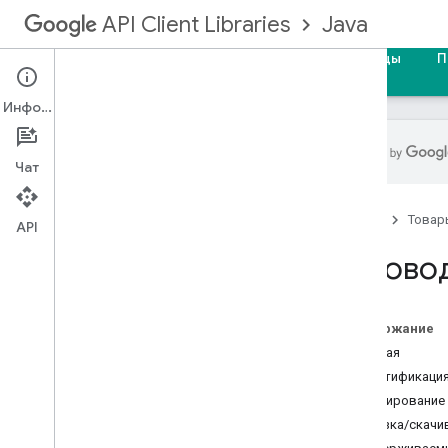
Java
API Client Libraries
Главная
Путеводители
Ссылка
Образцы
П
Информация
Чат
Руководство разработчика
Главная
Товар
Инструкции по установке
API
API-запросы
Руково
Загрузки
Android
ОАут 2
.
0
Содержание
Загрузка медиа
Начиная
Загрузка мультимедиа
Аутентификаци
Сервер приложений Google
Пакетирование
Тайм-ауты и ошибки
Загрузка/скачи