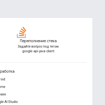
Переполнение стека
Задайте вопрос под тегом
google-api-java-client
работка
roid
ome
base
le AI Studio