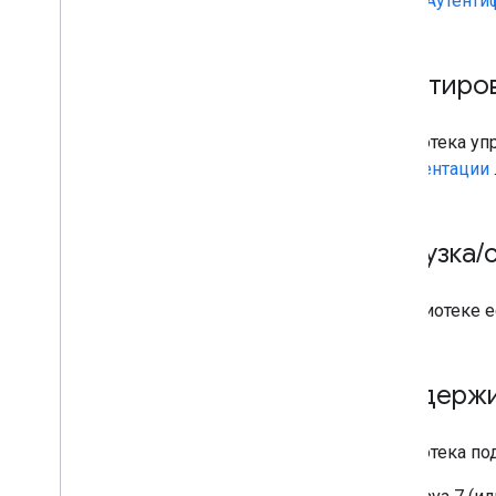
ОАутенти
Пакетиро
Библиотека уп
документации
Загрузка
/
В библиотеке 
Поддержи
Библиотека по