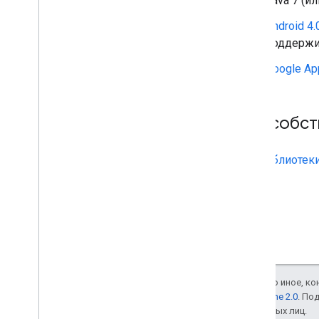
Java 7 (и
Android 4
поддержи
Google Ap
Способст
Это
библиотек
Если не указано иное, к
лицензии Apache 2.0
. По
аффилированных лиц.