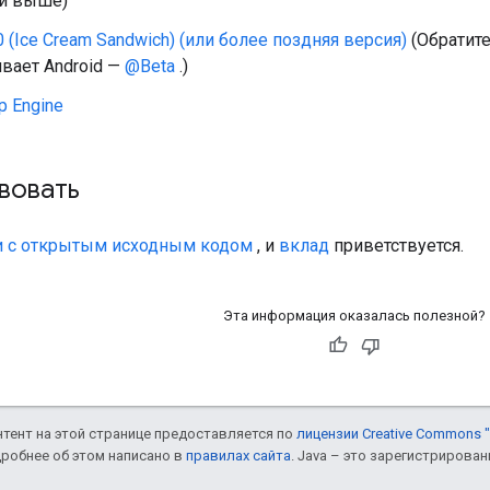
ли выше)
.0 (Ice Cream Sandwich) (или более поздняя версия)
(Обратите
вает Android —
@Beta
.)
p Engine
вовать
и
с открытым исходным кодом
, и
вклад
приветствуется.
Эта информация оказалась полезной?
онтент на этой странице предоставляется по
лицензии Creative Commons "
дробнее об этом написано в
правилах сайта
. Java – это зарегистрирова