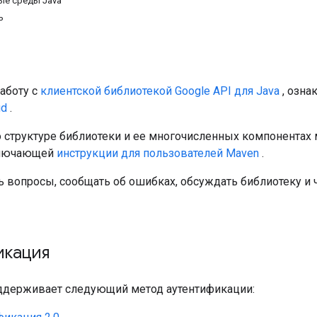
е среды Java
ь
аботу с
клиентской библиотекой Google API для Java
, озна
ud
.
структуре библиотеки и ее многочисленных компонентах
ключающей
инструкции для пользователей Maven
.
 вопросы, сообщать об ошибках, обсуждать библиотеку и ч
икация
ддерживает следующий метод аутентификации: