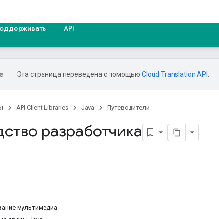
оддерживать
API
Эта страница переведена с помощью
Cloud Translation API
.
ы
API Client Libraries
Java
Путеводители
дство разработчика
я
вание мультимедиа