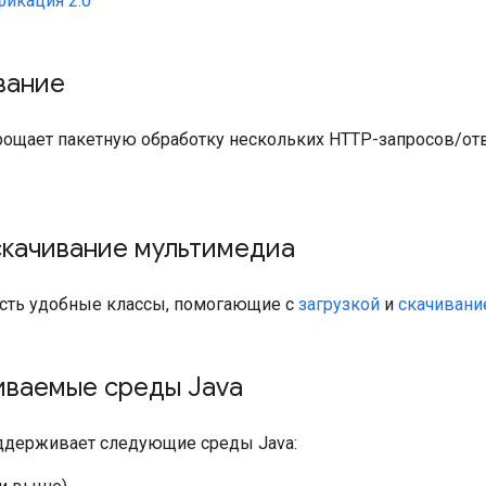
фикация 2.0
вание
рощает пакетную обработку нескольких HTTP-запросов/от
.
скачивание мультимедиа
есть удобные классы, помогающие с
загрузкой
и
скачивани
ваемые среды Java
ддерживает следующие среды Java: