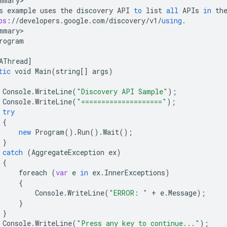
mmary
s
example
uses
the
discovery
API
to
list
all
APIs
in
th
ps
:
//
developers
.
google
.
com
/
discovery
/
v1
/
using
.
mmary
rogram
AThread
]
tic
void
Main
(
string
[]
args
)
Console
.
WriteLine
(
"Discovery API Sample"
);
Console
.
WriteLine
(
"===================="
);
try
{
new
Program
().
Run
().
Wait
();
}
catch
(
AggregateException
ex
)
{
foreach
(
var
e
in
ex
.
InnerExceptions
)
{
Console
.
WriteLine
(
"ERROR: "
+
e
.
Message
);
}
}
Console
.
WriteLine
(
"Press any key to continue..."
);