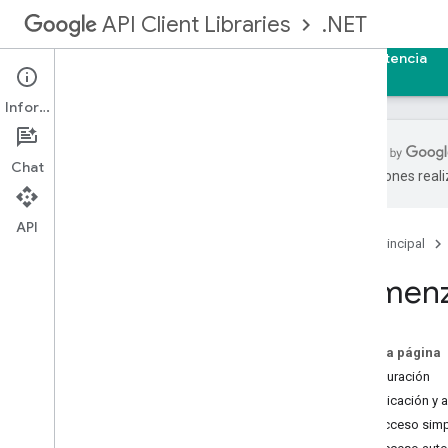
.NET
API Client Libraries
Página principal
Guías
Referencia
Asistencia
Información
Chat
traducciones real
Comenzar
API
Página principal
Autenticación y autorización
Descripción general
Comenz
Claves de API
OAuth 2
.
0
Secretos del cliente
En esta página
Configuración
Procedimiento para…
Autenticación y 
Subir archivos multimedia
1. Acceso simpl
Descargar contenido multimedia