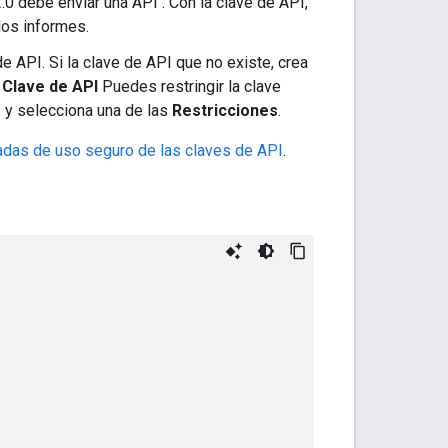
0 debe enviar una API . Con la clave de API,
 los informes.
e API. Si la clave de API que no existe, crea
 Clave de API
Puedes restringir la clave
e
y selecciona una de las
Restricciones
.
das de uso seguro de las claves de API
.