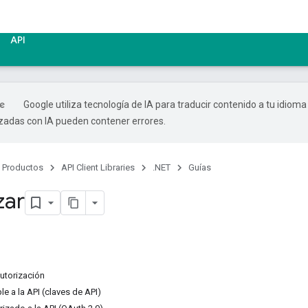
API
Google utiliza tecnología de IA para traducir contenido a tu idioma
izadas con IA pueden contener errores.
Productos
API Client Libraries
.NET
Guías
ar
autorización
e a la API (claves de API)