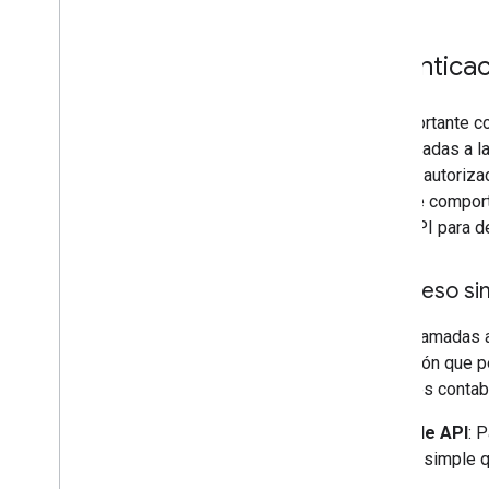
Autenticac
Es importante c
las llamadas a 
acceso autoriza
ellas se compor
de la API para d
1
.
Acceso simp
Estas llamadas a
aplicación que p
con fines contab
Clave de API
: 
acceso simple qu