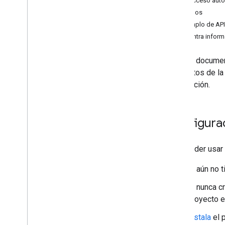
2. Acceso autor
Mejora el rendimiento
Ejemplos
Ejemplo de API
Encuentra inform
En este document
conceptos de la 
información.
Configura
Para poder usar 
Si aún no 
Si nunca c
proyecto e
Instala
el 