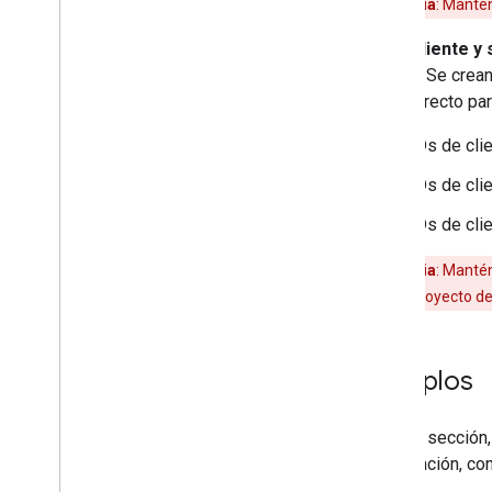
Advertencia
: Mantén
ID de cliente y
tokens. Se crean
tipo correcto par
IDs de cli
IDs de cli
IDs de cli
Advertencia
: Mantén
cargos en tu proyecto de 
Ejemplos
En esta sección,
autorización, co