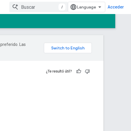
/
Acceder
 preferido. Las
¿Te resultó útil?