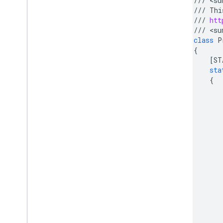
///
<
su
///
Thi
///
htt
///
<
su
class
P
{
[
ST
sta
{