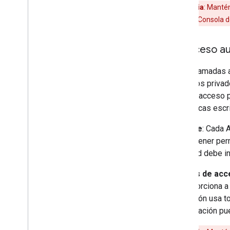
Advertencia
: Mantén
proyecto de la Consola d
2
.
Acceso aut
Estas llamadas a
los datos privad
otorgar acceso p
bibliotecas escr
Alcance
: Cada 
puede tener perm
solicitud debe i
Tokens de acce
le proporciona a
aplicación usa t
Tu aplicación pu