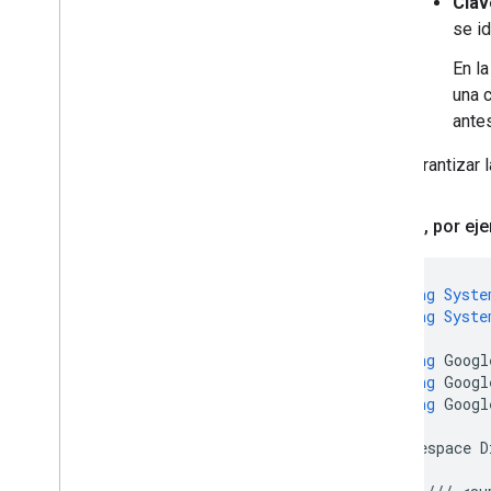
Clav
se id
En la
una 
antes
Para garantizar 
Código
,
por ej
using
Syste
using
Syste
using
Googl
using
Googl
using
Googl
namespace
D
{