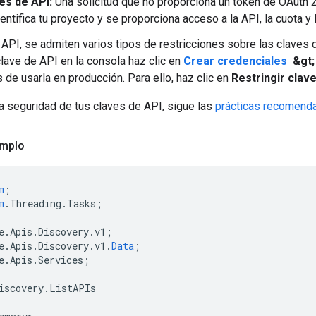
es de API:
Una solicitud que no proporciona un token de OAuth 2.
entifica tu proyecto y se proporciona acceso a la API, la cuota y
 API, se admiten varios tipos de restricciones sobre las claves d
clave de API en la consola haz clic en
Crear credenciales
&gt;
 de usarla en producción. Para ello, haz clic en
Restringir clav
la seguridad de tus claves de API, sigue las
prácticas recomenda
emplo
m
;
m
.
Threading
.
Tasks
;
e
.
Apis
.
Discovery
.
v1
;
e
.
Apis
.
Discovery
.
v1
.
Data
;
e
.
Apis
.
Services
;
iscovery
.
ListAPIs