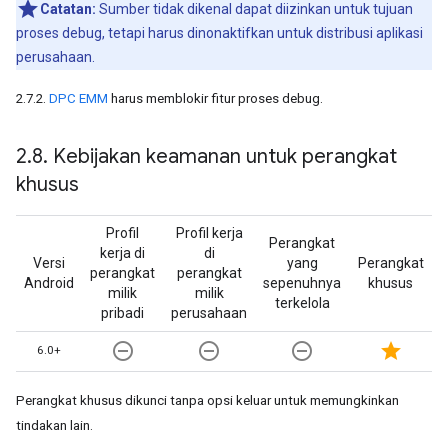
Catatan:
Sumber tidak dikenal dapat diizinkan untuk tujuan
proses debug, tetapi harus dinonaktifkan untuk distribusi aplikasi
perusahaan.
2.7.2.
DPC EMM
harus memblokir fitur proses debug.
2
.
8
.
Kebijakan keamanan untuk perangkat
khusus
Profil
Profil kerja
Perangkat
kerja di
di
Versi
yang
Perangkat
perangkat
perangkat
Android
sepenuhnya
khusus
milik
milik
terkelola
pribadi
perusahaan
remove_circle_outline
remove_circle_outline
remove_circle_outline
star
6.0+
Perangkat khusus dikunci tanpa opsi keluar untuk memungkinkan
tindakan lain.