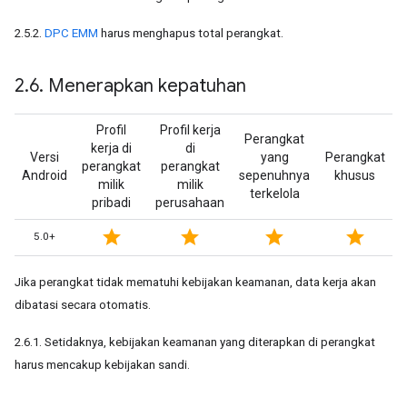
2.5.2.
DPC EMM
harus menghapus total perangkat.
2
.
6
.
Menerapkan kepatuhan
Profil
Profil kerja
Perangkat
kerja di
di
Versi
yang
Perangkat
perangkat
perangkat
Android
sepenuhnya
khusus
milik
milik
terkelola
pribadi
perusahaan
star
star
star
star
5.0+
Jika perangkat tidak mematuhi kebijakan keamanan, data kerja akan
dibatasi secara otomatis.
2.6.1. Setidaknya, kebijakan keamanan yang diterapkan di perangkat
harus mencakup kebijakan sandi.