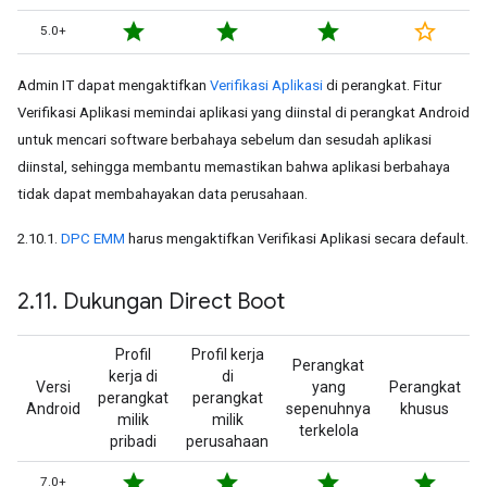
star
star
star
star_border
5.0+
Admin IT dapat mengaktifkan
Verifikasi Aplikasi
di perangkat. Fitur
Verifikasi Aplikasi memindai aplikasi yang diinstal di perangkat Android
untuk mencari software berbahaya sebelum dan sesudah aplikasi
diinstal, sehingga membantu memastikan bahwa aplikasi berbahaya
tidak dapat membahayakan data perusahaan.
2.10.1.
DPC EMM
harus mengaktifkan Verifikasi Aplikasi secara default.
2
.
11
.
Dukungan Direct Boot
Profil
Profil kerja
Perangkat
kerja di
di
Versi
yang
Perangkat
perangkat
perangkat
Android
sepenuhnya
khusus
milik
milik
terkelola
pribadi
perusahaan
star
star
star
star
7.0+