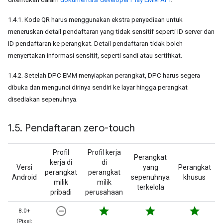
1.4.1. Kode QR harus menggunakan ekstra penyediaan untuk
meneruskan detail pendaftaran yang tidak sensitif seperti ID server dan
ID pendaftaran ke perangkat. Detail pendaftaran tidak boleh
menyertakan informasi sensitif, seperti sandi atau sertifikat.
1.4.2. Setelah DPC EMM menyiapkan perangkat, DPC harus segera
dibuka dan mengunci dirinya sendiri ke layar hingga perangkat
disediakan sepenuhnya.
1
.
5
.
Pendaftaran zero-touch
Profil
Profil kerja
Perangkat
kerja di
di
Versi
yang
Perangkat
perangkat
perangkat
Android
sepenuhnya
khusus
milik
milik
terkelola
pribadi
perusahaan
remove_circle_outline
star
star
star
8.0+
(Pixel: