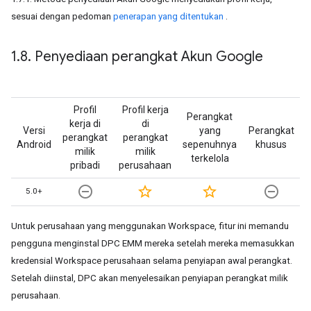
sesuai dengan pedoman
penerapan yang ditentukan
.
1
.
8
.
Penyediaan perangkat Akun Google
Profil
Profil kerja
Perangkat
kerja di
di
Versi
yang
Perangkat
perangkat
perangkat
Android
sepenuhnya
khusus
milik
milik
terkelola
pribadi
perusahaan
remove_circle_outline
star_border
star_border
remove_circle_outline
5.0+
Untuk perusahaan yang menggunakan Workspace, fitur ini memandu
pengguna menginstal DPC EMM mereka setelah mereka memasukkan
kredensial Workspace perusahaan selama penyiapan awal perangkat.
Setelah diinstal, DPC akan menyelesaikan penyiapan perangkat milik
perusahaan.