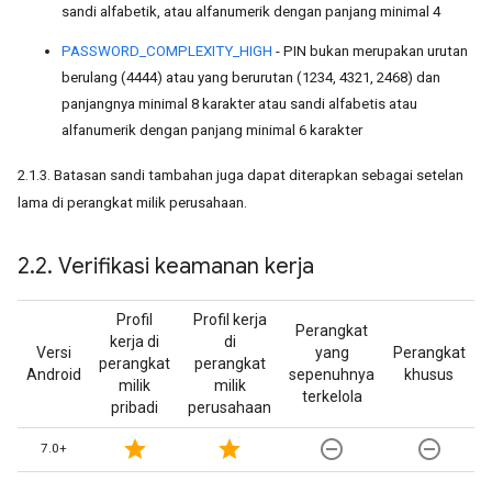
sandi alfabetik, atau alfanumerik dengan panjang minimal 4
PASSWORD_COMPLEXITY_HIGH
- PIN bukan merupakan urutan
berulang (4444) atau yang berurutan (1234, 4321, 2468) dan
panjangnya minimal 8 karakter atau sandi alfabetis atau
alfanumerik dengan panjang minimal 6 karakter
2.1.3. Batasan sandi tambahan juga dapat diterapkan sebagai setelan
lama di perangkat milik perusahaan.
2
.
2
.
Verifikasi keamanan kerja
Profil
Profil kerja
Perangkat
kerja di
di
Versi
yang
Perangkat
perangkat
perangkat
Android
sepenuhnya
khusus
milik
milik
terkelola
pribadi
perusahaan
star
star
remove_circle_outline
remove_circle_outline
7.0+