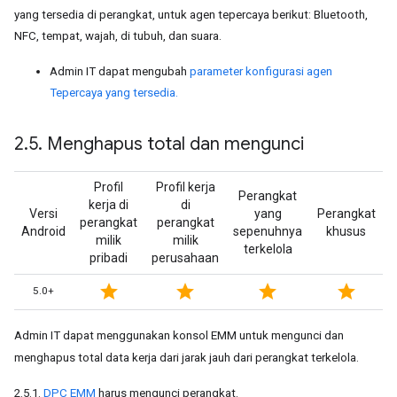
yang tersedia di perangkat, untuk agen tepercaya berikut: Bluetooth,
NFC, tempat, wajah, di tubuh, dan suara.
Admin IT dapat mengubah
parameter konfigurasi agen
Tepercaya yang tersedia.
2
.
5
.
Menghapus total dan mengunci
Profil
Profil kerja
Perangkat
kerja di
di
Versi
yang
Perangkat
perangkat
perangkat
Android
sepenuhnya
khusus
milik
milik
terkelola
pribadi
perusahaan
star
star
star
star
5.0+
Admin IT dapat menggunakan konsol EMM untuk mengunci dan
menghapus total data kerja dari jarak jauh dari perangkat terkelola.
2.5.1.
DPC EMM
harus mengunci perangkat.