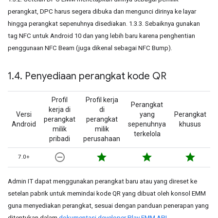
perangkat, DPC harus segera dibuka dan mengunci dirinya ke layar
hingga perangkat sepenuhnya disediakan. 1.3.3. Sebaiknya gunakan
tag NFC untuk Android 10 dan yang lebih baru karena penghentian
penggunaan NFC Beam (juga dikenal sebagai NFC Bump).
1
.
4
.
Penyediaan perangkat kode QR
Profil
Profil kerja
Perangkat
kerja di
di
Versi
yang
Perangkat
perangkat
perangkat
Android
sepenuhnya
khusus
milik
milik
terkelola
pribadi
perusahaan
remove_circle_outline
star
star
star
7.0+
Admin IT dapat menggunakan perangkat baru atau yang direset ke
setelan pabrik untuk memindai kode QR yang dibuat oleh konsol EMM
guna menyediakan perangkat, sesuai dengan panduan penerapan yang
ditentukan dalam
dokumentasi developer Play EMM API
.