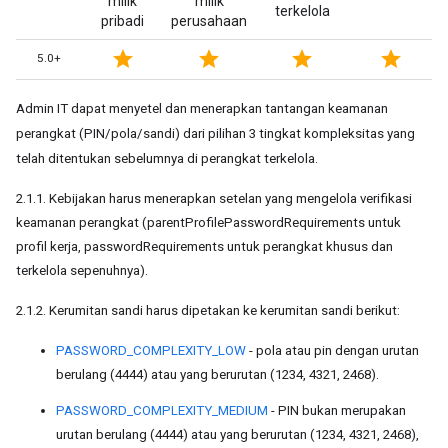
milik
milik
terkelola
pribadi
perusahaan
star
star
star
star
5.0+
Admin IT dapat menyetel dan menerapkan tantangan keamanan
perangkat (PIN/pola/sandi) dari pilihan 3 tingkat kompleksitas yang
telah ditentukan sebelumnya di perangkat terkelola.
2.1.1. Kebijakan harus menerapkan setelan yang mengelola verifikasi
keamanan perangkat (parentProfilePasswordRequirements untuk
profil kerja, passwordRequirements untuk perangkat khusus dan
terkelola sepenuhnya).
2.1.2. Kerumitan sandi harus dipetakan ke kerumitan sandi berikut:
PASSWORD_COMPLEXITY_LOW
- pola atau pin dengan urutan
berulang (4444) atau yang berurutan (1234, 4321, 2468).
PASSWORD_COMPLEXITY_MEDIUM
- PIN bukan merupakan
urutan berulang (4444) atau yang berurutan (1234, 4321, 2468),