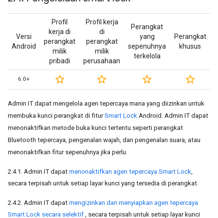
Profil
Profil kerja
Perangkat
kerja di
di
Versi
yang
Perangkat
perangkat
perangkat
Android
sepenuhnya
khusus
milik
milik
terkelola
pribadi
perusahaan
star_border
star_border
star_border
star_border
6.0+
Admin IT dapat mengelola agen tepercaya mana yang diizinkan untuk
membuka kunci perangkat di fitur
Smart Lock
Android. Admin IT dapat
menonaktifkan metode buka kunci tertentu seperti perangkat
Bluetooth tepercaya, pengenalan wajah, dan pengenalan suara, atau
menonaktifkan fitur sepenuhnya jika perlu.
2.4.1. Admin IT dapat
menonaktifkan
agen tepercaya Smart Lock
,
secara terpisah untuk setiap layar kunci yang tersedia di perangkat.
2.4.2. Admin IT dapat
mengizinkan dan menyiapkan agen tepercaya
Smart Lock secara selektif
, secara terpisah untuk setiap layar kunci