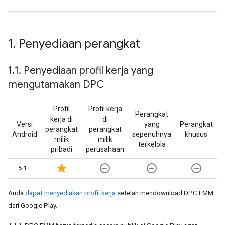
1
.
Penyediaan perangkat
1
.
1
.
Penyediaan profil kerja yang
mengutamakan DPC
Profil
Profil kerja
Perangkat
kerja di
di
Versi
yang
Perangkat
perangkat
perangkat
Android
sepenuhnya
khusus
milik
milik
terkelola
pribadi
perusahaan
star
remove_circle_outline
remove_circle_outline
remove_circle_outline
5.1+
Anda
dapat menyediakan profil kerja
setelah mendownload DPC EMM
dari Google Play.