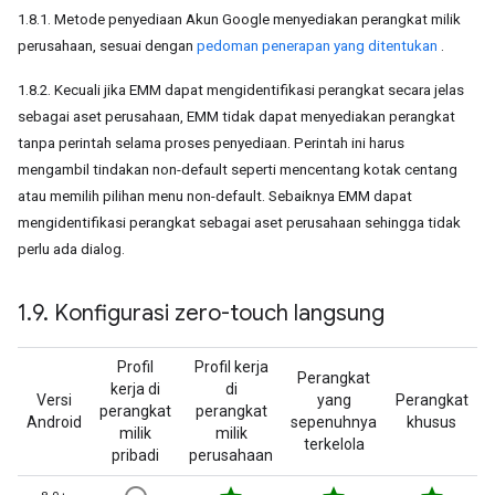
1.8.1. Metode penyediaan Akun Google menyediakan perangkat milik
perusahaan, sesuai dengan
pedoman penerapan yang ditentukan
.
1.8.2. Kecuali jika EMM dapat mengidentifikasi perangkat secara jelas
sebagai aset perusahaan, EMM tidak dapat menyediakan perangkat
tanpa perintah selama proses penyediaan. Perintah ini harus
mengambil tindakan non-default seperti mencentang kotak centang
atau memilih pilihan menu non-default. Sebaiknya EMM dapat
mengidentifikasi perangkat sebagai aset perusahaan sehingga tidak
perlu ada dialog.
1
.
9
.
Konfigurasi zero-touch langsung
Profil
Profil kerja
Perangkat
kerja di
di
Versi
yang
Perangkat
perangkat
perangkat
Android
sepenuhnya
khusus
milik
milik
terkelola
pribadi
perusahaan