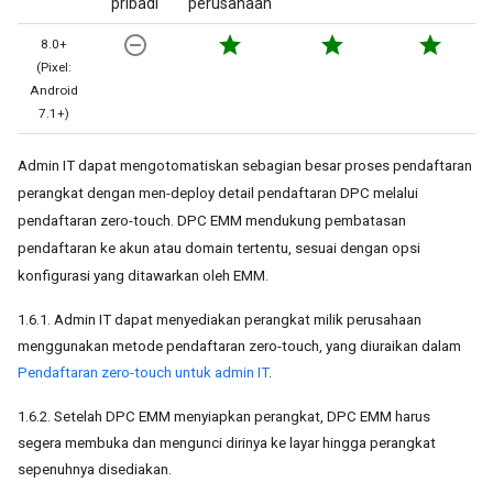
pribadi
perusahaan
remove_circle_outline
star
star
star
8.0+
(Pixel:
Android
7.1+)
Admin IT dapat mengotomatiskan sebagian besar proses pendaftaran
perangkat dengan men-deploy detail pendaftaran DPC melalui
pendaftaran zero-touch. DPC EMM mendukung pembatasan
pendaftaran ke akun atau domain tertentu, sesuai dengan opsi
konfigurasi yang ditawarkan oleh EMM.
1.6.1. Admin IT dapat menyediakan perangkat milik perusahaan
menggunakan metode pendaftaran zero-touch, yang diuraikan dalam
Pendaftaran zero-touch untuk admin IT
.
1.6.2. Setelah DPC EMM menyiapkan perangkat, DPC EMM harus
segera membuka dan mengunci dirinya ke layar hingga perangkat
sepenuhnya disediakan.