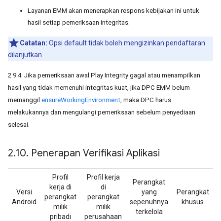
Layanan EMM akan menerapkan respons kebijakan ini untuk
hasil setiap pemeriksaan integritas.
Catatan:
Opsi default tidak boleh mengizinkan pendaftaran
dilanjutkan.
2.9.4. Jika pemeriksaan awal Play Integrity gagal atau menampilkan
hasil yang tidak memenuhi integritas kuat, jika DPC EMM belum
memanggil
ensureWorkingEnvironment
, maka DPC harus
melakukannya dan mengulangi pemeriksaan sebelum penyediaan
selesai.
2
.
10
.
Penerapan Verifikasi Aplikasi
Profil
Profil kerja
Perangkat
kerja di
di
Versi
yang
Perangkat
perangkat
perangkat
Android
sepenuhnya
khusus
milik
milik
terkelola
pribadi
perusahaan