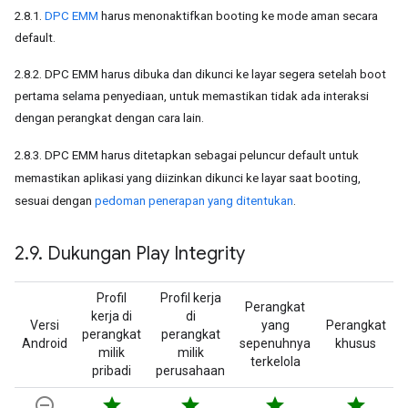
2.8.1.
DPC EMM
harus menonaktifkan booting ke mode aman secara
default.
2.8.2. DPC EMM harus dibuka dan dikunci ke layar segera setelah boot
pertama selama penyediaan, untuk memastikan tidak ada interaksi
dengan perangkat dengan cara lain.
2.8.3. DPC EMM harus ditetapkan sebagai peluncur default untuk
memastikan aplikasi yang diizinkan dikunci ke layar saat booting,
sesuai dengan
pedoman penerapan yang ditentukan
.
2
.
9
.
Dukungan Play Integrity
Profil
Profil kerja
Perangkat
kerja di
di
Versi
yang
Perangkat
perangkat
perangkat
Android
sepenuhnya
khusus
milik
milik
terkelola
pribadi
perusahaan
remove_circle_outline
star
star
star
star