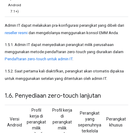
Android
7.1+)
Admin IT dapat melakukan pra-konfigurasi perangkat yang dibeli dari
reseller resmi
dan mengelolanya menggunakan konsol EMM Anda.
1.5.1. Admin IT dapat menyediakan perangkat milik perusahaan
menggunakan metode pendaftaran zero-touch yang diuraikan dalam
Pendaftaran zero-touch untuk admin IT
.
1.5.2. Saat pertama kali diaktifkan, perangkat akan otomatis dipaksa
untuk menggunakan setelan yang ditentukan oleh admin IT.
1
.
6
.
Penyediaan zero-touch lanjutan
Profil
Profil kerja
Perangkat
kerja di
di
Versi
yang
Perangkat
perangkat
perangkat
Android
sepenuhnya
khusus
milik
milik
terkelola