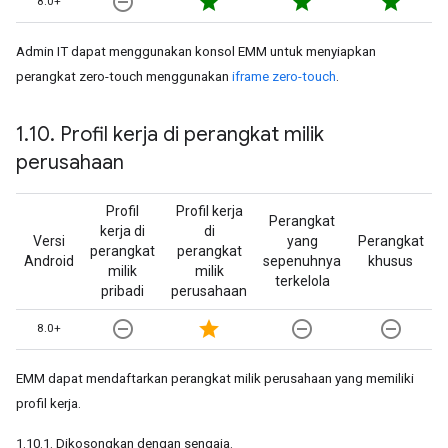
remove_circle_outline
star
star
star
8.0+
Admin IT dapat menggunakan konsol EMM untuk menyiapkan
perangkat zero-touch menggunakan
iframe zero-touch
.
1
.
10
.
Profil kerja di perangkat milik
perusahaan
Profil
Profil kerja
Perangkat
kerja di
di
Versi
yang
Perangkat
perangkat
perangkat
Android
sepenuhnya
khusus
milik
milik
terkelola
pribadi
perusahaan
remove_circle_outline
star
remove_circle_outline
remove_circle_outline
8.0+
EMM dapat mendaftarkan perangkat milik perusahaan yang memiliki
profil kerja.
1.10.1. Dikosongkan dengan sengaja.