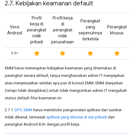
2
.
7
.
Kebijakan keamanan default
Profil
Profil kerja
Perangkat
kerja di
di
Versi
yang
Perangkat
perangkat
perangkat
Android
sepenuhnya
khusus
milik
milik
terkelola
pribadi
perusahaan
star
star
star
star
5.0+
EMM harus menerapkan kebijakan keamanan yang ditentukan di
perangkat secara
default
, tanpa mengharuskan admin IT menyiapkan
atau menyesuaikan setelan apa pun di konsol EMM. EMM dianjurkan
(tetapi tidak diwajibkan) untuk tidak mengizinkan admin IT mengubah
status default fitur keamanan ini.
2.7.1.
DPC EMM
harus memblokir penginstalan aplikasi dari sumber
tidak dikenal, termasuk
aplikasi yang diinstal di sisi pribadi
dari
perangkat Android 8.0+ dengan profil kerja.