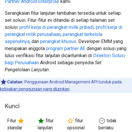
Partner Android Enterprise
kami.
Serangkaian fitur lanjutan tambahan tersedia untuk setiap
set solusi. Fitur-fitur ini ditandai di setiap halaman set
solusi:
profil kerja di perangkat milik pribadi
,
profil kerja di
perangkat milik perusahaan
,
perangkat terkelola
sepenuhnya
, dan
perangkat khusus
. Developer EMM yang
merupakan anggota
program partner AE
dengan solusi yang
lulus verifikasi fitur lanjutan dicantumkan di
Direktori Solusi
bagi Perusahaan
Android sebagai penyedia
Set
Pengelolaan Lanjutan
.
Catatan:
Penggunaan Android Management API tunduk pada
kebijakan penggunaan yang diizinkan
.
Kunci
star
star
star_border
remove_circle_outline
Fitur
fitur
fitur
tidak
standar
lanjutan
opsional
berlaku