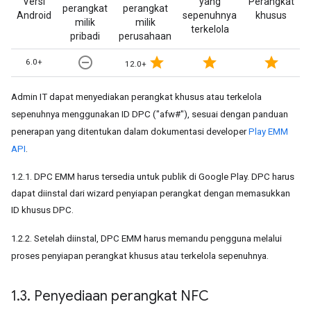
Versi
yang
Perangkat
perangkat
perangkat
Android
sepenuhnya
khusus
milik
milik
terkelola
pribadi
perusahaan
remove_circle_outline
star
star
star
6.0+
12.0+
Admin IT dapat menyediakan perangkat khusus atau terkelola
sepenuhnya menggunakan ID DPC ("afw#"), sesuai dengan panduan
penerapan yang ditentukan dalam dokumentasi developer
Play EMM
API
.
1.2.1. DPC EMM harus tersedia untuk publik di Google Play. DPC harus
dapat diinstal dari wizard penyiapan perangkat dengan memasukkan
ID khusus DPC.
1.2.2. Setelah diinstal, DPC EMM harus memandu pengguna melalui
proses penyiapan perangkat khusus atau terkelola sepenuhnya.
1
.
3
.
Penyediaan perangkat NFC