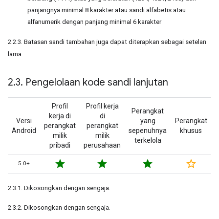
panjangnya minimal 8 karakter atau sandi alfabetis atau
alfanumerik dengan panjang minimal 6 karakter
2.2.3. Batasan sandi tambahan juga dapat diterapkan sebagai setelan
lama
2
.
3
.
Pengelolaan kode sandi lanjutan
Profil
Profil kerja
Perangkat
kerja di
di
Versi
yang
Perangkat
perangkat
perangkat
Android
sepenuhnya
khusus
milik
milik
terkelola
pribadi
perusahaan
star
star
star
star_border
5.0+
2.3.1. Dikosongkan dengan sengaja.
2.3.2. Dikosongkan dengan sengaja.