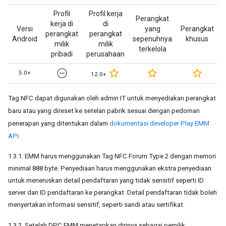
Profil
Profil kerja
Perangkat
kerja di
di
Versi
yang
Perangkat
perangkat
perangkat
Android
sepenuhnya
khusus
milik
milik
terkelola
pribadi
perusahaan
remove_circle_outline
star_border
star_border
star_border
5.0+
12.0+
Tag NFC dapat digunakan oleh admin IT untuk menyediakan perangkat
baru atau yang direset ke setelan pabrik sesuai dengan pedoman
penerapan yang ditentukan dalam
dokumentasi developer Play EMM
API
.
1.3.1. EMM harus menggunakan Tag NFC Forum Type 2 dengan memori
minimal 888 byte. Penyediaan harus menggunakan ekstra penyediaan
untuk meneruskan detail pendaftaran yang tidak sensitif seperti ID
server dan ID pendaftaran ke perangkat. Detail pendaftaran tidak boleh
menyertakan informasi sensitif, seperti sandi atau sertifikat.
1.3.2. Setelah DPC EMM menetapkan dirinya sebagai pemilik