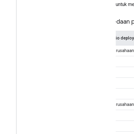
proses untuk men
Perbedaan p
Skenario deplo
Milik perusahaan
Milik perusahaan