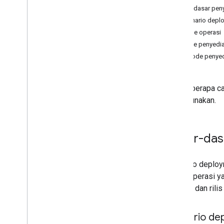
Dasar-dasar pen
Skenario depl
Mode operasi
Distribusi dan pengelolaan aplikasi
Metode penyedia
Ringkasan
Metode penyedi
Temukan aplikasi publik
Mendukung aplikasi pribadi
Mendukung aplikasi web
Ada beberapa ca
Mendistribusikan aplikasi
Anda gunakan.
Konfigurasi aplikasi
Mengambil masukan aplikasi
Update aplikasi
Dasar-das
Men-debug penginstalan dan update
aplikasi
Menghapus aplikasi
Skenario deploy
mode operasi ya
operasi dan ril
Komponen UI
Iframe Google Play terkelola
Iframe konfigurasi terkelola
Skenario de