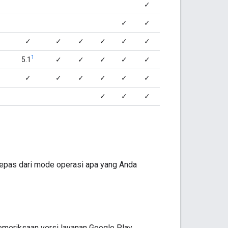
✓
✓
✓
✓
✓
✓
✓
✓
✓
1
5.1
✓
✓
✓
✓
✓
✓
✓
✓
✓
✓
✓
✓
✓
✓
rlepas dari mode operasi apa yang Anda
meriksaan versi layanan Google Play