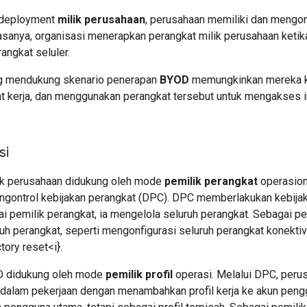
 deployment
milik perusahaan
, perusahaan memiliki dan mengo
asanya, organisasi menerapkan perangkat milik perusahaan ket
angkat seluler.
g mendukung skenario penerapan
BYOD
memungkinkan mereka k
at kerja, dan menggunakan perangkat tersebut untuk mengakses 
si
ik perusahaan didukung oleh mode
pemilik perangkat
operasiona
ngontrol kebijakan perangkat (DPC). DPC memberlakukan kebijak
ai pemilik perangkat, ia mengelola seluruh perangkat. Sebagai p
ruh perangkat, seperti mengonfigurasi seluruh perangkat konektiv
tory reset<i}.
 didukung oleh mode
pemilik profil
operasi. Melalui DPC, peru
 dalam pekerjaan dengan menambahkan profil kerja ke akun pengg