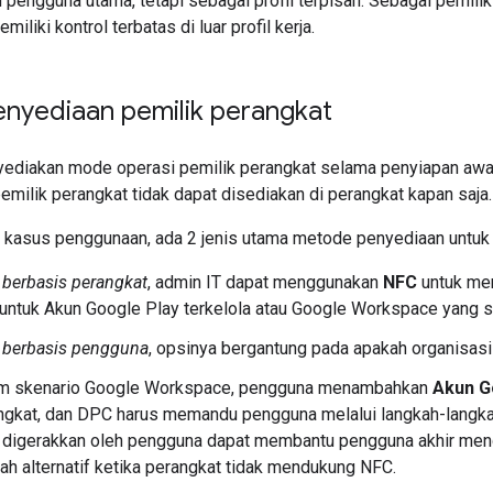
 pengguna utama, tetapi sebagai profil terpisah. Sebagai pemilik 
iliki kontrol terbatas di luar profil kerja.
nyediaan pemilik perangkat
ediakan mode operasi pemilik perangkat selama penyiapan awal 
emilik perangkat tidak dapat disediakan di perangkat kapan saja.
 kasus penggunaan, ada 2 jenis utama metode penyediaan untuk
r
berbasis perangkat
, admin IT dapat menggunakan
NFC
untuk men
untuk Akun Google Play terkelola atau Google Workspace yang si
r
berbasis pengguna
, opsinya bergantung pada apakah organisa
m skenario Google Workspace, pengguna menambahkan
Akun G
ngkat, dan DPC harus memandu pengguna melalui langkah-langkah
 digerakkan oleh pengguna dapat membantu pengguna akhir meng
ah alternatif ketika perangkat tidak mendukung NFC.