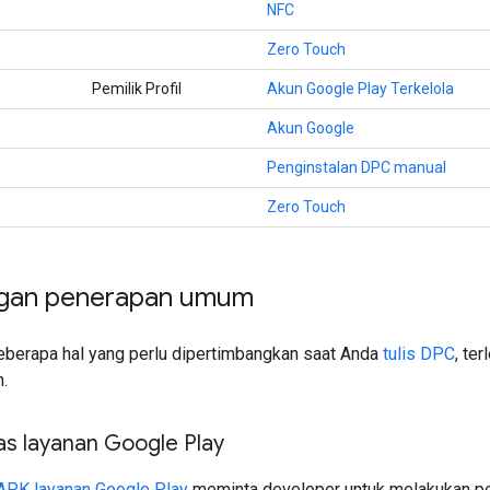
NFC
Zero Touch
Pemilik Profil
Akun Google Play Terkelola
Akun Google
Penginstalan DPC manual
Zero Touch
ngan penerapan umum
beberapa hal yang perlu dipertimbangkan saat Anda
tulis DPC
, te
.
as layanan Google Play
APK layanan Google Play
meminta developer untuk melakukan pe