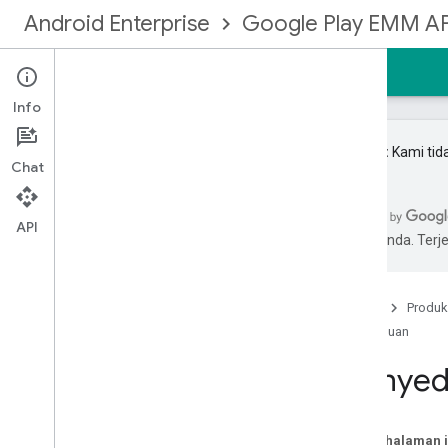
Android Enterprise
Google Play EMM AP
Beranda
Panduan
Referensi
Contoh
Info
Penting:
Kami tid
Chat
Mendaftar ke komunitas EMM
API
pilihan Anda. Te
Mulai
Jenis pengelolaan
Membuat binding perusahaan
Beranda
Produk
Mengupgrade perusahaan
Panduan
Identitas dan akun pengguna
Menyed
Menerapkan akun pengguna
Mengupgrade akun pengguna
Menyediakan perangkat
Pada halaman i
Menyiapkan notifikasi EMM