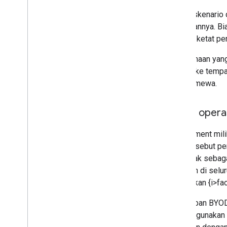
Iframe zero-touch
Dalam skenario
Tata letak toko kustom
karyawannya. Bi
dengan ketat per
Petunjuk
.
.
.
Perusahaan yan
Meningkatkan performa
pribadi ke temp
Mengizinkan permintaan
hak istimewa.
Mengirim permintaan batch
Mode opera
Persyaratan layanan
Deployment mil
Anda disebut pe
bertindak sebag
tindakan di selu
melakukan {i>fac
Penerapan BYOD
untuk digunakan