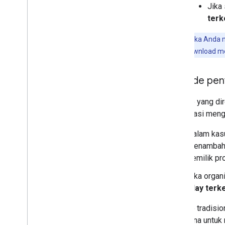
Jika
terk
Catatan:
Jika Anda m
DPC akan didownload mes
Metode peny
Metode yang dir
organisasi meng
Dalam kas
menamba
pemilik pro
Jika orga
Play terke
Metode tradisio
pengguna untuk