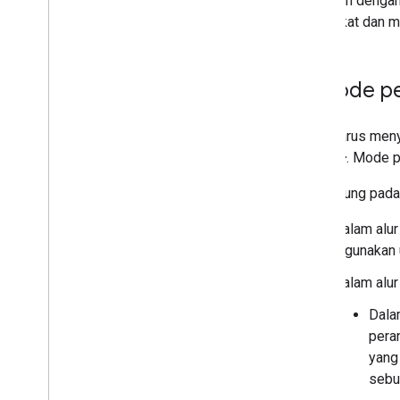
dikaitkan dengan
perangkat dan mem
Metode pe
Anda harus meny
reset<i}. Mode p
Tergantung pada
Dalam alu
digunakan 
Dalam alu
Dala
pera
yang
sebu