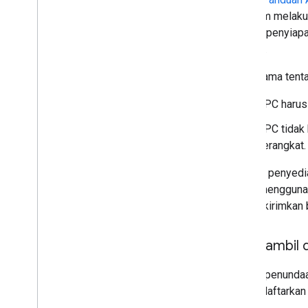
sebelum melakuk
proses penyiap
selesai.
Poin utama tent
DPC harus 
DPC tidak 
perangkat.
Setelah penyedi
dapat menggunaka
yang dikirimkan
Mengambil d
Karena penundaa
baru didaftarkan