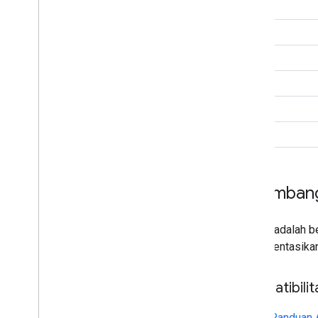
BYOD
Pertimba
Berikut adalah 
implementasikan
Kompatibilit
Tujuan
Panduan 