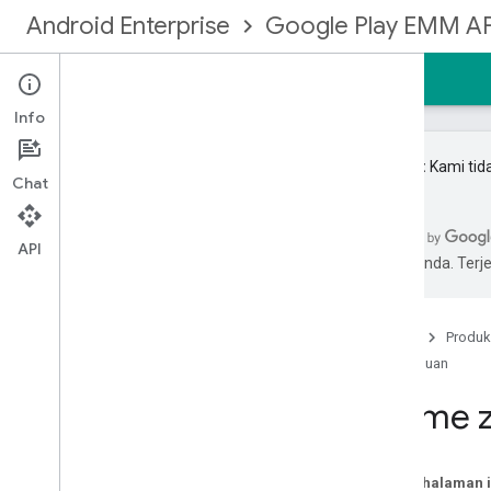
Android Enterprise
Google Play EMM AP
Beranda
Panduan
Referensi
Contoh
Info
Penting:
Kami tid
Chat
Mendaftar ke komunitas EMM
API
pilihan Anda. Te
Mulai
Jenis pengelolaan
Membuat binding perusahaan
Beranda
Produk
Mengupgrade perusahaan
Panduan
Identitas dan akun pengguna
Iframe 
Menerapkan akun pengguna
Mengupgrade akun pengguna
Menyediakan perangkat
Pada halaman i
Menyiapkan notifikasi EMM