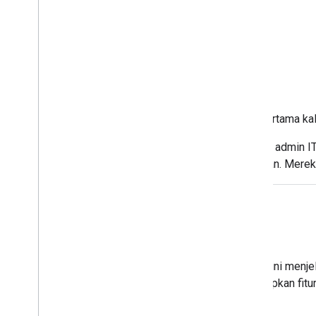
Saat pertama ka
Setelah admin I
ditautkan. Merek
Fitur
Bagian ini menje
menerapkan fitur 