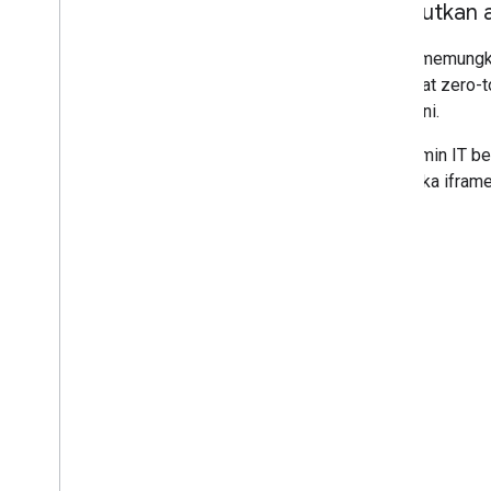
Menautkan a
iframe memungki
membuat zero-tou
bawah ini.
Jika admin IT b
membuka iframe