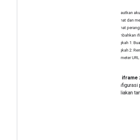
Fitur
Menautkan aku
Melihat dan me
Distribusi dan pengelolaan aplikasi
Melihat perangk
Ringkasan
Menambahkan if
Temukan aplikasi publik
Langkah 1: Bu
Mendukung aplikasi pribadi
Langkah 2: Ren
Mendukung aplikasi web
Parameter URL
Mendistribusikan aplikasi
Konfigurasi aplikasi
Mengambil masukan aplikasi
Dengan
iframe 
Update aplikasi
mengonfigurasi
Men-debug penginstalan dan update
menyediakan tam
aplikasi
Menghapus aplikasi
Komponen UI
Iframe Google Play terkelola
Iframe konfigurasi terkelola