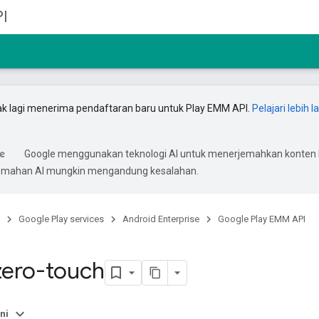
I
ak lagi menerima pendaftaran baru untuk Play EMM API.
Pelajari lebih l
Google menggunakan teknologi AI untuk menerjemahkan konten
rjemahan AI mungkin mengandung kesalahan.
Google Play services
Android Enterprise
Google Play EMM API
zero-touch
ni