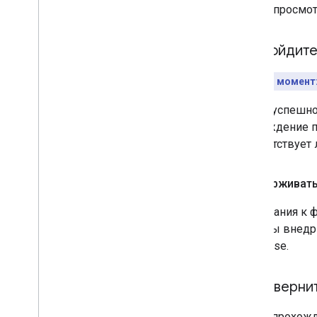
Чтобы просмотр
4
.
Пройдите
Ключевой момент
После успешно
прохождение п
соответствует
Поддерживать
Требования к 
должны внедрит
Enterprise.
5
.
Разверни
После прохожд