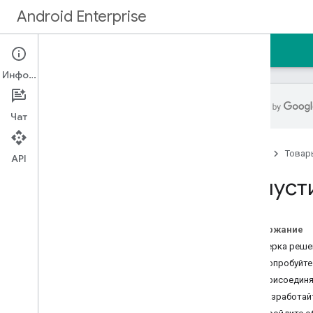
Android Enterprise
Главная
Руководства
Информация
Чат
Начать
Главная
Товар
Обзор
API
Разработайте свое решение
Выпуст
Выпустите свое решение
Требования к функциям
Содержание
Список функций
Проверка реше
Наборы решений
1. Попробуйт
2. Присоединя
Справочные материалы
3. Разработа
API и инструменты