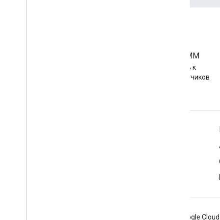
Сообщество ЭММ
Присоединяйтесь к
сообществу разработчиков
Android EMM
Информация об Android для предприятий
Для корпоративных клиентов
Для разработчиков приложений
Для OEM-производителей
Android
Chrome
Firebase
Google Cloud