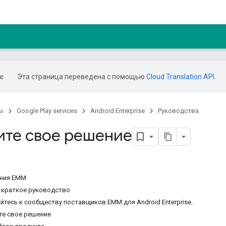
Эта страница переведена с помощью
Cloud Translation API
.
ы
Google Play services
Android Enterprise
Руководства
ите свое решение
ния EMM
е краткое руководство
йтесь к сообществу поставщиков EMM для Android Enterprise.
йте свое решение