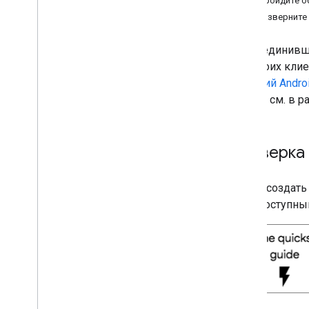
4. Пройдите 
Ресурсы для OEM-производителей и
5. Разверните
операторов связи
Прекращение поддержки
Присоединивши
Терминология
для своих клие
решений Androi
Android см. в 
Проверка
Чтобы создать 
общедоступным