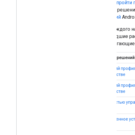
Чтобы
пройти 
набора решени
решений
Andro
Для каждого н
прошедшие ра
предлагающи
Набор решений
Рабочий профил
устройстве
Рабочий профи
устройстве
Полностью упра
Выделенное ус