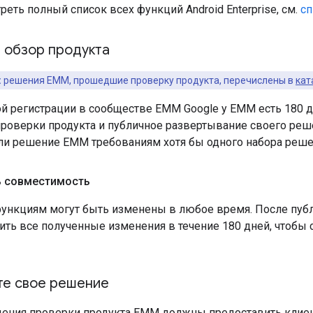
еть полный список всех функций Android Enterprise, см.
сп
 обзор продукта
:
решения EMM, прошедшие проверку продукта, перечислены в
кат
й регистрации в сообществе EMM Google у EMM есть 180 д
роверки продукта и публичное развертывание своего реше
 ли решение EMM требованиям хотя бы одного набора реше
 совместимость
функциям могут быть изменены в любое время. После п
ь все полученные изменения в течение 180 дней, чтобы с
те свое решение
ения проверки продукта EMM должны предоставить клие