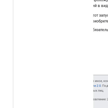
решений в вид
Этот зап
приобрете
Обязател
Если не указано иное, к
лицензии Apache 2.0
. По
аффилированных лиц.
Последнее обновление: 2