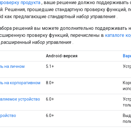
проверку продукта
, ваше решение должно поддерживать с
й. Решения, прошедшие стандартную проверку функций, 
id как предлагающие
стандартный набор управления
.
абора решений вы можете дополнительно поддерживать н
сширенную проверку функций, перечислены в
каталоге к
е
расширенный набор управления
.
Android-версия
Вар
ь на личном
5.1+
Уст
ль на корпоративном
8.0+
Кор
исп
вляемое устройство
6.0+
Уст
тол
тройство
6.0+
Выд
пол