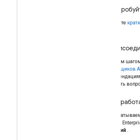
1
.
Попробуйт
Следуйте
крат
API.
2
.
Присоедин
Первым шагом 
поставщиков An
рекомендациям
задавать вопр
3
.
Разработ
Разрабатываем
Android Enterp
решений
.