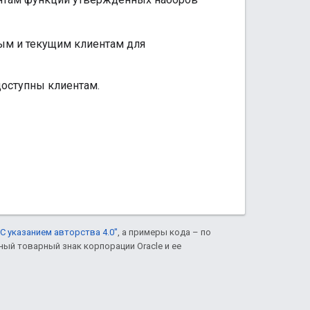
ым и текущим клиентам для
оступны клиентам.
С указанием авторства 4.0"
, а примеры кода – по
нный товарный знак корпорации Oracle и ее