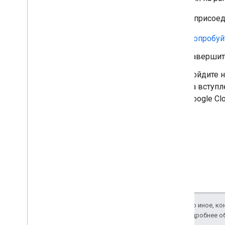
Перенесите существующие
Чтобы присоед
устройства на AMAPI
Подготовка среды и регистрация
Попробуйт
пользователей
Доверие устройств от Android
Завершит
Enterprise
Доступные сигналы доверия
Войдите н
устройству
на вступл
Зарегистрируйтесь для доступа к
Google Cl
сигналам доверия устройства
Управление пользовательскими
приложениями
Примечания к выпуску AMAPI SDK
Управление приложениями
Поддержка управления
приложениями
Управляйте обновлениями
приложений
Если не указано иное, к
Поддержка веб-приложений
Apache 2.0
. Подробнее о
Поддержка управляемых