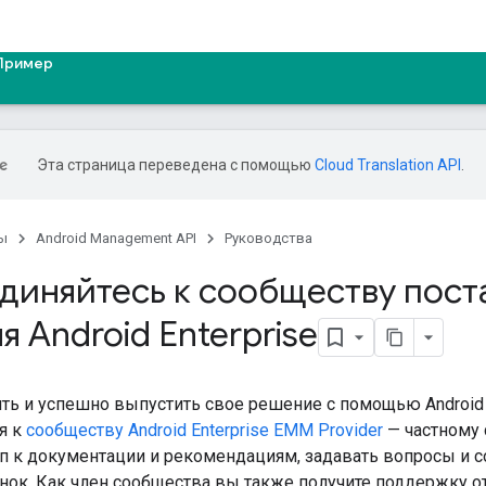
Пример
Эта страница переведена с помощью
Cloud Translation API
.
ы
Android Management API
Руководства
диняйтесь к сообществу пос
 Android Enterprise
ть и успешно выпустить свое решение с помощью Android
я к
сообществу Android Enterprise EMM Provider
— частному 
п к документации и рекомендациям, задавать вопросы и с
ок. Как член сообщества вы также получите поддержку от