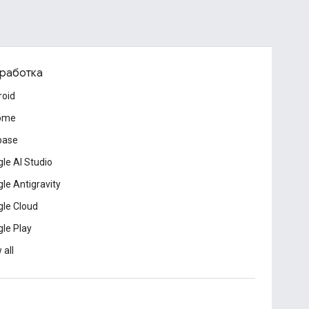
работка
roid
ome
base
le AI Studio
le Antigravity
le Cloud
le Play
 all