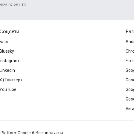
025-07-25 UTC.
Соцсети
Раз
Блог
And
Bluesky
Chr
Instagram
Fire
LinkedIn
Goog
X (Твиттер)
Goog
YouTube
Goog
Goog
View
 Platform
Google AI
Все продукты