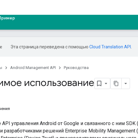
Пример
Эта страница переведена с помощью
Cloud Translation API
.
ы
Android Management API
Руководства
имое использование
чения
API управления Android от Google и связанного с ним SDK
 разработчиками решений Enterprise Mobility Management