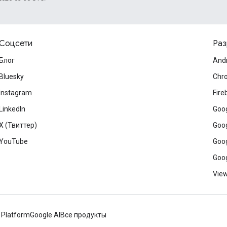
Соцсети
Раз
Блог
And
Bluesky
Chr
Instagram
Fire
LinkedIn
Goog
X (Твиттер)
Goog
YouTube
Goog
Goog
View
 Platform
Google AI
Все продукты