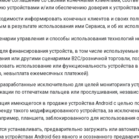
ямое соглашение со своими конечными клиентами, соответ
ию устройствами и/или обеспечению доверия к устройства
ходимости информировать конечных клиентов и своих поль
м в результате использования ими Сервиса, и об их испол
нарии управления и способы использования технологий не
ля финансирования устройств, в том числе используемые 
ния или другими сценариями B2C/розничной торговли, поз
овать использование или функциональность устройства в 
р, невыплата ежемесячных платежей).
разработанные исключительно для целей мониторинга уст
кации по отпечаткам пальцев или прослушивания, независ
ция имеющегося в продаже устройства Android с целью 
аренду такого модифицированного устройства, за исключе
апример, планшета, заблокированного для использования 
тся устанавливать, предварительно загружать или автома
а устройствах Android без явного и осознанного предвари