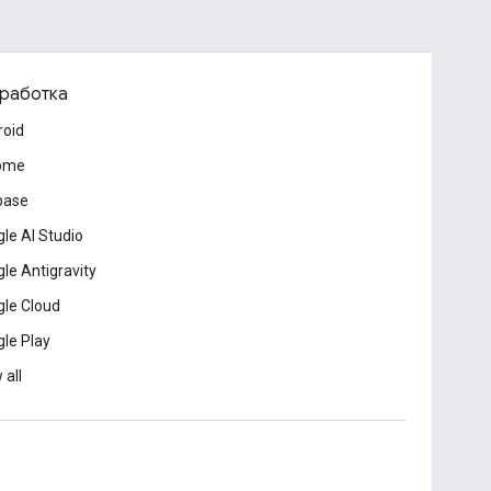
работка
roid
ome
base
le AI Studio
le Antigravity
le Cloud
le Play
 all