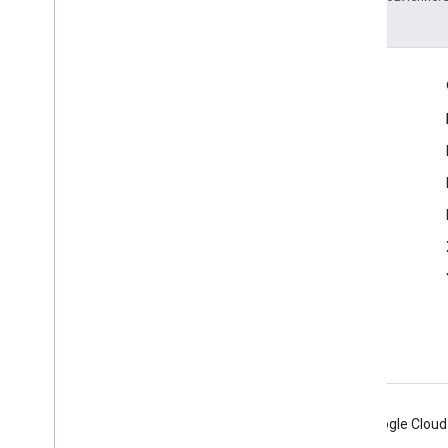
Полезные ссылки
Google Developer Program
Google Developer Groups
Google Developer Experts
Accelerators
Google Cloud & NVIDIA
Android
Chrome
Firebase
Google Cloud