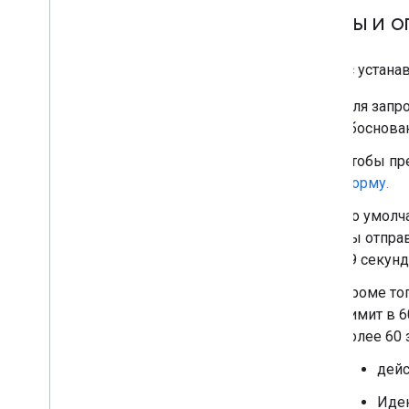
Условия использования
Квоты и о
Присоединяйтесь к сообществу EMM
Сервис устана
Для запро
обоснован
Чтобы пре
форму.
По умолча
вы отправ
99 секунд
Кроме тог
лимит в 6
более 60
дейс
Иде