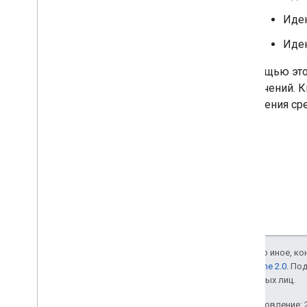
Иде
Иден
С помощью эт
ограничений. К
разделения ср
Если не указано иное, к
лицензии Apache 2.0
. По
аффилированных лиц.
Последнее обновление: 2