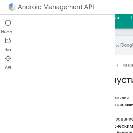
Android Management API
Главная
Руководства
Справочные материалы
Информация
Чат
Введение
Главная
Товар
Краткое руководство
API
Используйте сервер MCP API
Допуст
управления Android
.
Руководство разработчика
Содержание
Как создать сервисный аккаунт
Квоты и ограни
Создание корпоративной привязки
Модернизация предприятия
Использование 
Обновление учетных записей
коммерческими
пользователей на устройствах