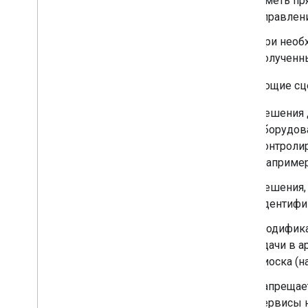
Иметь пр
Перенесите существующие
управлен
устройства на AMAPI
Подготовка среды и регистрация
При необ
пользователей
полученны
Доверие устройств от Android
Enterprise
Следующие сце
Доступные сигналы доверия
устройству
Решения д
Зарегистрируйтесь для доступа к
оборудова
сигналам доверия устройства
контролир
Управление пользовательскими
приложениями
(наприме
Примечания к выпуску AMAPI SDK
Решения, 
идентифи
Управление приложениями
Поддержка управления
Модифика
приложениями
сдачи в 
Управляйте обновлениями
киоска (н
приложений
Поддержка веб-приложений
Запрещае
Поддержка управляемых
сервисы н