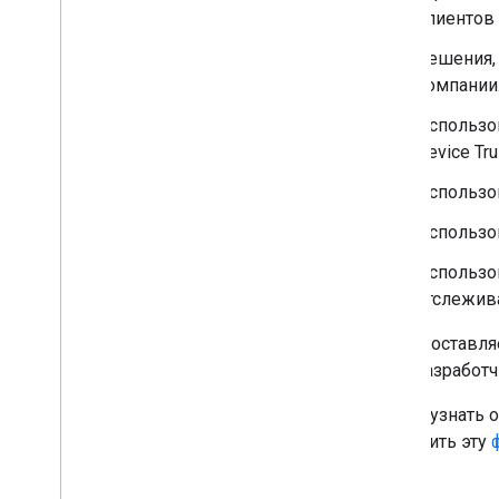
конфигураций
клиентов 
Получение отзывов от приложений
Отладка установки и обновления
Решения,
приложения
,
Отладка установки и
компании
обновления приложения
Использо
Примеры политик
Device Tru
Устройства с рабочими профилями
Использо
Полностью управляемые
устройства
Использо
Выделенные устройства
Конфигурации сети
Использо
отслежив
Дополнительная информация
Google оставля
Примечания к выпускам
если разработ
Понимание состояния безопасности
Руководство для существующих
Чтобы узнать 
EMM
отправить эту
Обратная связь и поддержка
Допустимое использование