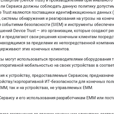
d Enterprise (Device Trust) и производителями оригинальног
ели Сервиса должны соблюдать данную политику допусти
e Trust являются поставщики идентификационных данных (I
, системы обнаружения и реагирования на угрозы на конеч
 событиями безопасности (SIEM) и инструменты обеспечен
ений Device Trust — это организации, которые создают р
ust и предлагают свои решения конечным клиентам посре
 находящимся за пределами их непосредственной компании
ерживают этих конечных клиентов.
ы могут использоваться производителями оборудования 
рпоративной мобильностью на своих устройствах в соответ
ия к устройству, предоставляемые Сервисом, предназнач
ойству/корпоративной ИТ-безопасности для конечных поль
MM, так и на устройствах, не управляемых EMM.
 Сервису и его использования разработчикам EMM или пост