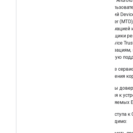
Trust от Androi
Создать политику
Все пользоват
Настройка правил соответствия
политики
,
Настройка правил
решений Devic
соответствия политики
Defender (MTD)
Предоставление устройства
информацией и
Очистка и деинициализация
поставщики реш
устройства
или Device Tr
Настройка уведомлений Pub
/
Sub
организациям,
Бесконтактный iframe
напрямую подд
Потерянный режим
Нарезка сети 5G
Данные сервис
Обнаружение рабочего профиля
управления ко
Качество политик паролей
Настройки приложения по
Сигналы довер
умолчанию
доверия к устр
Управление ролями приложений
управляемых E
SDK АМАПИ
Для доступа к
Интеграция с AMAPI SDK
необходимо:
Приложения расширения и
локальные команды