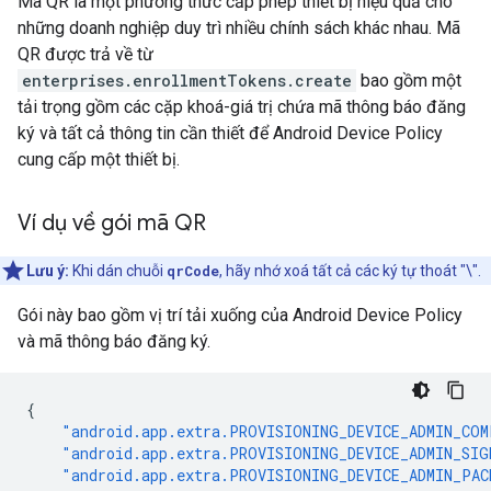
Mã QR là một phương thức cấp phép thiết bị hiệu quả cho
những doanh nghiệp duy trì nhiều chính sách khác nhau. Mã
QR được trả về từ
enterprises.enrollmentTokens.create
bao gồm một
tải trọng gồm các cặp khoá-giá trị chứa mã thông báo đăng
ký và tất cả thông tin cần thiết để Android Device Policy
cung cấp một thiết bị.
Ví dụ về gói mã QR
Lưu ý:
Khi dán chuỗi
qrCode
, hãy nhớ xoá tất cả các ký tự thoát "\".
Gói này bao gồm vị trí tải xuống của Android Device Policy
và mã thông báo đăng ký.
{
"android.app.extra.PROVISIONING_DEVICE_ADMIN_COM
"android.app.extra.PROVISIONING_DEVICE_ADMIN_SIG
"android.app.extra.PROVISIONING_DEVICE_ADMIN_PA