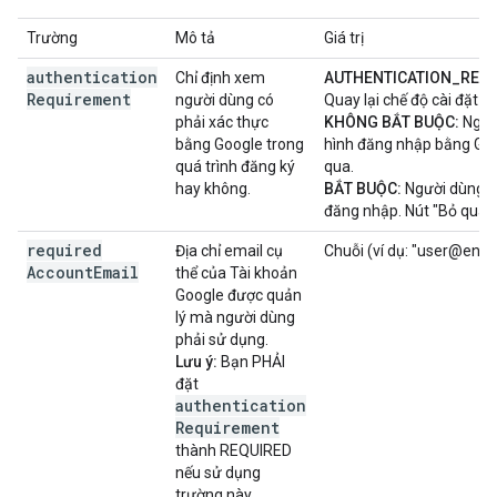
Trường
Mô tả
Giá trị
authentication
Chỉ định xem
AUTHENTICATION_REQU
Requirement
người dùng có
Quay lại chế độ cài đặt 
phải xác thực
KHÔNG BẮT BUỘC:
Ngườ
bằng Google trong
hình đăng nhập bằng Goo
quá trình đăng ký
qua.
hay không.
BẮT BUỘC:
Người dùng k
đăng nhập. Nút "Bỏ qua" 
required
Địa chỉ email cụ
Chuỗi (ví dụ: "user@ente
Account
Email
thể của Tài khoản
Google được quản
lý mà người dùng
phải sử dụng.
Lưu ý:
Bạn PHẢI
đặt
authentication
Requirement
thành REQUIRED
nếu sử dụng
trường này.