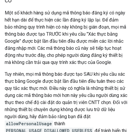
có
Một số khách hàng sử dụng mã thông báo đăng ký có ngày
hết hạn dài để thực hiện các lần đăng ký lặp lại. Để đảm
bảo những quy trình hiện có này không bị gián đoạn, mọi mã
thông báo được tạo TRƯỚC khi yêu cầu "Xác thực bằng
Google" được bật lần đầu tiên đều được miễn các lời nhắc
đăng nhập mới. Các mã thông báo cũ này sẽ tiếp tục hoạt
động như trước đây, cho phép người dùng đăng ký thiết bị
mà không cần trải qua quy trình xác thực của Google.
Tuy nhiên, mọi mã thông báo được tạo SAU khi yêu cầu xác
thực bằng Google được bật lần đầu tiên đều tuân theo các
quy tắc xác thực mới. Điều này có nghĩa là những thiết bị sử
dụng các mã thông báo mới hơn này yêu cầu người dùng xác
thực theo chế độ cài đặt do quản trị viên CNTT chọn. Đối với
những thiết bị chuyên dụng không được lưu trữ dữ liệu
người dùng, hãy đảm bảo rằng bạn đã đặt
allowPersonalUsage
thành
PERSONAL_USAGE_DISALLOWED_USERLESS
để tránh hiển thị