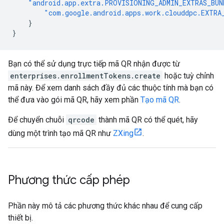
"android.app.extra.PROVISIONING_ADMIN_EXTRAS_BUN
"com.google.android.apps.work.clouddpc.EXTRA
}
}
Bạn có thể sử dụng trực tiếp mã QR nhận được từ
enterprises.enrollmentTokens.create
hoặc tuỳ chỉnh
mã này. Để xem danh sách đầy đủ các thuộc tính mà bạn có
thể đưa vào gói mã QR, hãy xem phần
Tạo mã QR
.
Để chuyển chuỗi
qrcode
thành mã QR có thể quét, hãy
dùng một trình tạo mã QR như
ZXing
.
Phương thức cấp phép
Phần này mô tả các phương thức khác nhau để cung cấp
thiết bị.