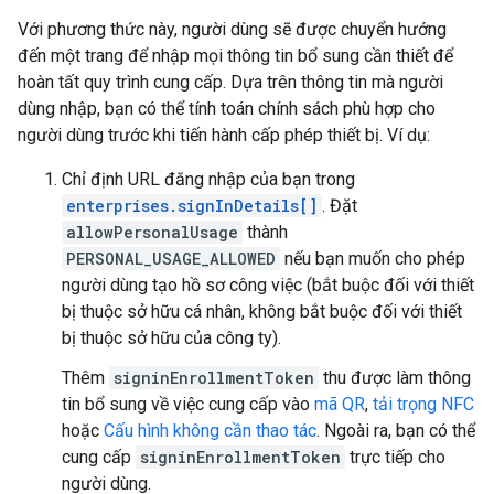
Với phương thức này, người dùng sẽ được chuyển hướng
đến một trang để nhập mọi thông tin bổ sung cần thiết để
hoàn tất quy trình cung cấp. Dựa trên thông tin mà người
dùng nhập, bạn có thể tính toán chính sách phù hợp cho
người dùng trước khi tiến hành cấp phép thiết bị. Ví dụ:
Chỉ định URL đăng nhập của bạn trong
enterprises.signInDetails[]
. Đặt
allowPersonalUsage
thành
PERSONAL_USAGE_ALLOWED
nếu bạn muốn cho phép
người dùng tạo hồ sơ công việc (bắt buộc đối với thiết
bị thuộc sở hữu cá nhân, không bắt buộc đối với thiết
bị thuộc sở hữu của công ty).
Thêm
signinEnrollmentToken
thu được làm thông
tin bổ sung về việc cung cấp vào
mã QR
,
tải trọng NFC
hoặc
Cấu hình không cần thao tác
. Ngoài ra, bạn có thể
cung cấp
signinEnrollmentToken
trực tiếp cho
người dùng.