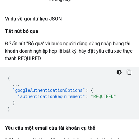
Ví dụ về gói dữ liệu JSON
Tắt nút bỏ qua
Để ẩn nút "Bỏ qua" và buộc người dùng đăng nhập bằng tài
khoản doanh nghiệp hợp lệ bất kỳ, hãy đặt yêu cầu xác thực
thành REQUIRED.
{
...
"googleAuthenticationOptions"
:
{
"authenticationRequirement"
:
"REQUIRED"
}
}
Yêu cầu một email của tài khoản cụ thể