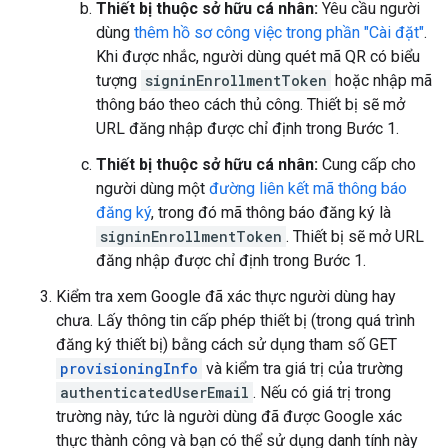
Thiết bị thuộc sở hữu cá nhân:
Yêu cầu người
dùng
thêm hồ sơ công việc trong phần "Cài đặt"
.
Khi được nhắc, người dùng quét mã QR có biểu
tượng
signinEnrollmentToken
hoặc nhập mã
thông báo theo cách thủ công. Thiết bị sẽ mở
URL đăng nhập được chỉ định trong Bước 1.
Thiết bị thuộc sở hữu cá nhân:
Cung cấp cho
người dùng một
đường liên kết mã thông báo
đăng ký
, trong đó mã thông báo đăng ký là
signinEnrollmentToken
. Thiết bị sẽ mở URL
đăng nhập được chỉ định trong Bước 1.
Kiểm tra xem Google đã xác thực người dùng hay
chưa. Lấy thông tin cấp phép thiết bị (trong quá trình
đăng ký thiết bị) bằng cách sử dụng tham số GET
provisioningInfo
và kiểm tra giá trị của trường
authenticatedUserEmail
. Nếu có giá trị trong
trường này, tức là người dùng đã được Google xác
thực thành công và bạn có thể sử dụng danh tính này