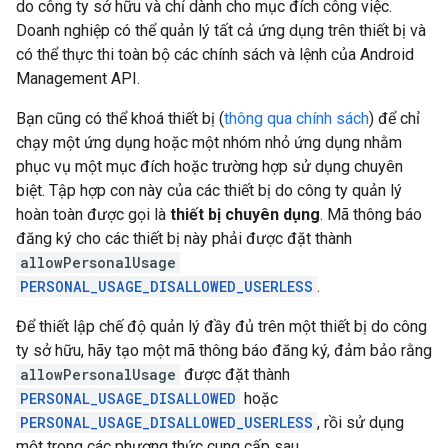
do công ty sở hữu và chỉ dành cho mục đích công việc.
Doanh nghiệp có thể quản lý tất cả ứng dụng trên thiết bị và
có thể thực thi toàn bộ các chính sách và lệnh của Android
Management API.
Bạn cũng có thể khoá thiết bị (
thông qua chính sách
) để chỉ
chạy một ứng dụng hoặc một nhóm nhỏ ứng dụng nhằm
phục vụ một mục đích hoặc trường hợp sử dụng chuyên
biệt. Tập hợp con này của các thiết bị do công ty quản lý
hoàn toàn được gọi là
thiết bị chuyên dụng
. Mã thông báo
đăng ký cho các thiết bị này phải được đặt thành
allowPersonalUsage
PERSONAL_USAGE_DISALLOWED_USERLESS
.
Để thiết lập chế độ quản lý đầy đủ trên một thiết bị do công
ty sở hữu, hãy tạo một mã thông báo đăng ký, đảm bảo rằng
allowPersonalUsage
được đặt thành
PERSONAL_USAGE_DISALLOWED
hoặc
PERSONAL_USAGE_DISALLOWED_USERLESS
, rồi sử dụng
một trong các phương thức cung cấp sau.