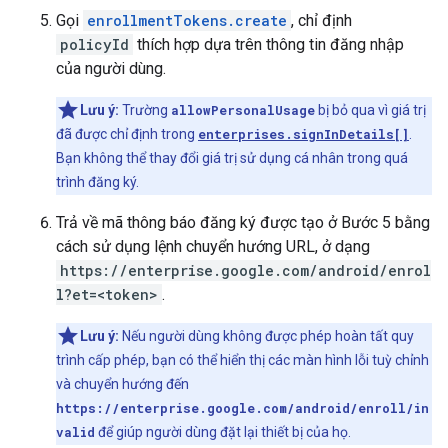
Gọi
enrollmentTokens.create
, chỉ định
policyId
thích hợp dựa trên thông tin đăng nhập
của người dùng.
Lưu ý:
Trường
allowPersonalUsage
bị bỏ qua vì giá trị
đã được chỉ định trong
enterprises.signInDetails[]
.
Bạn không thể thay đổi giá trị sử dụng cá nhân trong quá
trình đăng ký.
Trả về mã thông báo đăng ký được tạo ở Bước 5 bằng
cách sử dụng lệnh chuyển hướng URL, ở dạng
https://enterprise.google.com/android/enrol
l?et=<token>
.
Lưu ý:
Nếu người dùng không được phép hoàn tất quy
trình cấp phép, bạn có thể hiển thị các màn hình lỗi tuỳ chỉnh
và chuyển hướng đến
https://enterprise.google.com/android/enroll/in
valid
để giúp người dùng đặt lại thiết bị của họ.