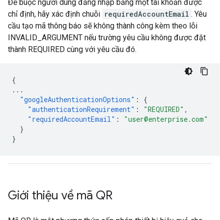
Để buộc người dùng đăng nhập bằng một tài khoản được
chỉ định, hãy xác định chuỗi
requiredAccountEmail
. Yêu
cầu tạo mã thông báo sẽ không thành công kèm theo lỗi
INVALID_ARGUMENT nếu trường yêu cầu không được đặt
thành REQUIRED cùng với yêu cầu đó.
{
...
"googleAuthenticationOptions"
:
{
"authenticationRequirement"
:
"REQUIRED"
,
"requiredAccountEmail"
:
"user@enterprise.com"
}
}
Giới thiệu về mã QR