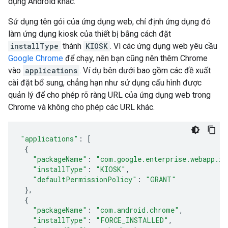
dụng Android khác.
Sử dụng tên gói của ứng dụng web, chỉ định ứng dụng đó
làm ứng dụng kiosk của thiết bị bằng cách đặt
installType
thành
KIOSK
. Vì các ứng dụng web yêu cầu
Google Chrome
để chạy, nên bạn cũng nên thêm Chrome
vào
applications
. Ví dụ bên dưới bao gồm các đề xuất
cài đặt bổ sung, chẳng hạn như sử dụng cấu hình được
quản lý để cho phép rõ ràng URL của ứng dụng web trong
Chrome và không cho phép các URL khác.
"applications"
:
[
{
"packageName"
:
"com.google.enterprise.webapp.x6
"installType"
:
"KIOSK"
,
"defaultPermissionPolicy"
:
"GRANT"
},
{
"packageName"
:
"com.android.chrome"
,
"installType"
:
"FORCE_INSTALLED"
,