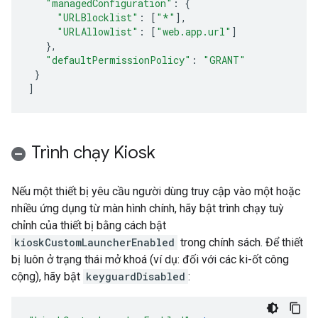
"managedConfiguration"
:
{
"URLBlocklist"
:
[
"*"
],
"URLAllowlist"
:
[
"web.app.url"
]
},
"defaultPermissionPolicy"
:
"GRANT"
}
]
Trình chạy Kiosk
Nếu một thiết bị yêu cầu người dùng truy cập vào một hoặc
nhiều ứng dụng từ màn hình chính, hãy bật trình chạy tuỳ
chỉnh của thiết bị bằng cách bật
kioskCustomLauncherEnabled
trong chính sách. Để thiết
bị luôn ở trạng thái mở khoá (ví dụ: đối với các ki-ốt công
cộng), hãy bật
keyguardDisabled
: