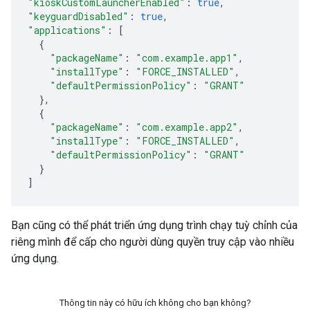
"kioskCustomLauncherEnabled"
:
true
,
"keyguardDisabled"
:
true
,
"applications"
:
[
{
"packageName"
:
"com.example.app1"
,
"installType"
:
"FORCE_INSTALLED"
,
"defaultPermissionPolicy"
:
"GRANT"
},
{
"packageName"
:
"com.example.app2"
,
"installType"
:
"FORCE_INSTALLED"
,
"defaultPermissionPolicy"
:
"GRANT"
}
]
Bạn cũng có thể phát triển ứng dụng trình chạy tuỳ chỉnh của
riêng mình để cấp cho người dùng quyền truy cập vào nhiều
ứng dụng.
Thông tin này có hữu ích không cho bạn không?