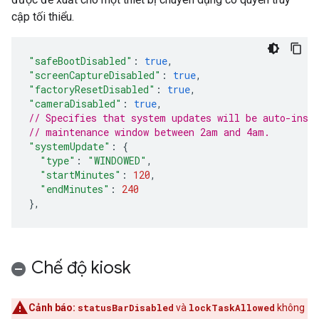
cập tối thiểu.
"safeBootDisabled"
:
true
,
"screenCaptureDisabled"
:
true
,
"factoryResetDisabled"
:
true
,
"cameraDisabled"
:
true
,
// Specifies that system updates will be auto-inst
// maintenance window between 2am and 4am.
"systemUpdate"
:
{
"type"
:
"WINDOWED"
,
"startMinutes"
:
120
,
"endMinutes"
:
240
},
Chế độ kiosk
Cảnh báo:
statusBarDisabled
và
lockTaskAllowed
không