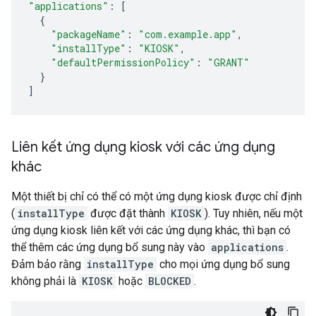
"applications"
:
[
{
"packageName"
:
"com.example.app"
,
"installType"
:
"KIOSK"
,
"defaultPermissionPolicy"
:
"GRANT"
}
]
Liên kết ứng dụng kiosk với các ứng dụng
khác
Một thiết bị chỉ có thể có một ứng dụng kiosk được chỉ định
(
installType
được đặt thành
KIOSK
). Tuy nhiên, nếu một
ứng dụng kiosk liên kết với các ứng dụng khác, thì bạn có
thể thêm các ứng dụng bổ sung này vào
applications
.
Đảm bảo rằng
installType
cho mọi ứng dụng bổ sung
không phải là
KIOSK
hoặc
BLOCKED
.