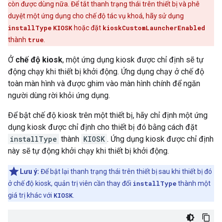
còn được dùng nữa. Để tắt thanh trạng thái trên thiết bị và phê
duyệt một ứng dụng cho chế độ tác vụ khoá, hãy sử dụng
installType
KIOSK
hoặc đặt
kioskCustomLauncherEnabled
thành
true
.
Ở
chế độ kiosk
, một ứng dụng kiosk được chỉ định sẽ tự
động chạy khi thiết bị khởi động. Ứng dụng chạy ở chế độ
toàn màn hình và được ghim vào màn hình chính để ngăn
người dùng rời khỏi ứng dụng.
Để bật chế độ kiosk trên một thiết bị, hãy chỉ định một ứng
dụng kiosk được chỉ định cho thiết bị đó bằng cách đặt
installType
thành
KIOSK
. Ứng dụng kiosk được chỉ định
này sẽ tự động khởi chạy khi thiết bị khởi động.
Lưu ý:
Để bật lại thanh trạng thái trên thiết bị sau khi thiết bị đó
ở chế độ kiosk, quản trị viên cần thay đổi
installType
thành một
giá trị khác với
KIOSK
.