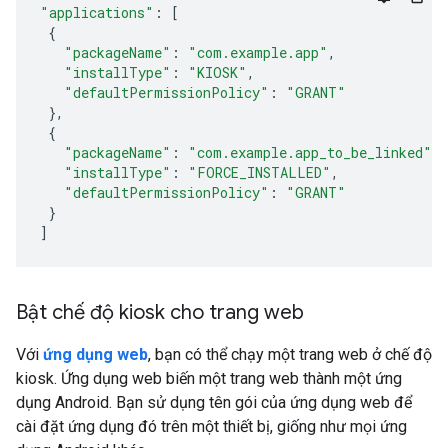
"applications"
:
[
{
"packageName"
:
"com.example.app"
,
"installType"
:
"KIOSK"
,
"defaultPermissionPolicy"
:
"GRANT"
},
{
"packageName"
:
"com.example.app_to_be_linked"
,
"installType"
:
"FORCE_INSTALLED"
,
"defaultPermissionPolicy"
:
"GRANT"
}
]
Bật chế độ kiosk cho trang web
Với
ứng dụng web
, bạn có thể chạy một trang web ở chế độ
kiosk. Ứng dụng web biến một trang web thành một ứng
dụng Android. Bạn sử dụng tên gói của ứng dụng web để
cài đặt ứng dụng đó trên một thiết bị, giống như mọi ứng