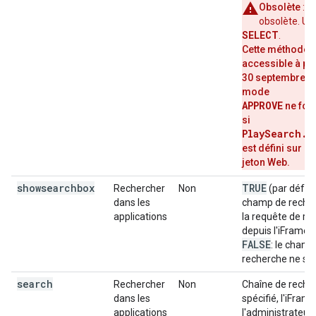
Obsolète
: 
obsolète. Uti
SELECT
.
Cette méthode n
accessible à par
30 septembre 2
mode
APPROVE
ne fon
si
PlaySearch.A
tr
est défini sur
jeton Web.
showsearchbox
TRUE
Rechercher
Non
(par défaut
dans les
champ de recher
applications
la requête de re
depuis l'iFrame.
FALSE
: le champ
recherche ne s'a
search
Rechercher
Non
Chaîne de recher
dans les
spécifié, l'iFrame
applications
l'administrateur