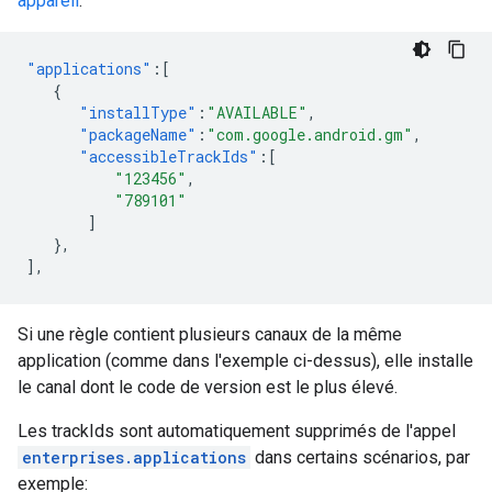
appareil
:
"applications"
:[
{
"installType"
:
"AVAILABLE"
,
"packageName"
:
"com.google.android.gm"
,
"accessibleTrackIds"
:[
"123456"
,
"789101"
]
},
],
Si une règle contient plusieurs canaux de la même
application (comme dans l'exemple ci-dessus), elle installe
le canal dont le code de version est le plus élevé.
Les trackIds sont automatiquement supprimés de l'appel
enterprises.applications
dans certains scénarios, par
exemple: