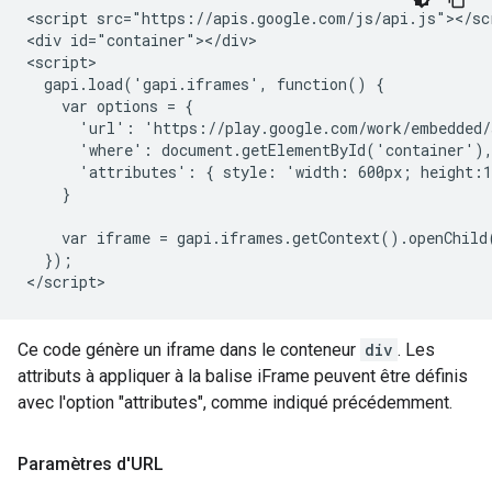
<script src="https://apis.google.com/js/api.js"></scr
<div id="container"></div>

<script>

  gapi.load('gapi.iframes', function() {

    var options = {

      'url': 'https://play.google.com/work/embedded/
      'where': document.getElementById('container'),
      'attributes': { style: 'width: 600px; height:1
    }

    var iframe = gapi.iframes.getContext().openChild(
  });

Ce code génère un iframe dans le conteneur
div
. Les
attributs à appliquer à la balise iFrame peuvent être définis
avec l'option "attributes", comme indiqué précédemment.
Paramètres d'URL