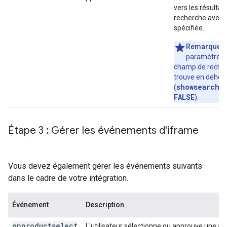
vers les résultat
recherche avec l
spécifiée.
Remarque
:
paramètre qu
champ de reche
trouve en dehors
showsearchb
(
FALSE
).
Étape 3 : Gérer les événements d'iframe
Vous devez également gérer les événements suivants
dans le cadre de votre intégration.
Événement
Description
onproductselect
L'utilisateur sélectionne ou approuve une ap