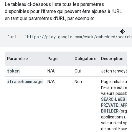
Le tableau ci-dessous liste tous les paramètres
disponibles pour l'iframe qui peuvent être ajoutés à l'URL
en tant que paramètres d'URL, par exemple:
Paramètre
Page
Obligatoire
Description
token
N/A
Oui
Jeton renvoyé à l
iframehomepage
N/A
Non
Page initiale aff
l'iFrame est rend
valeurs possible
SEARCH
WEB
_
A
,
PRIVATE
_
APPS
BUILDER
(organi
applications). S
valeur n'est spéci
de priorité suiv