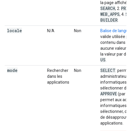
la page affichée:
SEARCH
PRIV
, 2.
WEB
_
APPS
ST
, 4.
BUILDER
.
locale
N/A
Non
Balise de langu
valide utilisée po
contenu dans l'i
aucune valeur n'e
la valeur par dé
US
.
mode
SELECT
Rechercher
Non
: permet
dans les
administrateurs
applications
informatiques d
sélectionner des
APPROVE
(par dé
permet aux admi
informatiques d
sélectionner, d'
de désapprouver
applications.