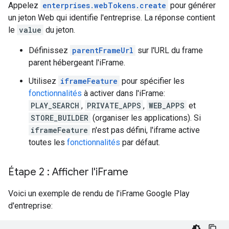
Appelez
enterprises.webTokens.create
pour générer
un jeton Web qui identifie l'entreprise. La réponse contient
le
value
du jeton.
Définissez
parentFrameUrl
sur l'URL du frame
parent hébergeant l'iFrame.
Utilisez
iframeFeature
pour spécifier les
fonctionnalités
à activer dans l'iFrame:
PLAY_SEARCH
,
PRIVATE_APPS
,
WEB_APPS
et
STORE_BUILDER
(organiser les applications). Si
iframeFeature
n'est pas défini, l'iframe active
toutes les
fonctionnalités
par défaut.
Étape 2 : Afficher l'i
Frame
Voici un exemple de rendu de l'iFrame Google Play
d'entreprise: