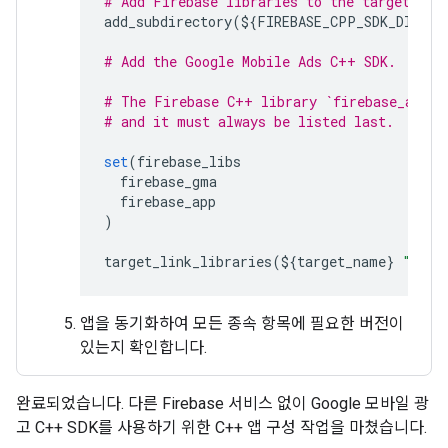
# Add Firebase libraries to the target usi
add_subdirectory
(
$
{
FIREBASE_CPP_SDK_DIR
}
b
# Add the Google Mobile Ads C++ SDK.
# The Firebase C++ library `firebase_app` 
# and it must always be listed last.
set
(
firebase_libs
firebase_gma
firebase_app
)
target_link_libraries
(
$
{
target_name
}
"${fi
앱을 동기화하여 모든 종속 항목에 필요한 버전이
있는지 확인합니다.
완료되었습니다. 다른 Firebase 서비스 없이 Google 모바일 광
고 C++ SDK를 사용하기 위한 C++ 앱 구성 작업을 마쳤습니다.