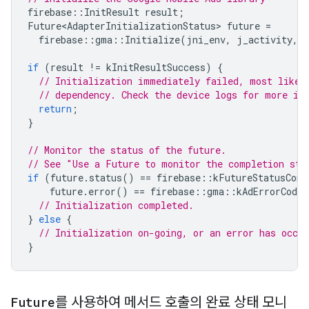
firebase
::
InitResult
result
;
Future<AdapterInitializationStatus>
future
=
firebase
::
gma
::
Initialize
(
jni_env
,
j_activity
,
if
(
result
!=
kInitResultSuccess
)
{
// Initialization immediately failed, most likel
// dependency. Check the device logs for more in
return
;
}
// Monitor the status of the future.
// See "Use a Future to monitor the completion sta
if
(
future
.
status
()
==
firebase
::
kFutureStatusComp
future
.
error
()
==
firebase
::
gma
::
kAdErrorCodeN
// Initialization completed.
}
else
{
// Initialization on-going, or an error has occur
}
Future
를 사용하여 메서드 호출의 완료 상태 모니