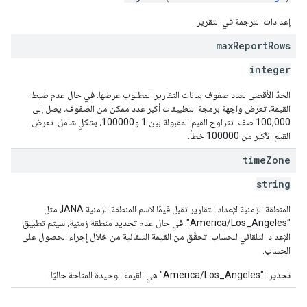
إعدادات الترجمة في التقرير
max
Report
Rows
integer
الحدّ الأقصى لعدد صفوف بيانات التقارير المطلوب عرضها. في حال عدم ضبط
القيمة، تعرض واجهة برمجة التطبيقات أكبر عدد ممكن من الصفوف، يصل إلى
100,000 صف. تتراوح القيم المقبولة بين 1 و100000، بشكلٍ شامل. تعرض
القيم الأكبر من 100000 خطأ.
time
Zone
string
المنطقة الزمنية لإعداد التقارير تقبل قيمًا لاسم المنطقة الزمنية IANA، مثل
"America/Los_Angeles". في حال عدم تحديد منطقة زمنية، سيتم تطبيق
الإعداد التلقائي للحساب. تحقَّق من القيمة التلقائية من خلال إجراء الحصول على
الحساب.
تحذير:
"America/Los_Angeles" هي القيمة الوحيدة المتاحة حاليًا.