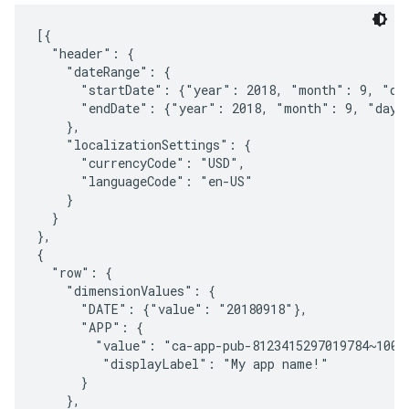
[{

  "header": {

    "dateRange": {

      "startDate": {"year": 2018, "month": 9, "day
      "endDate": {"year": 2018, "month": 9, "day":
    },

    "localizationSettings": {

      "currencyCode": "USD",

      "languageCode": "en-US"

    }

  }

},

{

  "row": {

    "dimensionValues": {

      "DATE": {"value": "20180918"},

      "APP": {

        "value": "ca-app-pub-8123415297019784~10013
         "displayLabel": "My app name!"

      }

    },
