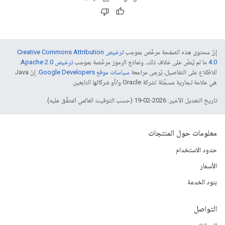
إنّ محتوى هذه الصفحة مرخّص بموجب
ترخيص Creative Commons Attribution
4.0‏
ما لم يُنصّ على خلاف ذلك، ونماذج الرموز مرخّصة بموجب
ترخيص Apache 2.0‏
.
للاطّلاع على التفاصيل، يُرجى مراجعة
سياسات موقع Google Developers‏
. إنّ Java
هي علامة تجارية مسجَّلة لشركة Oracle و/أو شركائها التابعين.
تاريخ التعديل الأخير: 2026-02-19 (حسب التوقيت العالمي المتفَّق عليه)
معلومات حول المنتجات
حدود الاستخدام
الأسعار
بنود الخدمة
التواصل