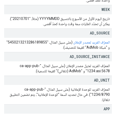
واحدة كحدّ أقصى.
WEEK
تاريخ اليوم الأول من الأسبوع بالتنسيق YYYYMMDD (مثلاً، "20210701").
يمكن أن تحدّد الطلبات سمة وقت واحدة كحدّ أقصى.
AD
_
SOURCE
المعرّف الفريد لمصدر الإعلان
(على سبيل المثال، "5450213213286189855"
و "شبكة AdMob" كقيمة للتصنيف).
AD
_
SOURCE
_
INSTANCE
المعرّف الفريد لمثيل مصدر الإعلان (على سبيل المثال، "ca-app-pub-
1234:asi:5678" و "AdMob (تلقائي)" كقيمة للتسمية).
AD
_
UNIT
المعرّف الفريد للوحدة الإعلانية (على سبيل المثال، "ca-app-pub-
1234/8790"). في حال تحديد السمة "الوحدة الإعلانية"، يتم تضمين التطبيق
تلقائيًا.
APP