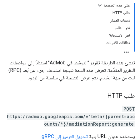
على هذه الصفحة
طلب HTTP
مَعلمات المسار
نص الطلب
نص الاستجابة
نطاقات الأذونات
تنشئ هذه الطريقة تقرير "التوسّط في AdMob" استنادًا إلى مواصفات
التقرير المقدَّمة. تعرض هذه السمة نتيجة استدعاء إجراء عن بُعد (RPC)
لبث من جهة الخادم. يتم عرض النتيجة في سلسلة من الردود.
طلب HTTP
POST
https://admob.googleapis.com/v1beta/{parent=acc
ounts/*}/mediationReport:generate
يستخدم عنوان URL بنية
تحويل الترميز إلى gRPC
.