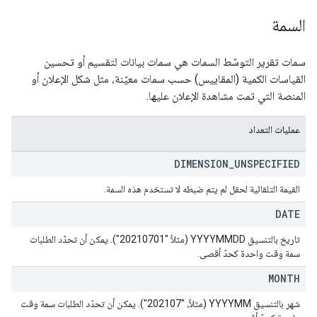
السمة
سمات تقرير التوسّط السمات هي سمات بيانات لتقسيم أو تحسين
القياسات الكمية (المقاييس) حسب سمات معيّنة، مثل شكل الإعلان أو
المنصة التي تمت مشاهدة الإعلان عليها.
عمليات التعداد
DIMENSION
_
UNSPECIFIED
القيمة التلقائية لحقل لم يتم ضبطه لا تستخدم هذه السمة.
DATE
تاريخ بالتنسيق YYYYMMDD (مثلاً "20210701"). يمكن أن تحدّد الطلبات
سمة وقت واحدة كحدّ أقصى.
MONTH
شهر بالتنسيق YYYYMM (مثلاً، "202107"). يمكن أن تحدّد الطلبات سمة وقت