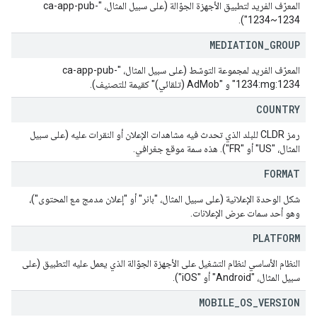
المعرّف الفريد لتطبيق الأجهزة الجوّالة (على سبيل المثال، "ca-app-pub-
1234~1234").
MEDIATION
_
GROUP
المعرّف الفريد لمجموعة التوسّط (على سبيل المثال، "ca-app-pub-
1234:mg:1234" و "AdMob (تلقائي)" كقيمة للتصنيف).
COUNTRY
رمز CLDR للبلد الذي تحدث فيه مشاهدات الإعلان أو النقرات عليه (على سبيل
المثال، "US" أو "FR"). هذه سمة موقع جغرافي.
FORMAT
شكل الوحدة الإعلانية (على سبيل المثال، "بانر" أو "إعلان مدمج مع المحتوى")،
وهو أحد سمات عرض الإعلانات.
PLATFORM
النظام الأساسي لنظام التشغيل على الأجهزة الجوّالة الذي يعمل عليه التطبيق (على
سبيل المثال، "Android" أو "iOS").
MOBILE
_
OS
_
VERSION