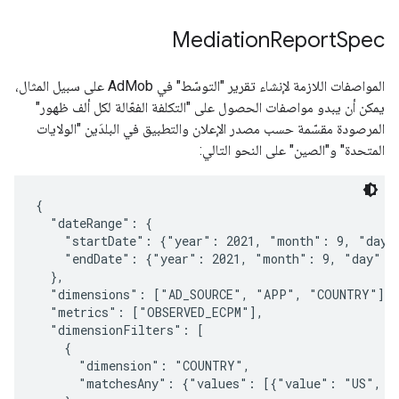
Mediation
Report
Spec
المواصفات اللازمة لإنشاء تقرير "التوسّط" في AdMob على سبيل المثال،
يمكن أن يبدو مواصفات الحصول على "التكلفة الفعّالة لكل ألف ظهور"
المرصودة مقسّمة حسب مصدر الإعلان والتطبيق في البلدَين "الولايات
المتحدة" و"الصين" على النحو التالي:
{

  "dateRange": {

    "startDate": {"year": 2021, "month": 9, "day":
    "endDate": {"year": 2021, "month": 9, "day": 3
  },

  "dimensions": ["AD_SOURCE", "APP", "COUNTRY"],

  "metrics": ["OBSERVED_ECPM"],

  "dimensionFilters": [

    {

      "dimension": "COUNTRY",

      "matchesAny": {"values": [{"value": "US", "v