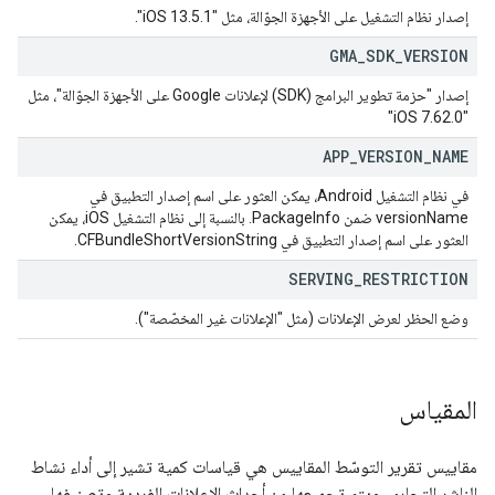
إصدار نظام التشغيل على الأجهزة الجوّالة، مثل "iOS 13.5.1".
GMA
_
SDK
_
VERSION
إصدار "حزمة تطوير البرامج (SDK) لإعلانات Google على الأجهزة الجوّالة"، مثل
"iOS 7.62.0"
APP
_
VERSION
_
NAME
في نظام التشغيل Android، يمكن العثور على اسم إصدار التطبيق في
versionName ضمن PackageInfo. بالنسبة إلى نظام التشغيل iOS، يمكن
العثور على اسم إصدار التطبيق في CFBundleShortVersionString.
SERVING
_
RESTRICTION
وضع الحظر لعرض الإعلانات (مثل "الإعلانات غير المخصّصة").
المقياس
مقاييس تقرير التوسّط المقاييس هي قياسات كمية تشير إلى أداء نشاط
الناشر التجاري. ويتم تجميعها من أحداث الإعلانات الفردية وتصنيفها