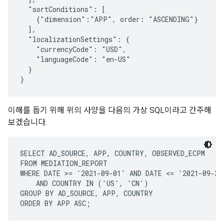
  "sortConditions": [

    {"dimension":"APP", order: "ASCENDING"}

  ],

  "localizationSettings": {

    "currencyCode": "USD",

    "languageCode": "en-US"

  }

이해를 돕기 위해 위의 사양을 다음의 가상 SQL이라고 간주해
보겠습니다.
SELECT AD_SOURCE, APP, COUNTRY, OBSERVED_ECPM

FROM MEDIATION_REPORT

WHERE DATE >= '2021-09-01' AND DATE <= '2021-09-30'
    AND COUNTRY IN ('US', 'CN')

GROUP BY AD_SOURCE, APP, COUNTRY
