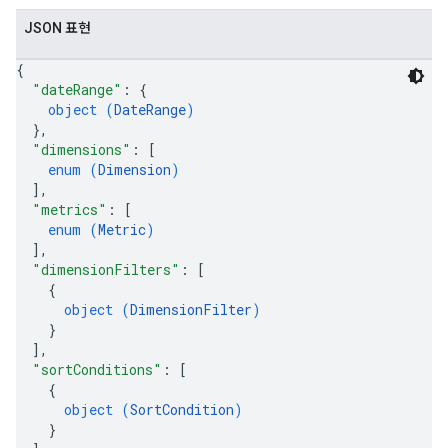
JSON 표현
{
"dateRange"
: 
{
object (
DateRange
)
}
,
"dimensions"
: 
[
enum (
Dimension
)
]
,
"metrics"
: 
[
enum (
Metric
)
]
,
"dimensionFilters"
: 
[
{
object (
DimensionFilter
)
}
]
,
"sortConditions"
: 
[
{
object (
SortCondition
)
}