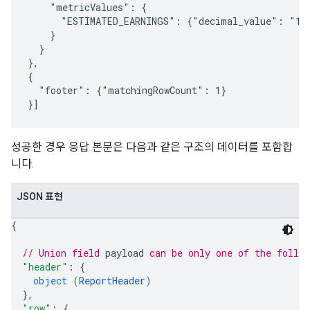
    "metricValues": {

      "ESTIMATED_EARNINGS": {"decimal_value": "132
    }

  }

},

{

  "footer": {"matchingRowCount": 1}

성공한 경우 응답 본문은 다음과 같은 구조의 데이터를 포함합
니다.
JSON 표현
{
// Union field 
payload
 can be only one of the follo
"header"
: 
{
object (
ReportHeader
)
}
,
"row"
: 
{