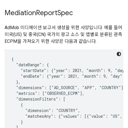
Mediation
Report
Spec
AdMob 미디에이션 보고서 생성을 위한 사양입니다. 예를 들어
미국(US) 및 중국(CN) 국가의 광고 소스 및 앱별로 분류된 관측
ECPM을 가져오기 위한 사양은 다음과 같습니다.
{

  "dateRange": {

    "startDate": {"year": 2021, "month": 9, "day":
    "endDate": {"year": 2021, "month": 9, "day": 3
  },

  "dimensions": ["AD_SOURCE", "APP", "COUNTRY"],

  "metrics": ["OBSERVED_ECPM"],

  "dimensionFilters": [

    {

      "dimension": "COUNTRY",

      "matchesAny": {"values": [{"value": "US", "v
    }

  ],
