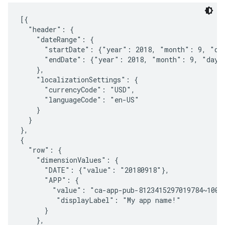
[{

  "header": {

    "dateRange": {

      "startDate": {"year": 2018, "month": 9, "day
      "endDate": {"year": 2018, "month": 9, "day":
    },

    "localizationSettings": {

      "currencyCode": "USD",

      "languageCode": "en-US"

    }

  }

},

{

  "row": {

    "dimensionValues": {

      "DATE": {"value": "20180918"},

      "APP": {

        "value": "ca-app-pub-8123415297019784~10013
         "displayLabel": "My app name!"

      }

    },
