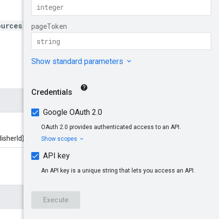
ources
herId}