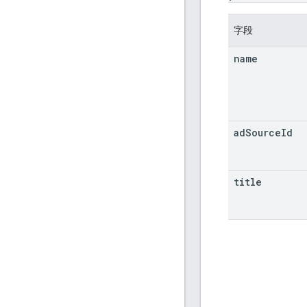
字段
name
ad
Source
Id
title