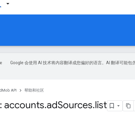
Google 会使用 AI 技术将内容翻译成您偏好的语言。AI 翻译可能包
dMob API
帮助和社区
 accounts
.
ad
Sources
.
list