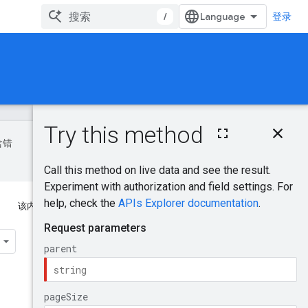
/
登录
本页内容
含错
HTTP 请求
路径参数
查询参数
请求正文
该内容对您有帮助吗？
响应正文
授权范围
AdSource
试试看！