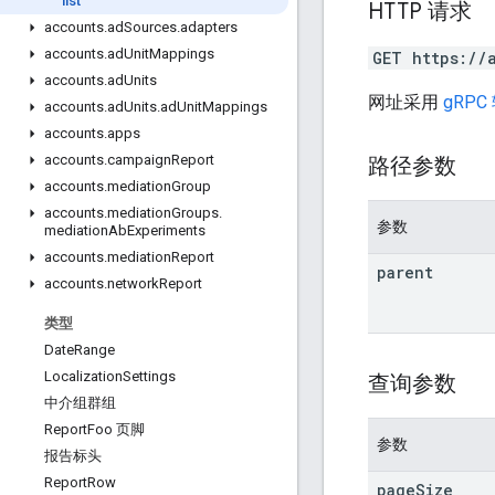
list
HTTP 请求
accounts
.
ad
Sources
.
adapters
accounts
.
ad
Unit
Mappings
GET https://
accounts
.
ad
Units
网址采用
gRPC
accounts
.
ad
Units
.
ad
Unit
Mappings
accounts
.
apps
accounts
.
campaign
Report
路径参数
accounts
.
mediation
Group
accounts
.
mediation
Groups
.
参数
mediation
Ab
Experiments
accounts
.
mediation
Report
parent
accounts
.
network
Report
类型
Date
Range
Localization
Settings
查询参数
中介组群组
Report
Foo 页脚
参数
报告标头
Report
Row
page
Size