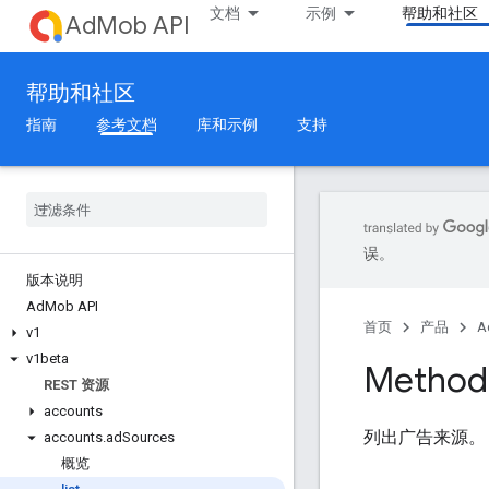
文档
示例
帮助和社区
AdMob API
帮助和社区
指南
参考文档
库和示例
支持
误。
版本说明
Ad
Mob API
首页
产品
A
v1
v1beta
Method:
REST 资源
accounts
列出广告来源。
accounts
.
ad
Sources
概览