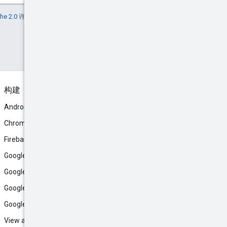
he 2.0 许可
获得了许可。有关详情，请参阅
构建
Android
Chrome
Firebase
Google AI Studio
Google Antigravity
Google Cloud
Google Play
View all