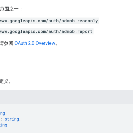
h 范围之一：
www.googleapis.com/auth/admob.readonly
www.googleapis.com/auth/admob.report
请参阅
OAuth 2.0 Overview
。
定义。
ing
,
: 
string
,
ing