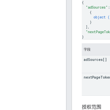
{
"adSources"
:
{
object (
}
]
,
"nextPageTo
}
字段
ad
Sources[]
next
Page
Toke
授权范围