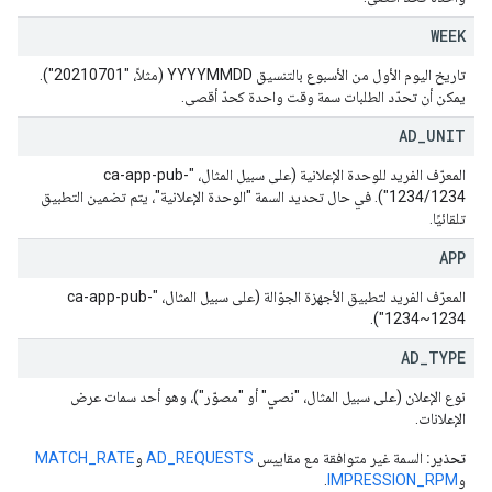
WEEK
تاريخ اليوم الأول من الأسبوع بالتنسيق YYYYMMDD (مثلاً، "20210701").
يمكن أن تحدّد الطلبات سمة وقت واحدة كحدّ أقصى.
AD
_
UNIT
المعرّف الفريد للوحدة الإعلانية (على سبيل المثال، "ca-app-pub-
1234/1234"). في حال تحديد السمة "الوحدة الإعلانية"، يتم تضمين التطبيق
تلقائيًا.
APP
المعرّف الفريد لتطبيق الأجهزة الجوّالة (على سبيل المثال، "ca-app-pub-
1234~1234").
AD
_
TYPE
نوع الإعلان (على سبيل المثال، "نصي" أو "مصوّر")، وهو أحد سمات عرض
الإعلانات.
تحذير:
السمة غير متوافقة مع مقاييس
AD_REQUESTS
و
MATCH_RATE
و
IMPRESSION_RPM
.