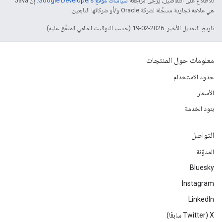
للاطّلاع على التفاصيل، يُرجى مراجعة
سياسات موقع Google Developers‏
. إنّ Java
هي علامة تجارية مسجَّلة لشركة Oracle و/أو شركائها التابعين.
تاريخ التعديل الأخير: 2026-02-19 (حسب التوقيت العالمي المتفَّق عليه)
معلومات حول المنتجات
حدود الاستخدام
الأسعار
بنود الخدمة
التواصل
المدوّنة
Bluesky
Instagram
LinkedIn
‫X ‏(Twitter سابقًا)