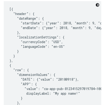
[{

  "header": {

    "dateRange": {

      "startDate": {"year": 2018, "month": 9, "day
      "endDate": {"year": 2018, "month": 9, "day":
    },

    "localizationSettings": {

      "currencyCode": "USD",

      "languageCode": "en-US"

    }

  }

},

{

  "row": {

    "dimensionValues": {

      "DATE": {"value": "20180918"},

      "APP": {

        "value": "ca-app-pub-8123415297019784~10013
         displayLabel: "My app name!"

      }

    },
