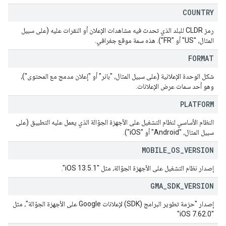
COUNTRY
رمز CLDR للبلد الذي تحدث فيه مشاهدات الإعلان أو النقرات عليه (على سبيل
المثال، "US" أو "FR"). هذه سمة موقع جغرافي.
FORMAT
شكل الوحدة الإعلانية (على سبيل المثال، "بانر" أو "إعلان مدمج مع المحتوى")،
وهو أحد سمات عرض الإعلانات.
PLATFORM
النظام الأساسي لنظام التشغيل على الأجهزة الجوّالة الذي يعمل عليه التطبيق (على
سبيل المثال، "Android" أو "iOS").
MOBILE
_
OS
_
VERSION
إصدار نظام التشغيل على الأجهزة الجوّالة، مثل "iOS 13.5.1".
GMA
_
SDK
_
VERSION
إصدار "حزمة تطوير البرامج (SDK) لإعلانات Google على الأجهزة الجوّالة"، مثل
"iOS 7.62.0"