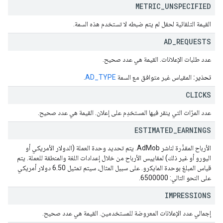
METRIC
_
UNSPECIFIED
القيمة التلقائية لحقل لم يتم ضبطه لا تستخدم هذه السمة.
AD
_
REQUESTS
عدد طلبات الإعلانات. القيمة هي عدد صحيح.
تحذير:
المقياس غير متوافق مع السمة
AD_TYPE
.
CLICKS
عدد المرّات التي ينقر فيها المستخدِم على إعلان. القيمة هي عدد صحيح.
ESTIMATED
_
EARNINGS
الأرباح المقدَّرة لناشر AdMob. يتم تحديد وحدة العملة (الدولار الأمريكي أو
اليورو أو غير ذلك) لمقاييس الأرباح من خلال إعدادات اللغة والمنطقة للعملة. يتم
قياس المبلغ بوحدة المايكرو. على سبيل المثال، سيتم تمثيل 6.50 دولار أمريكي
على النحو التالي: 6500000.
IMPRESSIONS
إجمالي عدد الإعلانات المعروضة للمستخدمين. القيمة هي عدد صحيح.