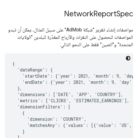
Network
Report
Spec
مواصفات إنشاء تقرير "شبكة AdMob" على سبيل المثال، يمكن أن تبدو
المواصفات للحصول على النقرات والأرباح المقدّرة للبلدين "الولايات
المتحدة" و"الصين" فقط على النحو التالي:
{

  'dateRange': {

    'startDate': {'year': 2021, 'month': 9, 'day':
    'endDate': {'year': 2021, 'month': 9, 'day': 3
  },

  'dimensions': ['DATE', 'APP', 'COUNTRY'],

  'metrics': ['CLICKS', 'ESTIMATED_EARNINGS'],

  'dimensionFilters': [

    {

      'dimension': 'COUNTRY',

      'matchesAny': {'values': [{'value': 'US', 'v
    }

  ],
