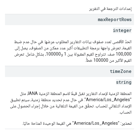
إعدادات الترجمة في التقرير
max
Report
Rows
integer
الحدّ الأقصى لعدد صفوف بيانات التقارير المطلوب عرضها. في حال عدم ضبط
القيمة، تعرض واجهة برمجة التطبيقات أكبر عدد ممكن من الصفوف، يصل إلى
100,000 صف. تتراوح القيم المقبولة بين 1 و100000، بشكلٍ شامل. تعرض
القيم الأكبر من 100000 خطأ.
time
Zone
string
المنطقة الزمنية لإعداد التقارير تقبل قيمًا لاسم المنطقة الزمنية IANA، مثل
"America/Los_Angeles". في حال عدم تحديد منطقة زمنية، سيتم تطبيق
الإعداد التلقائي للحساب. تحقَّق من القيمة التلقائية من خلال إجراء الحصول على
الحساب.
تحذير:
"America/Los_Angeles" هي القيمة الوحيدة المتاحة حاليًا.