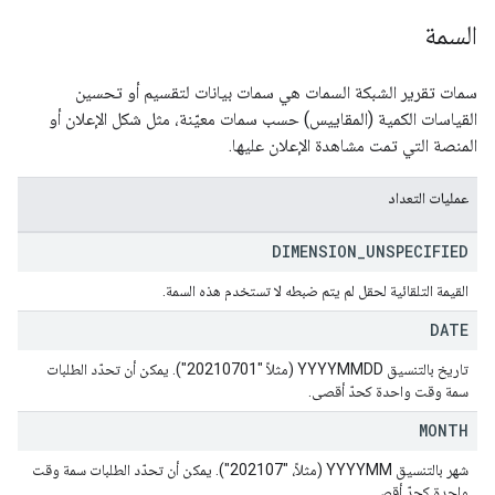
السمة
سمات تقرير الشبكة السمات هي سمات بيانات لتقسيم أو تحسين
القياسات الكمية (المقاييس) حسب سمات معيّنة، مثل شكل الإعلان أو
المنصة التي تمت مشاهدة الإعلان عليها.
عمليات التعداد
DIMENSION
_
UNSPECIFIED
القيمة التلقائية لحقل لم يتم ضبطه لا تستخدم هذه السمة.
DATE
تاريخ بالتنسيق YYYYMMDD (مثلاً "20210701"). يمكن أن تحدّد الطلبات
سمة وقت واحدة كحدّ أقصى.
MONTH
شهر بالتنسيق YYYYMM (مثلاً، "202107"). يمكن أن تحدّد الطلبات سمة وقت
واحدة كحدّ أقصى.