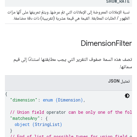
SHOW
_
RATE
نسبة الإعلانات المعروضة إلى الإعلانات التي تمّ عرضها، ويتمّ تعريفها على أنّها مرّات
الظهور / الطلبات المطابقة. القيمة هي قيمة عشرية (تقريبية) ذات دقة مضاعفة.
Dimension
Filter
تصف هذه السمة صفوف التقرير التي يجب مطابقتها استنادًا إلى قيم
سماتها.
تمثيل JSON
{
"dimension"
: 
enum (
Dimension
)
,
// Union field 
operator
 can be only one of the foll
"matchesAny"
: 
{
object (
StringList
)
}
// End of list of possible types for union field 
ope