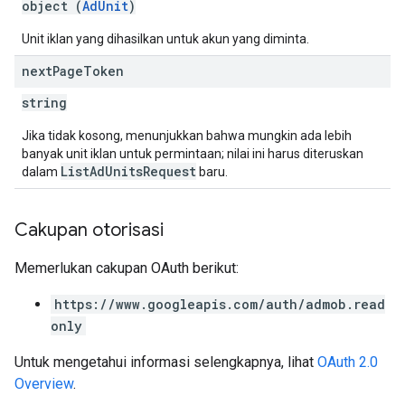
object (
AdUnit
)
Unit iklan yang dihasilkan untuk akun yang diminta.
next
Page
Token
string
Jika tidak kosong, menunjukkan bahwa mungkin ada lebih
banyak unit iklan untuk permintaan; nilai ini harus diteruskan
ListAdUnitsRequest
dalam
baru.
Cakupan otorisasi
Memerlukan cakupan OAuth berikut:
https://www.googleapis.com/auth/admob.read
only
Untuk mengetahui informasi selengkapnya, lihat
OAuth 2.0
Overview
.