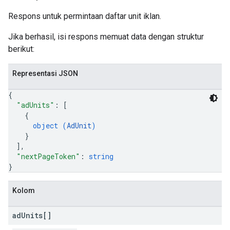
Respons untuk permintaan daftar unit iklan.
Jika berhasil, isi respons memuat data dengan struktur
berikut:
Representasi JSON
{
"adUnits"
: 
[
{
object (
AdUnit
)
}
]
,
"nextPageToken"
: 
string
}
Kolom
ad
Units[]