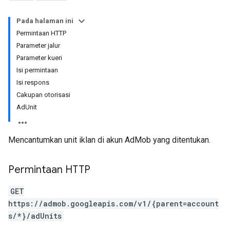
Pada halaman ini
Permintaan HTTP
Parameter jalur
Parameter kueri
Isi permintaan
Isi respons
Cakupan otorisasi
AdUnit
Mencantumkan unit iklan di akun AdMob yang ditentukan.
Permintaan HTTP
GET
https://admob.googleapis.com/v1/{parent=account
s/*}/adUnits