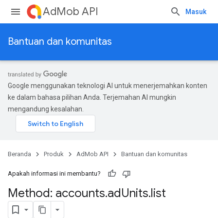
AdMob API
Masuk
Bantuan dan komunitas
Google menggunakan teknologi AI untuk menerjemahkan konten
ke dalam bahasa pilihan Anda. Terjemahan AI mungkin
mengandung kesalahan.
Beranda
Produk
AdMob API
Bantuan dan komunitas
Apakah informasi ini membantu?
Method: accounts
.
ad
Units
.
list