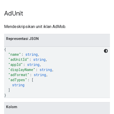
Ad
Unit
Mendeskripsikan unit iklan AdMob.
Representasi JSON
{
"name"
: 
string
,
"adUnitId"
: 
string
,
"appId"
: 
string
,
"displayName"
: 
string
,
"adFormat"
: 
string
,
"adTypes"
: 
[
string
]
}
Kolom