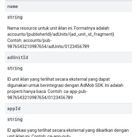
name
string
Nama resource untuk unit iklan ini. Formatnya adalah
accounts/{publisherId}/adUnits/{ad_unit_id_fragment}
Contoh: accounts/pub-
9876543210987654/adUnits/0123456789
ad
Unit
Id
string
ID unit iklan yang terlihat secara eksternal yang dapat
digunakan untuk berintegrasi dengan AdMob SDK. Ini adalah
properti hanya baca. Contoh: ca-app-pub-
9876543210987654/0123456789
app
Id
string
ID aplikasi yang terlihat secara eksternal yang dikaitkan dengan
unit iklan ini. Contoh: ca-app-pub-