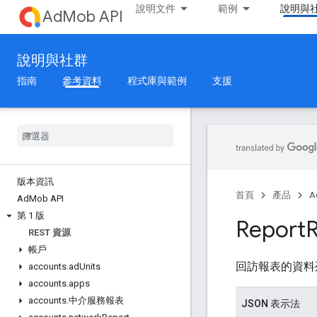
說明文件
範例
說明與
AdMob API
說明與社群
指南
參考資料
程式庫與範例
支援
版本資訊
首頁
產品
A
Ad
Mob API
第 1 版
Report
REST 資源
帳戶
回訪報表的資料
accounts
.
ad
Units
accounts
.
apps
accounts
.
中介服務報表
JSON 表示法