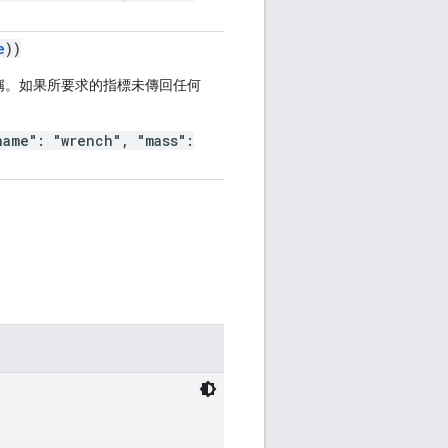
e
))
稱。如果所要求的指標未傳回任何
name": "wrench", "mass":