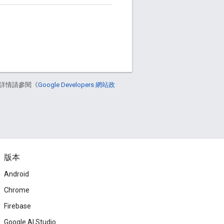
詳情請參閱《
Google Developers 網站政
版本
Android
Chrome
Firebase
Google AI Studio