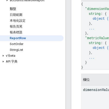
accounts
.
network
Report
{
"dimensionVa
類型
string
: 
{
日期範圍
object (
本地化設定
}
,
報告頁尾
...
報表標題
}
,
"metricValue
Report
Row
string
: 
{
Sort
Order
object (
String
List
}
,
v1beta
...
API 字典
}
}
欄位
dimension
Val