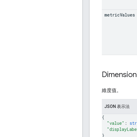
metric
Values
Dimension
維度值。
JSON 表示法
{
"value"
: 
str
"displayLabe
}