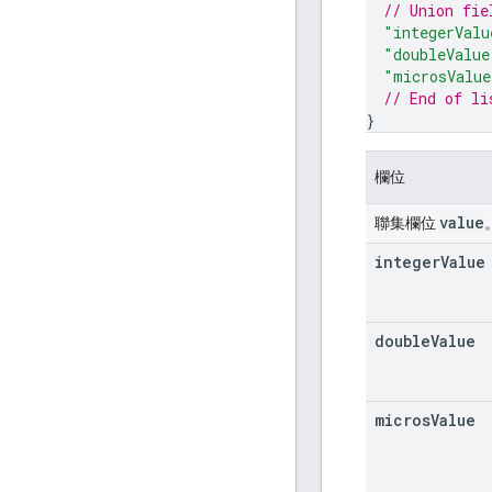
// Union fie
"integerValu
"doubleValue
"microsValue
// End of li
}
欄位
value
聯集欄位
integer
Value
double
Value
micros
Value