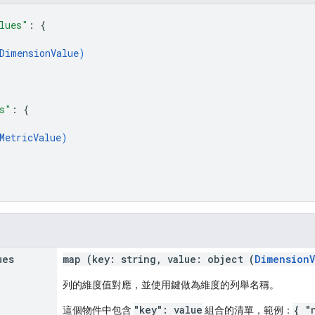
lues"
: 
{
DimensionValue
)
s"
: 
{
MetricValue
)
ues
map (key: string, value: object (
DimensionV
列的維度值對應，並使用鍵做為維度的列舉名稱。
"key": value
{ "
這個物件中包含
組合的清單，範例：