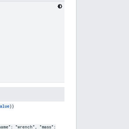
alue
))
name": "wrench", "mass":