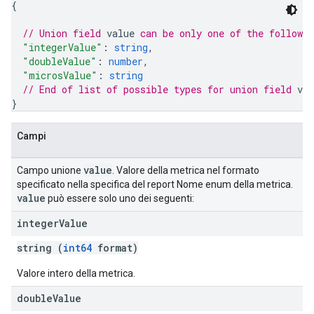
{
// Union field 
value
 can be only one of the followi
"integerValue"
: 
string
,
"doubleValue"
: 
number
,
"microsValue"
: 
string
// End of list of possible types for union field 
val
}
Campi
value
Campo unione
. Valore della metrica nel formato
specificato nella specifica del report Nome enum della metrica.
value
può essere solo uno dei seguenti:
integer
Value
string (
int64
format)
Valore intero della metrica.
double
Value