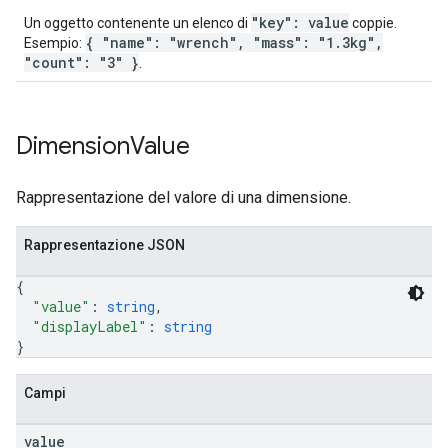
"key": value
Un oggetto contenente un elenco di
coppie.
{ "name": "wrench", "mass": "1.3kg",
Esempio:
"count": "3" }
.
Dimension
Value
Rappresentazione del valore di una dimensione.
Rappresentazione JSON
{
"value"
: 
string
,
"displayLabel"
: 
string
}
Campi
value