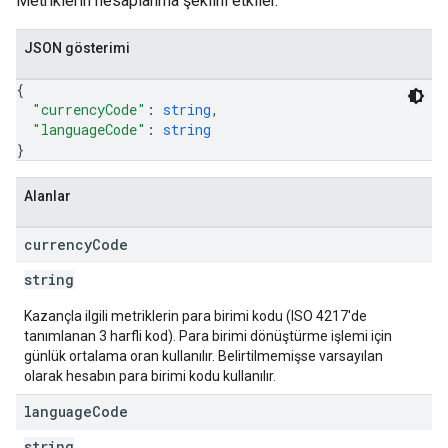
Metriklerin hesaplanma şeklini etkiler.
JSON gösterimi
{
"currencyCode"
: 
string
,
"languageCode"
: 
string
}
Alanlar
currency
Code
string
Kazançla ilgili metriklerin para birimi kodu (ISO 4217'de
tanımlanan 3 harfli kod). Para birimi dönüştürme işlemi için
günlük ortalama oran kullanılır. Belirtilmemişse varsayılan
olarak hesabın para birimi kodu kullanılır.
language
Code
string