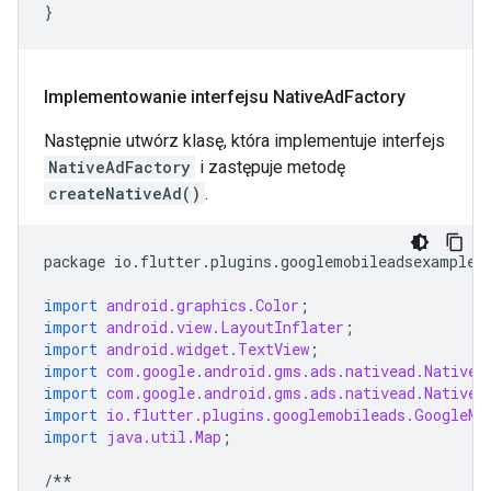
}
Implementowanie interfejsu Native
Ad
Factory
Następnie utwórz klasę, która implementuje interfejs
NativeAdFactory
i zastępuje metodę
createNativeAd()
.
package
io
.
flutter
.
plugins
.
googlemobileadsexample
;
import
android.graphics.Color
;
import
android.view.LayoutInflater
;
import
android.widget.TextView
;
import
com.google.android.gms.ads.nativead.NativeA
import
com.google.android.gms.ads.nativead.NativeA
import
io.flutter.plugins.googlemobileads.GoogleMo
import
java.util.Map
;
/**