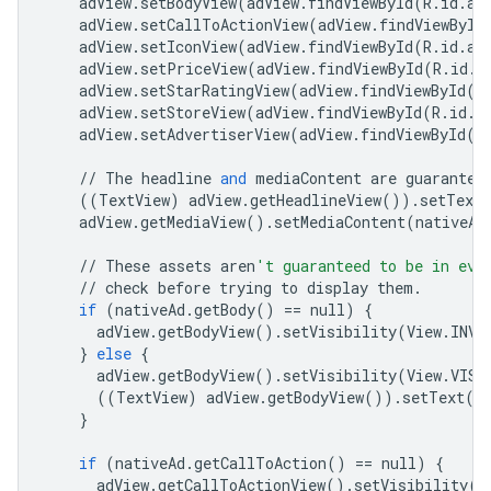
adView
.
setBodyView
(
adView
.
findViewById
(
R
.
id
.
ad
adView
.
setCallToActionView
(
adView
.
findViewById
adView
.
setIconView
(
adView
.
findViewById
(
R
.
id
.
ad
adView
.
setPriceView
(
adView
.
findViewById
(
R
.
id
.
a
adView
.
setStarRatingView
(
adView
.
findViewById
(
R
adView
.
setStoreView
(
adView
.
findViewById
(
R
.
id
.
a
adView
.
setAdvertiserView
(
adView
.
findViewById
(
R
//
The
headline
and
mediaContent
are
guarantee
((
TextView
)
adView
.
getHeadlineView
())
.
setText
adView
.
getMediaView
()
.
setMediaContent
(
nativeAd
//
These
assets
aren
't guaranteed to be in eve
//
check
before
trying
to
display
them
.
if
(
nativeAd
.
getBody
()
==
null
)
{
adView
.
getBodyView
()
.
setVisibility
(
View
.
INVI
}
else
{
adView
.
getBodyView
()
.
setVisibility
(
View
.
VISI
((
TextView
)
adView
.
getBodyView
())
.
setText
(
n
}
if
(
nativeAd
.
getCallToAction
()
==
null
)
{
adView
.
getCallToActionView
()
.
setVisibility
(
V