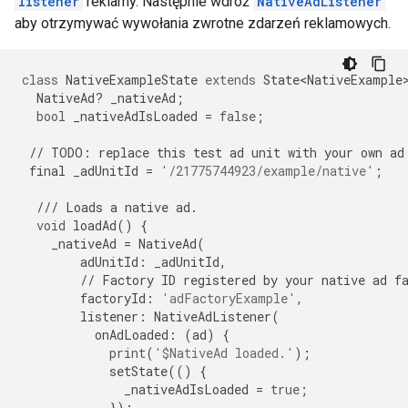
listener
reklamy. Następnie wdróż
NativeAdListener
aby otrzymywać wywołania zwrotne zdarzeń reklamowych.
class
NativeExampleState
extends
State<NativeExample
NativeAd
?
_nativeAd
;
bool
_nativeAdIsLoaded
=
false
;
//
TODO
:
replace
this
test
ad
unit
with
your
own
ad
final
_adUnitId
=
'/21775744923/example/native'
;
///
Loads
a
native
ad
.
void
loadAd
()
{
_nativeAd
=
NativeAd
(
adUnitId
:
_adUnitId
,
//
Factory
ID
registered
by
your
native
ad
f
factoryId
:
'adFactoryExample'
,
listener
:
NativeAdListener
(
onAdLoaded
:
(
ad
)
{
print
(
'$NativeAd loaded.'
);
setState
(()
{
_nativeAdIsLoaded
=
true
;
});