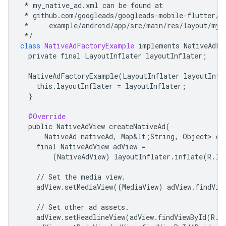
*
my_native_ad
.
xml
can
be
found
at
*
github
.
com
/
googleads
/
googleads
-
mobile
-
flutter
/
b
*
example
/
android
/
app
/
src
/
main
/
res
/
layout
/
my_
*/
class
NativeAdFactoryExample
implements
NativeAdFa
private
final
LayoutInflater
layoutInflater
;
NativeAdFactoryExample
(
LayoutInflater
layoutInfl
this
.
layoutInflater
=
layoutInflater
;
}
@Override
public
NativeAdView
createNativeAd
(
NativeAd
nativeAd
,
Map&lt
;
String
,
Object
> 
cu
final
NativeAdView
adView
=
(
NativeAdView
)
layoutInflater
.
inflate
(
R
.
la
//
Set
the
media
view
.
adView
.
setMediaView
((
MediaView
)
adView
.
findVie
//
Set
other
ad
assets
.
adView
.
setHeadlineView
(
adView
.
findViewById
(
R
.
i