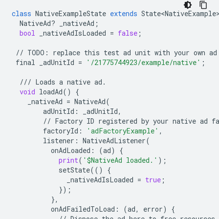
class
NativeExampleState
extends
State<NativeExample
NativeAd
?
_nativeAd
;
bool
_nativeAdIsLoaded
=
false
;
//
TODO
:
replace
this
test
ad
unit
with
your
own
ad
final
_adUnitId
=
'/21775744923/example/native'
;
///
Loads
a
native
ad
.
void
loadAd
()
{
_nativeAd
=
NativeAd
(
adUnitId
:
_adUnitId
,
//
Factory
ID
registered
by
your
native
ad
f
factoryId
:
'adFactoryExample'
,
listener
:
NativeAdListener
(
onAdLoaded
:
(
ad
)
{
print
(
'$NativeAd loaded.'
);
setState
(()
{
_nativeAdIsLoaded
=
true
;
});
},
onAdFailedToLoad
:
(
ad
,
error
)
{
//
Dispose
the
ad
here
to
free
resources
.