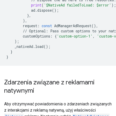
print
(
'$NativeAd failedToLoad: $error'
);
ad
.
dispose
();
},
),
request
:
const
AdManagerAdRequest
(),
//
Optional
:
Pass
custom
options
to
your
nat
customOptions
:
{
'custom-option-1'
,
'custom-v
);
_nativeAd
.
load
();
}
}
Zdarzenia związane z reklamami
natywnymi
Aby otrzymywać powiadomienia o zdarzeniach związanych
z interakcjami z reklamą natywną, użyj właściwości