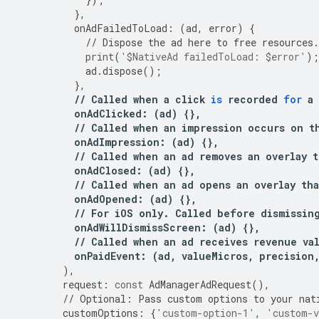
},
onAdFailedToLoad
:
(
ad
,
error
)
{
//
Dispose
the
ad
here
to
free
resources
.
print
(
'$NativeAd failedToLoad: $error'
);
ad
.
dispose
();
},
//
Called
when
a
click
is
recorded
for
a
onAdClicked
:
(
ad
)
{},
//
Called
when
an
impression
occurs
on
t
onAdImpression
:
(
ad
)
{},
//
Called
when
an
ad
removes
an
overlay
t
onAdClosed
:
(
ad
)
{},
//
Called
when
an
ad
opens
an
overlay
tha
onAdOpened
:
(
ad
)
{},
//
For
iOS
only
.
Called
before
dismissin
onAdWillDismissScreen
:
(
ad
)
{},
//
Called
when
an
ad
receives
revenue
va
onPaidEvent
:
(
ad
,
valueMicros
,
precision
),
request
:
const
AdManagerAdRequest
(),
//
Optional
:
Pass
custom
options
to
your
nat
customOptions
:
{
'custom-option-1'
,
'custom-v