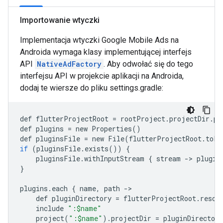
Importowanie wtyczki
Implementacja wtyczki Google Mobile Ads na
Androida wymaga klasy implementującej interfejs
API
NativeAdFactory
. Aby odwołać się do tego
interfejsu API w projekcie aplikacji na Androida,
dodaj te wiersze do pliku settings.gradle:
def
flutterProjectRoot
=
rootProject
.
projectDir
.
pa
def
plugins
=
new
Properties
()
def
pluginsFile
=
new
File
(
flutterProjectRoot
.
toFi
if
(
pluginsFile
.
exists
())
{
pluginsFile
.
withInputStream
{
stream
-
>
plugin
}
plugins
.
each
{
name
,
path
-
def
pluginDirectory
=
flutterProjectRoot
.
resol
include
":$name"
project
(
":$name"
)
.
projectDir
=
pluginDirectory