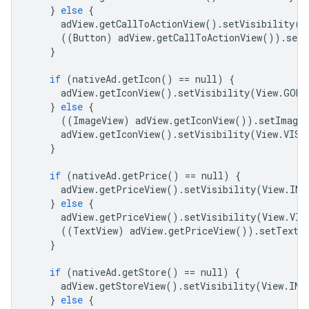
}
else
{
adView
.
getCallToActionView
()
.
setVisibility
(
V
((
Button
)
adView
.
getCallToActionView
())
.
setT
}
if
(
nativeAd
.
getIcon
()
==
null
)
{
adView
.
getIconView
()
.
setVisibility
(
View
.
GONE
}
else
{
((
ImageView
)
adView
.
getIconView
())
.
setImageD
adView
.
getIconView
()
.
setVisibility
(
View
.
VISI
}
if
(
nativeAd
.
getPrice
()
==
null
)
{
adView
.
getPriceView
()
.
setVisibility
(
View
.
INV
}
else
{
adView
.
getPriceView
()
.
setVisibility
(
View
.
VIS
((
TextView
)
adView
.
getPriceView
())
.
setText
(
}
if
(
nativeAd
.
getStore
()
==
null
)
{
adView
.
getStoreView
()
.
setVisibility
(
View
.
INV
}
else
{