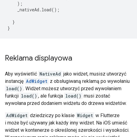
);
_nativeAd
.
load
();
}
}
Reklama displayowa
Aby wyświetlić
NativeAd
jako widżet, musisz utworzyć
instancję
AdWidget
z obsługiwaną reklamą po wywołaniu
load()
. Widżet możesz utworzyć przed wywołaniem
funkcji
load()
, ale funkcja
load()
musi zostać
wywołana przed dodaniem widżetu do drzewa widżetów.
AdWidget
dziedziczy po klasie
Widget
w Flutterze
i może być używany jak każdy inny widżet. Na iOS umieść
widżet w kontenerze o określonej szerokości i wysokości.