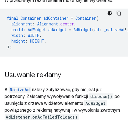
W przeciwnym razie reklama może się nie wyświetlać.
final
Container
adContainer
=
Container
(
alignment
:
Alignment
.
center
,
child
:
AdWidget
adWidget
=
AdWidget
(
ad
:
_nativeAd
!
width
:
WIDTH
,
height
:
HEIGHT
,
);
Usuwanie reklamy
A
NativeAd
należy zutylizować, gdy nie jest już
potrzebny. Zalecamy wywoływanie funkcji
dispose()
po
usunięciu z drzewa widżetów elementu
AdWidget
powiązanego z reklamą natywną i w wywołaniu zwrotnym
AdListener.onAdFailedToLoad()
.