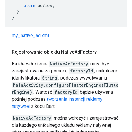
return
adView
;
}
}
my_native_ad.xml
.
Rejestrowanie obiektu Native
Ad
Factory
Każde wdrożenie
NativeAdFactory
musi być
zarejestrowane za pomocą
factoryId
, unikalnego
identyfikatora
String
, podczas wywoływania
MainActivity.configureFlutterEngine(Flutte
rEngine)
. Wartość
factoryId
będzie używana
później podczas
tworzenia instancji reklamy
natywnej
z kodu Dart.
NativeAdFactory
można wdrożyć i zarejestrować
dla każdego unikalnego układu reklamy natywnej