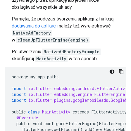
używanego przez aplikację lub jeden może
obsługiwać wszystkie układy.
Pamiętaj, że podczas tworzenia aplikacji z funkcją
dodawania do aplikacji
należy też wyrejestrować
NativeAdFactory
w
cleanUpFlutterEngine(engine)
.
Po utworzeniu
NativeAdFactoryExample
skonfiguruj
MainActivity
w ten sposób:
package
my
.
app
.
path
;
import
io.flutter.embedding.android.FlutterActivit
import
io.flutter.embedding.engine.FlutterEngine
;
import
io.flutter.plugins.googlemobileads.GoogleMo
public
class
MainActivity
extends
FlutterActivity
@Override
public
void
configureFlutterEngine
(
FlutterEngine
flutterEngine
.
getPlugins
()
.
add
(
new
GoogleMobil