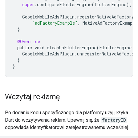
super
.
configureFlutterEngine
(
flutterEngine
);
GoogleMobileAdsPlugin
.
registerNativeAdFactory
(
"adFactoryExample"
,
NativeAdFactoryExample
}
@Override
public
void
cleanUpFlutterEngine
(
FlutterEngine
f
GoogleMobileAdsPlugin
.
unregisterNativeAdFactor
}
}
Wczytaj reklamę
Po dodaniu kodu specyficznego dla platformy użyj języka
Dart do wczytywania reklam. Upewnij się, że
factoryID
odpowiada identyfikatorowi zarejestrowanemu wcześniej.