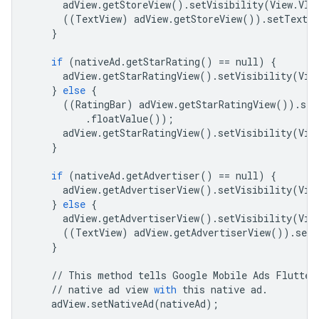
adView
.
getStoreView
()
.
setVisibility
(
View
.
VIS
((
TextView
)
adView
.
getStoreView
())
.
setText
(
}
if
(
nativeAd
.
getStarRating
()
==
null
)
{
adView
.
getStarRatingView
()
.
setVisibility
(
Vie
}
else
{
((
RatingBar
)
adView
.
getStarRatingView
())
.
set
.
floatValue
());
adView
.
getStarRatingView
()
.
setVisibility
(
Vie
}
if
(
nativeAd
.
getAdvertiser
()
==
null
)
{
adView
.
getAdvertiserView
()
.
setVisibility
(
Vie
}
else
{
adView
.
getAdvertiserView
()
.
setVisibility
(
Vie
((
TextView
)
adView
.
getAdvertiserView
())
.
setT
}
//
This
method
tells
Google
Mobile
Ads
Flutter
//
native
ad
view
with
this
native
ad
.
adView
.
setNativeAd
(
nativeAd
);