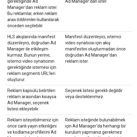
gerektiğinde Ad
Ad Manager'dan ister.
Manager'dan reklam ister.
Bu reklamlar,
erken reklam
arası bildirimleri
kullanılarak
önceden seçilebilir.
HLS akışlarında manifest
Manifest düzenleyici, istemci
düzenleyici, doğrudan Ad
video oynatıcısı için akış
Manager ile etkileşim
manifestini oluşturmadan önce
kurmaz. Bunun yerine,
doğrudan Ad Manager'dan
istemci video oynatıcının
reklam ister.
gerektiğinde istemesi için
reklam segmenti URL'leri
oluşturur.
Reklam kapsülü belirtilen
Seçenek listesi gerekli değildir
reklam arasından kısaysa
veya desteklenmez.
Ad Manager, seçenek
listesi ekleyebilir.
Reklam isteyebilmeniz için
Reklam isteğinde bulunabilmek
önce canlı yayın etkinliğini
için Ad Manager'da herhangi bir
ve kodlama profillerini Ad
kurulum yapmanız gerekmez