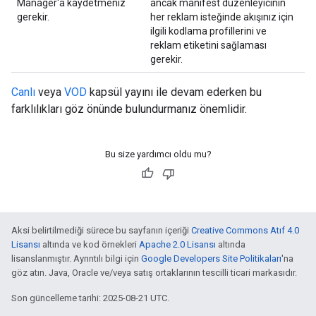
Manager'a kaydetmeniz
ancak manifest düzenleyicinin
gerekir.
her reklam isteğinde akışınız için
ilgili kodlama profillerini ve
reklam etiketini sağlaması
gerekir.
Canlı
veya
VOD
kapsül yayını ile devam ederken bu
farklılıkları göz önünde bulundurmanız önemlidir.
Bu size yardımcı oldu mu?
Aksi belirtilmediği sürece bu sayfanın içeriği
Creative Commons Atıf 4.0
Lisansı
altında ve kod örnekleri
Apache 2.0 Lisansı
altında
lisanslanmıştır. Ayrıntılı bilgi için
Google Developers Site Politikaları
'na
göz atın. Java, Oracle ve/veya satış ortaklarının tescilli ticari markasıdır.
Son güncelleme tarihi: 2025-08-21 UTC.