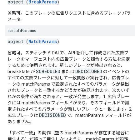
object (
BreakParams
)
省略可。このブレークの広告リクエストに含めるブレーク パラ
メータ。
match
Params
object (
MatchParams
)
省略可。スティッチド DAI で、API を介して作成された広告ブ
レークをマニフェスト内の広告ブレークと照合する方法を決定
するために使用されます。新しいブレークが検出されると、
SCHEDULED
DECISIONED
breakState が
または
のイベントの
すべての広告ブレークに対して一致関数が実行され、広告ブレ
ークの matchParams で設定されたすべてのパラメータが検出
されたブレークと一致するかどうかが確認されます。次のいず
れかの条件が満たされると、一致が発生します。1. 広告ブレー
クには matchParams フィールドがあり、そのフィールドで設
定されたすべてのパラメータが新しいブレークと一致します。2.
DECISIONED
広告ブレークは
で、matchParams フィールドが
ありません。
「すべて一致」の動作（空の matchParams が存在する場合に
発生する）が誤って発生しないように、matchParams が設定