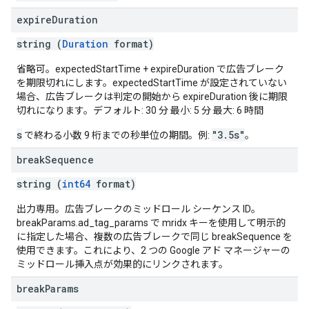
expire
Duration
string (
Duration
format)
省略可。expectedStartTime + expireDuration で広告ブレーク
を期限切れにします。expectedStartTime が設定されていない
場合、広告ブレークは判定の開始から expireDuration 後に期限
切れになります。デフォルト: 30 分 最小: 5 分 最大: 6 時間
s
"3.5s"
で終わる小数 9 桁までの秒単位の期間。例:
。
break
Sequence
string (
int64
format)
出力専用。広告ブレークのミッドロール シーケンス ID。
breakParams.ad_tag_params で mridx キーを使用して明示的
に指定した場合、複数の広告ブレークで同じ breakSequence を
使用できます。これにより、2 つの Google アド マネージャーの
ミッドロール挿入点が効果的にリンクされます。
break
Params