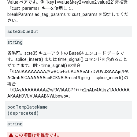
Value ペアです。例: 'key1=value&key2=value2,value22' 非推奨:
「cust_params」キーを使用して、
breakParams.ad_tag_params で cust_params を設定してくだ
さい。
scte35Cue
Out
string
省略可。scte35 キューアウトの Base64 エンコード データで
す。splice_insert() または time_signal() コマンドを含めること
ができます。例: - time_signal() の場合:
「/DA0AAAAAAAA///wBQb+cr0AUAAeAhxDVUVJSAAAjn/PA
AGlmbAICAAAAAAsoKGKNAIAmsnRfg==」 - splice_insert() の
場合:
「/DAvAAAAAAAA///wFAVIAACPf+/+c2nALv4AUsz1AAAAAA
AKAAhDVUVJAAABNWLbowo=」
pod
Template
Name
(deprecated)
string
この項目は非推奨です。