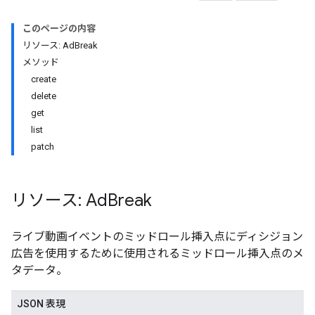
このページの内容
リソース: AdBreak
メソッド
create
delete
get
list
patch
リソース: Ad
Break
ライブ動画イベントのミッドロール挿入点にディシジョン
広告を使用するために使用されるミッドロール挿入点のメ
タデータ。
JSON 表現