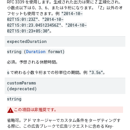
RFC 3339 を使用します。生成された出力は常に Z 正規化され、
小数点以下は 0、3、6、または 9 桁になります。「Z」以外のオ
"2014-10-
フセットも使用できます。例:
02T15:01:23Z"
"2014-10-
、
02T15:01:23.045123456Z"
"2014-10-
、
02T15:01:23+05:30"
。
expected
Duration
string (
Duration
format)
必須。予想される休憩時間。
s
"3.5s"
で終わる小数 9 桁までの秒単位の期間。例:
。
custom
Params
(deprecated)
string
この項目は非推奨です。
省略可。アド マネージャーでカスタム条件をターゲティングす
る際に、この広告ブレークで広告リクエストに含める Key-