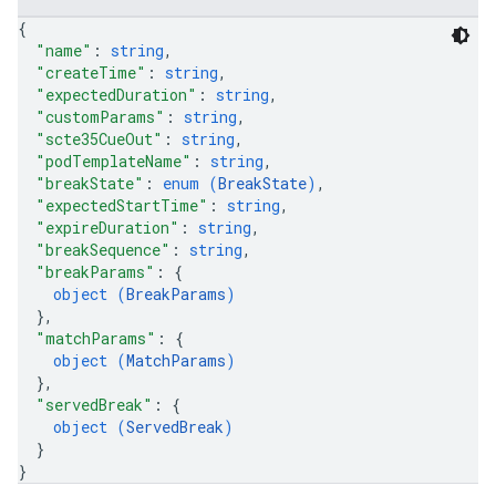
{
"name"
: 
string
,
"createTime"
: 
string
,
"expectedDuration"
: 
string
,
"customParams"
: 
string
,
"scte35CueOut"
: 
string
,
"podTemplateName"
: 
string
,
"breakState"
: 
enum (
BreakState
)
,
"expectedStartTime"
: 
string
,
"expireDuration"
: 
string
,
"breakSequence"
: 
string
,
"breakParams"
: 
{
object (
BreakParams
)
}
,
"matchParams"
: 
{
object (
MatchParams
)
}
,
"servedBreak"
: 
{
object (
ServedBreak
)
}
}