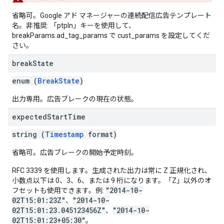
省略可。Google アド マネージャーの連続配信広告テンプレート
名。非推奨: 「ptpln」キーを使用して、
breakParams.ad_tag_params で cust_params を設定してくだ
さい。
break
State
enum (
BreakState
)
出力専用。広告ブレークの現在の状態。
expected
Start
Time
string (
Timestamp
format)
省略可。広告ブレークの開始予定時刻。
RFC 3339 を使用します。生成された出力は常に Z 正規化され、
小数点以下は 0、3、6、または 9 桁になります。「Z」以外のオ
"2014-10-
フセットも使用できます。例:
02T15:01:23Z"
"2014-10-
、
02T15:01:23.045123456Z"
"2014-10-
、
02T15:01:23+05:30"
。