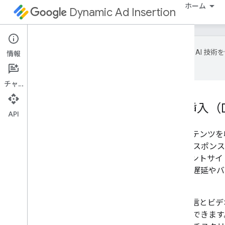
ホーム
Dynamic Ad Insertion
Google は A
情報
場合があります。
チャット
ダイナミック広告挿入（D
API
DAI を使用すると、動画コンテンツ
では広告をリクエストしてレスポンス
ます。これにより、クライアントサイ
り、コンテンツと広告の間に遅延やバ
体験が実現します。
DAI を使用すると、ライブ配信とビ
個々の広告をターゲティングできます