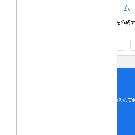
対応プラットフォーム
コンテンツのカスタム統合を作成するには
使用します。
HTML5
Android
ダイナミック広告挿入の実