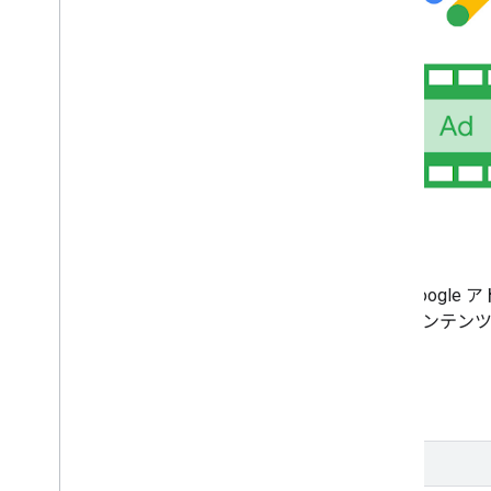
フルサービス DAI
フルサービス DAI では、Google
続配信広告が選択され、コンテンツ
まれます。
詳細