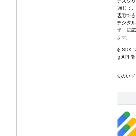
ポートされているため、マルチスクリ
に、動画向け Ad Exchange を
マティックな収益化の機会を活用でき
ツの元のフォーマットが一度デジタル化
テンツを表示している各ユーザーに応
ティング動画広告を表示できます。
DAI では、サポートされている SD
Full service API と Pod serv
を実行できます。
DAI の使用を開始するには、次のい