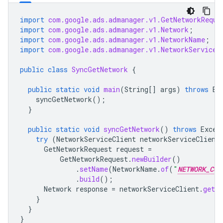
import
com.google.ads.admanager.v1.GetNetworkReque
import
com.google.ads.admanager.v1.Network
;
import
com.google.ads.admanager.v1.NetworkName
;
import
com.google.ads.admanager.v1.NetworkServiceC
public
class
SyncGetNetwork
{
public
static
void
main
(
String
[]
args
)
throws
Ex
syncGetNetwork
();
}
public
static
void
syncGetNetwork
()
throws
Excep
try
(
NetworkServiceClient
networkServiceClient
GetNetworkRequest
request
=
GetNetworkRequest
.
newBuilder
()
.
setName
(
NetworkName
.
of
(
"
NETWORK_COD
.
build
();
Network
response
=
networkServiceClient
.
getNe
}
}
}