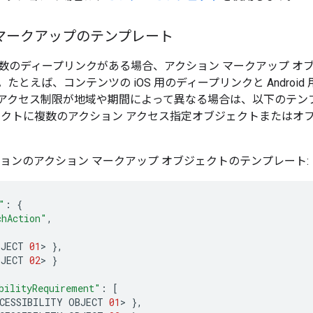
マークアップのテンプレート
数のディープリンクがある場合、アクション マークアップ オ
たとえば、コンテンツの iOS 用のディープリンクと Android
アクセス制限が地域や期間によって異なる場合は、以下のテン
ェクトに複数のアクション アクセス指定オブジェクトまたはオ
ションのアクション マークアップ オブジェクトのテンプレート:
"
:
{
chAction"
,
BJECT
01
>
},
BJECT
02
>
}
bilityRequirement"
:
[
CESSIBILITY
OBJECT
01
>
},