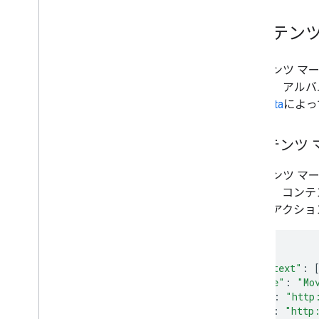
コンテンツ
コンテンツ マ
ズ、曲、アルバ
metadata
によっ
コンテンツ 
コンテンツ マ
により、コンテ
異なるアクショ
{
"@context"
:
"@type"
:
"Mo
"@id"
:
"http
"url"
:
"http