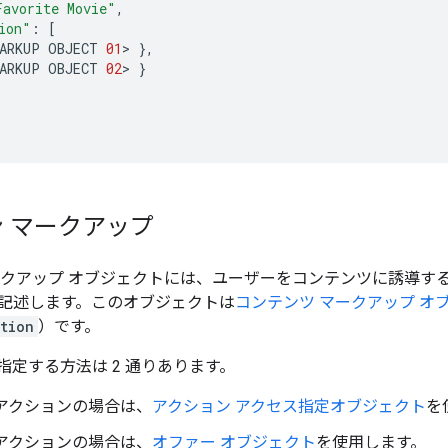
Favorite Movie"
,
ion"
:
[
ARKUP
OBJECT
01
>
},
ARKUP
OBJECT
02
>
}
 マークアップ
ークアップ オブジェクトには、ユーザーをコンテンツに誘導す
記述します。このオブジェクトは
コンテンツ マークアップ オ
tion
）です。
指定する方法は 2 通りあります。
 アクションの場合は、
アクション アクセス指定オブジェクト
を
 アクションの場合は、
オファー オブジェクト
を使用します。