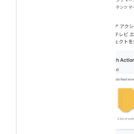
コンテンツ マー
アーティスト、アルバム、曲
コンテンツ 
音楽プレイリスト
共通のプロパティ
メディア アク
ラジオ アクションの仕様
とは、テレビ 
ラジオ局
オブジェクトを
ポッドキャストの仕様
ポッドキャスト
フィードの例
ウォッチ アクション
リスニング アクション