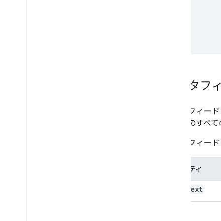
データフィ
データフィード
ログ内のすべて
データフィード
プロパティ
@context
@type