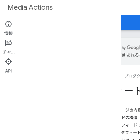
Media Actions
ガイド
リファレンス
新機能
情報
チャット
は誤りが含まれる
概要
API
ホーム
プロダ
ウォッチ アクションの仕様
映画
フィー
テレビ番組
イベント
ライブテレビ
このページの内
共通のプロパティ
フィードの構造
画像プロパティ検出
データフィード 
データフィー
リスニング アクションの仕様