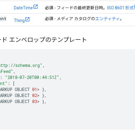
DateTime
必須
- フィードの最終更新日時。
ISO 8601 形式
ent
必須
- メディア カタログの
エンティティ
。
Thing
ード エンベロップのテンプレート
http://schema.org"
,
aFeed"
,
:
"2018-07-20T00:44:51Z"
,
ent"
:
[
MARKUP
OBJECT
01
>
},
MARKUP
OBJECT
02
>
},
MARKUP
OBJECT
03
>
},