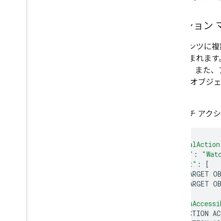
アクション 
コンテンツに複
ト
が含まれます。
きます。また、
アップ オブジ
す。
ウォッチ アク
"potentialAction
"@type"
:
"Wat
"target"
:
[
{
<
TARGET
O
{
<
TARGET
O
],
"actionAccessi
{
<
ACTION
AC