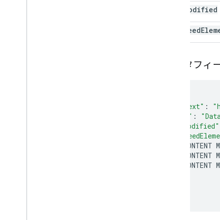
date
Modified
data
Feed
Elem
データフィ
{
"@context"
:
"
"@type"
:
"Dat
"dateModified"
"dataFeedElem
{
<
CONTENT
{
<
CONTENT
{
<
CONTENT
...
]
}