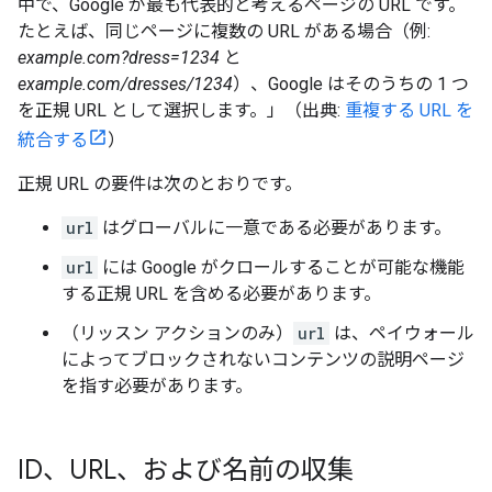
中で、Google が最も代表的と考えるページの URL です。
たとえば、同じページに複数の URL がある場合（例:
example.com?dress=1234
と
example.com/dresses/1234
）、Google はそのうちの 1 つ
を正規 URL として選択します。」（出典:
重複する URL を
統合する
）
正規 URL の要件は次のとおりです。
url
はグローバルに一意である必要があります。
url
には Google がクロールすることが可能な機能
する正規 URL を含める必要があります。
（リッスン アクションのみ）
url
は、ペイウォール
によってブロックされないコンテンツの説明ページ
を指す必要があります。
ID、URL、および名前の収集