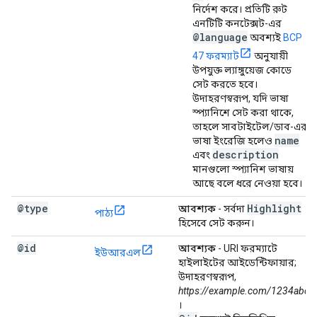
নির্দেশ করে। প্রতিটি রুট
এনটিটি কনটেক্সট-এর
@language
অবশ্যই
BCP
47 ফরম্যাট
অনুযায়ী
উপযুক্ত ল্যাঙ্গুয়েজ কোডে
সেট করতে হবে।
উদাহরণস্বরূপ, যদি ভাষা
স্প্যানিশে সেট করা থাকে,
তাহলে সাবটাইটেল/ডাব-এর
name
ভাষা ইংরেজি হলেও
description
এবং
মানগুলো স্প্যানিশ ভাষায়
আছে বলে ধরে নেওয়া হবে।
@type
Highlight
আবশ্যক
- সর্বদা
পাঠ্য
হিসেবে সেট করুন।
@id
আবশ্যক
- URI ফরম্যাটে
ইউআরএল
হাইলাইটের আইডেন্টিফায়ার;
উদাহরণস্বরূপ,
https://example.com/1234abc
।