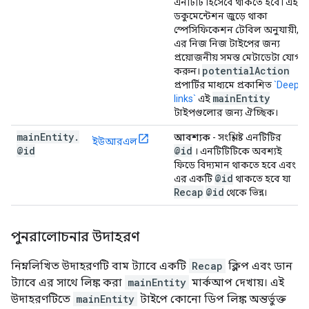
এনটিটি হিসেবে থাকতে হবে। এই
ডকুমেন্টেশন জুড়ে থাকা
স্পেসিফিকেশন টেবিল অনুযায়ী,
এর নিজ নিজ টাইপের জন্য
প্রয়োজনীয় সমস্ত মেটাডেটা যোগ
potential
Action
করুন।
প্রপার্টির মাধ্যমে প্রকাশিত
`Deep
main
Entity
links`
এই
টাইপগুলোর জন্য ঐচ্ছিক।
main
Entity
.
আবশ্যক
- সংশ্লিষ্ট এনটিটির
ইউআরএল
@id
@id
। এনটিটিটিকে অবশ্যই
ফিডে বিদ্যমান থাকতে হবে এবং
@id
এর একটি
থাকতে হবে যা
Recap
@id
থেকে ভিন্ন।
পুনরালোচনার উদাহরণ
নিম্নলিখিত উদাহরণটি বাম ট্যাবে একটি
Recap
ক্লিপ এবং ডান
ট্যাবে এর সাথে লিঙ্ক করা
mainEntity
মার্কআপ দেখায়। এই
উদাহরণটিতে
mainEntity
টাইপে কোনো ডিপ লিঙ্ক অন্তর্ভুক্ত