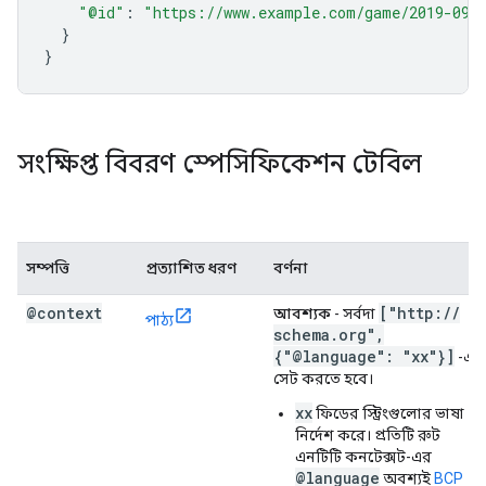
"@id"
:
"https://www.example.com/game/2019-09-
}
}
সংক্ষিপ্ত বিবরণ স্পেসিফিকেশন টেবিল
সম্পত্তি
প্রত্যাশিত ধরণ
বর্ণনা
@context
["http:
/
/
আবশ্যক
- সর্বদা
পাঠ্য
schema
.
org"
,
{"@language": "xx"}]
-এ
সেট করতে হবে।
xx
ফিডের স্ট্রিংগুলোর ভাষা
নির্দেশ করে। প্রতিটি রুট
এনটিটি কনটেক্সট-এর
@language
অবশ্যই
BCP