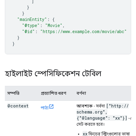
]
}
}
"mainEntity"
:
{
"@type"
:
"Movie"
,
"@id"
:
"https://www.example.com/movie/abc"
}
}
হাইলাইট স্পেসিফিকেশন টেবিল
সম্পত্তি
প্রত্যাশিত ধরণ
বর্ণনা
@context
["http:
/
/
আবশ্যক
- সর্বদা
পাঠ্য
schema
.
org"
,
{"@language": "xx"}]
-এ
সেট করতে হবে।
xx
ফিডের স্ট্রিংগুলোর ভাষা