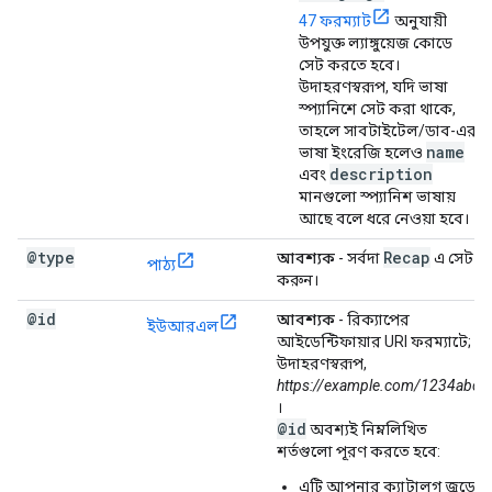
47 ফরম্যাট
অনুযায়ী
উপযুক্ত ল্যাঙ্গুয়েজ কোডে
সেট করতে হবে।
উদাহরণস্বরূপ, যদি ভাষা
স্প্যানিশে সেট করা থাকে,
তাহলে সাবটাইটেল/ডাব-এর
name
ভাষা ইংরেজি হলেও
description
এবং
মানগুলো স্প্যানিশ ভাষায়
আছে বলে ধরে নেওয়া হবে।
@type
Recap
আবশ্যক
- সর্বদা
এ সেট
পাঠ্য
করুন।
@id
আবশ্যক
- রিক্যাপের
ইউআরএল
আইডেন্টিফায়ার URI ফরম্যাটে;
উদাহরণস্বরূপ,
https://example.com/1234abc
।
@id
অবশ্যই নিম্নলিখিত
শর্তগুলো পূরণ করতে হবে:
এটি আপনার ক্যাটালগ জুড়ে