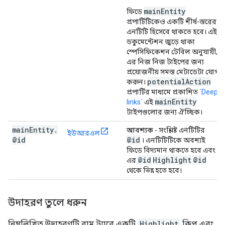
main
Entity
ফিডে
প্রপার্টিটিকেও একটি শীর্ষ-স্তরের
এনটিটি হিসেবে থাকতে হবে। এই
ডকুমেন্টেশন জুড়ে থাকা
স্পেসিফিকেশন টেবিল অনুযায়ী,
এর নিজ নিজ টাইপের জন্য
প্রয়োজনীয় সমস্ত মেটাডেটা যোগ
potential
Action
করুন।
প্রপার্টির মাধ্যমে প্রকাশিত
`Deep
main
Entity
links`
এই
টাইপগুলোর জন্য ঐচ্ছিক।
main
Entity
.
আবশ্যক
- সংশ্লিষ্ট এনটিটির
ইউআরএল
@id
@id
। এনটিটিটিকে অবশ্যই
ফিডে বিদ্যমান থাকতে হবে এবং
@id
Highlight
@id
এর
থেকে ভিন্ন হতে হবে।
উদাহরণ তুলে ধরুন
নিম্নলিখিত উদাহরণটি বাম ট্যাবে একটি
Highlight
ক্লিপ এবং