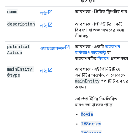
হতে হবে।
name
আবশ্যক
- প্রিভিউ ক্লিপটির নাম।
পাঠ্য
description
আবশ্যক
- প্রিভিউটির একটি
পাঠ্য
বিবরণ, যা ৩০০ অক্ষরের মধ্যে
সীমাবদ্ধ।
potential
আবশ্যক
- একটি
অ্যাকশন
ওয়াচঅ্যাকশন
Action
মার্কআপ অবজেক্ট
যা
অ্যাকশনটির
বিবরণ
প্রদান করে।
main
Entity
.
আবশ্যক
- এই প্রিভিউটি যে
পাঠ্য
@type
এনটিটির অন্তর্গত, তা বোঝাতে
main
Entity
প্রপার্টিটি ব্যবহার
করুন।
এই প্রপার্টিটির নিম্নলিখিত
মানগুলো থাকতে পারে:
Movie
TVSeries