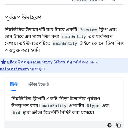
পূর্বরূপ উদাহরণ
নিম্নলিখিত উদাহরণটি বাম ট্যাবে একটি
Preview
ক্লিপ এবং
ডান ট্যাবে এর সাথে লিঙ্ক করা
mainEntity
এর মার্কআপ
দেখায়। এই উদাহরণটিতে
mainEntity
টাইপে কোনো ডিপ লিঙ্ক
অন্তর্ভুক্ত করা হয়নি।
দ্রষ্টব্য:
উপলব্ধ
mainEntity
টাইপগুলির তালিকার জন্য,
mainEntity@type
দেখুন।
প্রিভিউ
ক্রীড়া ইভেন্ট
নিম্নলিখিত ক্লিপটি একটি ক্রীড়া ইভেন্টের পূর্বরূপ
উপস্থাপন করে।
mainEntity
প্রপার্টির
@type
এবং
@id
দ্বারা ক্রীড়া ইভেন্টটি নির্দিষ্ট করা হয়েছে।