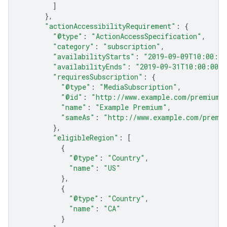
]
},
"actionAccessibilityRequirement"
:
{
"@type"
:
"ActionAccessSpecification"
,
"category"
:
"subscription"
,
"availabilityStarts"
:
"2019-09-09T10:00:00
"availabilityEnds"
:
"2019-09-31T10:00:00Z"
"requiresSubscription"
:
{
"@type"
:
"MediaSubscription"
,
"@id"
:
"http://www.example.com/premium_
"name"
:
"Example Premium"
,
"sameAs"
:
"http://www.example.com/premi
},
"eligibleRegion"
:
[
{
"@type"
:
"Country"
,
"name"
:
"US"
},
{
"@type"
:
"Country"
,
"name"
:
"CA"
}