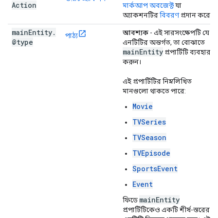
Action
মার্কআপ অবজেক্ট
যা
অ্যাকশনটির
বিবরণ
প্রদান করে।
main
Entity
.
আবশ্যক
- এই সারসংক্ষেপটি যে
পাঠ্য
@type
এনটিটির অন্তর্গত, তা বোঝাতে
main
Entity
প্রপার্টিটি ব্যবহার
করুন।
এই প্রপার্টিটির নিম্নলিখিত
মানগুলো থাকতে পারে:
Movie
TVSeries
TVSeason
TVEpisode
SportsEvent
Event
main
Entity
ফিডে
প্রপার্টিটিকেও একটি শীর্ষ-স্তরের