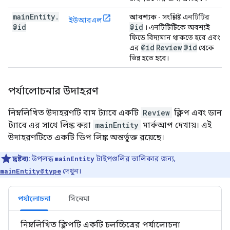
main
Entity
.
আবশ্যক
- সংশ্লিষ্ট এনটিটির
ইউআরএল
@id
@id
। এনটিটিটিকে অবশ্যই
ফিডে বিদ্যমান থাকতে হবে এবং
@id
Review
@id
এর
থেকে
ভিন্ন হতে হবে।
পর্যালোচনার উদাহরণ
নিম্নলিখিত উদাহরণটি বাম ট্যাবে একটি
Review
ক্লিপ এবং ডান
ট্যাবে এর সাথে লিঙ্ক করা
mainEntity
মার্কআপ দেখায়। এই
উদাহরণটিতে একটি ডিপ লিঙ্ক অন্তর্ভুক্ত রয়েছে।
দ্রষ্টব্য:
উপলব্ধ
mainEntity
টাইপগুলির তালিকার জন্য,
mainEntity@type
দেখুন।
পর্যালোচনা
সিনেমা
নিম্নলিখিত ক্লিপটি একটি চলচ্চিত্রের পর্যালোচনা