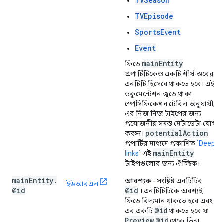
TVSeason
TVEpisode
SportsEvent
Event
main
Entity
ফিডে
প্রপার্টিটিকেও একটি শীর্ষ-স্তরের
এনটিটি হিসেবে থাকতে হবে। এই
ডকুমেন্টেশন জুড়ে থাকা
স্পেসিফিকেশন টেবিল অনুযায়ী,
এর নিজ নিজ টাইপের জন্য
প্রয়োজনীয় সমস্ত মেটাডেটা যোগ
potential
Action
করুন।
প্রপার্টির মাধ্যমে প্রকাশিত
`Deep
main
Entity
links`
এই
টাইপগুলোর জন্য ঐচ্ছিক।
main
Entity
.
আবশ্যক
- সংশ্লিষ্ট এনটিটির
ইউআরএল
@id
@id
। এনটিটিটিকে অবশ্যই
ফিডে বিদ্যমান থাকতে হবে এবং
@id
এর একটি
থাকতে হবে যা
Preview
@id
থেকে ভিন্ন।