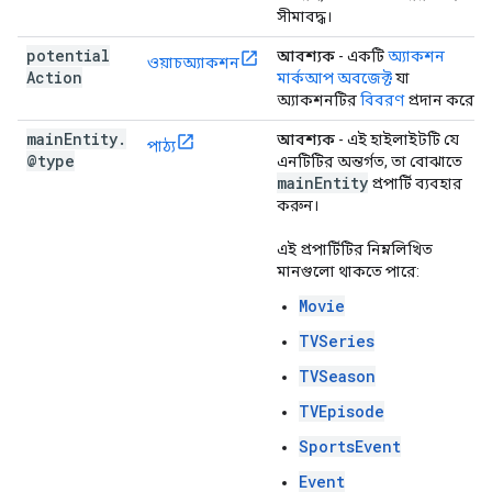
সীমাবদ্ধ।
potential
আবশ্যক
- একটি
অ্যাকশন
ওয়াচঅ্যাকশন
Action
মার্কআপ অবজেক্ট
যা
অ্যাকশনটির
বিবরণ
প্রদান করে।
main
Entity
.
আবশ্যক
- এই হাইলাইটটি যে
পাঠ্য
@type
এনটিটির অন্তর্গত, তা বোঝাতে
main
Entity
প্রপার্টি ব্যবহার
করুন।
এই প্রপার্টিটির নিম্নলিখিত
মানগুলো থাকতে পারে:
Movie
TVSeries
TVSeason
TVEpisode
SportsEvent
Event