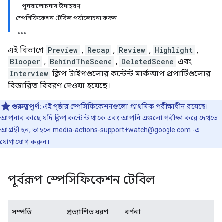
পুনরালোচনার উদাহরণ
স্পেসিফিকেশন টেবিল পর্যালোচনা করুন
এই বিভাগে
Preview
,
Recap
,
Review
,
Highlight
,
Blooper
,
BehindTheScene
,
DeletedScene
এবং
Interview
ক্লিপ টাইপগুলোর কন্টেন্ট মার্কআপ প্রপার্টিগুলোর
বিস্তারিত বিবরণ দেওয়া হয়েছে।
গুরুত্বপূর্ণ:
এই পৃষ্ঠার স্পেসিফিকেশনগুলো প্রাথমিক পরীক্ষাধীন রয়েছে।
আপনার কাছে যদি ক্লিপ কন্টেন্ট থাকে এবং আপনি এগুলো পরীক্ষা করে দেখতে
আগ্রহী হন, তাহলে
media-actions-support+watch@google.com
-এ
যোগাযোগ করুন।
পূর্বরূপ স্পেসিফিকেশন টেবিল
সম্পত্তি
প্রত্যাশিত ধরণ
বর্ণনা