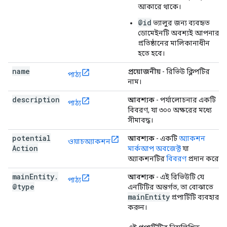
আকারে থাকে।
@id
ভ্যালুর জন্য ব্যবহৃত
ডোমেইনটি অবশ্যই আপনার
প্রতিষ্ঠানের মালিকানাধীন
হতে হবে।
name
প্রয়োজনীয়
- রিভিউ ক্লিপটির
পাঠ্য
নাম।
description
আবশ্যক
- পর্যালোচনার একটি
পাঠ্য
বিবরণ, যা ৩০০ অক্ষরের মধ্যে
সীমাবদ্ধ।
potential
আবশ্যক
- একটি
অ্যাকশন
ওয়াচঅ্যাকশন
Action
মার্কআপ অবজেক্ট
যা
অ্যাকশনটির
বিবরণ
প্রদান করে।
main
Entity
.
আবশ্যক
- এই রিভিউটি যে
পাঠ্য
@type
এনটিটির অন্তর্গত, তা বোঝাতে
main
Entity
প্রপার্টিটি ব্যবহার
করুন।