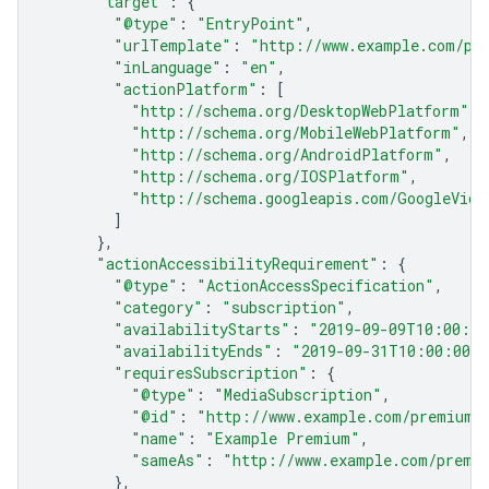
"target"
:
{
"@type"
:
"EntryPoint"
,
"urlTemplate"
:
"http://www.example.com/pr
"inLanguage"
:
"en"
,
"actionPlatform"
:
[
"http://schema.org/DesktopWebPlatform"
,
"http://schema.org/MobileWebPlatform"
,
"http://schema.org/AndroidPlatform"
,
"http://schema.org/IOSPlatform"
,
"http://schema.googleapis.com/GoogleVide
]
},
"actionAccessibilityRequirement"
:
{
"@type"
:
"ActionAccessSpecification"
,
"category"
:
"subscription"
,
"availabilityStarts"
:
"2019-09-09T10:00:00
"availabilityEnds"
:
"2019-09-31T10:00:00Z"
"requiresSubscription"
:
{
"@type"
:
"MediaSubscription"
,
"@id"
:
"http://www.example.com/premium_
"name"
:
"Example Premium"
,
"sameAs"
:
"http://www.example.com/premi
},