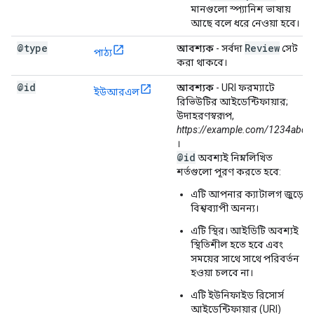
মানগুলো স্প্যানিশ ভাষায়
আছে বলে ধরে নেওয়া হবে।
@type
Review
আবশ্যক
- সর্বদা
সেট
পাঠ্য
করা থাকবে।
@id
আবশ্যক
- URI ফরম্যাটে
ইউআরএল
রিভিউটির আইডেন্টিফায়ার;
উদাহরণস্বরূপ,
https://example.com/1234abc
।
@id
অবশ্যই নিম্নলিখিত
শর্তগুলো পূরণ করতে হবে:
এটি আপনার ক্যাটালগ জুড়ে
বিশ্বব্যাপী অনন্য।
এটি স্থির। আইডিটি অবশ্যই
স্থিতিশীল হতে হবে এবং
সময়ের সাথে সাথে পরিবর্তন
হওয়া চলবে না।
এটি ইউনিফাইড রিসোর্স
আইডেন্টিফায়ার (URI)