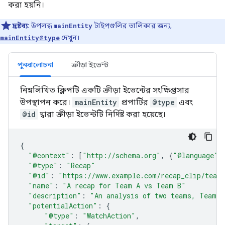
করা হয়নি।
দ্রষ্টব্য:
উপলব্ধ
mainEntity
টাইপগুলির তালিকার জন্য,
mainEntity@type
দেখুন।
পুনরালোচনা
ক্রীড়া ইভেন্ট
নিম্নলিখিত ক্লিপটি একটি ক্রীড়া ইভেন্টের সংক্ষিপ্তসার
উপস্থাপন করে।
mainEntity
প্রপার্টির
@type
এবং
@id
দ্বারা ক্রীড়া ইভেন্টটি নির্দিষ্ট করা হয়েছে।
{
"@context"
:
[
"http://schema.org"
,
{
"@language"
:
"@type"
:
"Recap"
"@id"
:
"https://www.example.com/recap_clip/team
"name"
:
"A recap for Team A vs Team B"
"description"
:
"An analysis of two teams, Team A
"potentialAction"
:
{
"@type"
:
"WatchAction"
,