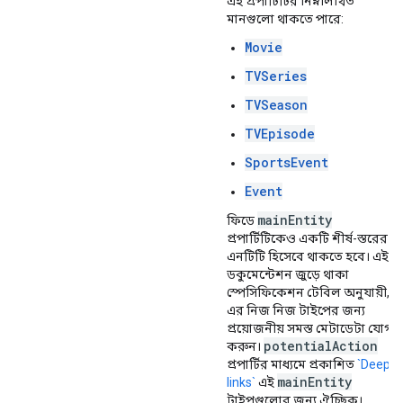
এই প্রপার্টিটির নিম্নলিখিত
মানগুলো থাকতে পারে:
Movie
TVSeries
TVSeason
TVEpisode
SportsEvent
Event
main
Entity
ফিডে
প্রপার্টিটিকেও একটি শীর্ষ-স্তরের
এনটিটি হিসেবে থাকতে হবে। এই
ডকুমেন্টেশন জুড়ে থাকা
স্পেসিফিকেশন টেবিল অনুযায়ী,
এর নিজ নিজ টাইপের জন্য
প্রয়োজনীয় সমস্ত মেটাডেটা যোগ
potential
Action
করুন।
প্রপার্টির মাধ্যমে প্রকাশিত
`Deep
main
Entity
links`
এই
টাইপগুলোর জন্য ঐচ্ছিক।