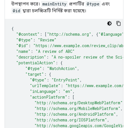
উপস্থাপন করে।
mainEntity
প্রপার্টির
@type
এবং
@id
দ্বারা চলচ্চিত্রটি নির্দিষ্ট করা হয়েছে।
{
"@context"
:
[
"http://schema.org"
,
{
"@language"
:
"@type"
:
"Review"
"@id"
:
"https://www.example.com/review_clip/abc
"name"
:
"A review of ABC"
"description"
:
"A no-spoiler review of the Sci-F
"potentialAction"
:
{
"@type"
:
"WatchAction"
,
"target"
:
{
"@type"
:
"EntryPoint"
,
"urlTemplate"
:
"https://www.example.com/r
"inLanguage"
:
"en"
,
"actionPlatform"
:
[
"http://schema.org/DesktopWebPlatform"
,
"http://schema.org/MobileWebPlatform"
,
"http://schema.org/AndroidPlatform"
,
"http://schema.org/IOSPlatform"
,
"http://schema.googleapis.com/GoogleVide