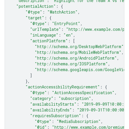
"description"
:
"Highlight for the Team A vs Tea
"potentialAction"
:
{
"@type"
:
"WatchAction"
,
"target"
:
{
"@type"
:
"EntryPoint"
,
"urlTemplate"
:
"http://www.example.com/pr
"inLanguage"
:
"en"
,
"actionPlatform"
:
[
"http://schema.org/DesktopWebPlatform"
,
"http://schema.org/MobileWebPlatform"
,
"http://schema.org/AndroidPlatform"
,
"http://schema.org/IOSPlatform"
,
"http://schema.googleapis.com/GoogleVide
]
},
"actionAccessibilityRequirement"
:
{
"@type"
:
"ActionAccessSpecification"
,
"category"
:
"subscription"
,
"availabilityStarts"
:
"2019-09-09T10:00:00
"availabilityEnds"
:
"2019-09-31T10:00:00Z"
"requiresSubscription"
:
{
"@type"
:
"MediaSubscription"
,
"@id"
:
"http://www.example.com/premium_