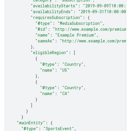
"availabilityStarts"
:
"2019-09-09T10:00:00
"availabilityEnds"
:
"2019-09-31T10:00:00Z"
"requiresSubscription"
:
{
"@type"
:
"MediaSubscription"
,
"@id"
:
"http://www.example.com/premium_
"name"
:
"Example Premium"
,
"sameAs"
:
"http://www.example.com/premi
},
"eligibleRegion"
:
[
{
"@type"
:
"Country"
,
"name"
:
"US"
},
{
"@type"
:
"Country"
,
"name"
:
"CA"
}
]
}
}
"mainEntity"
:
{
"@type"
:
"SportsEvent"
,