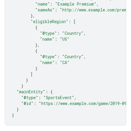
"name"
:
"Example Premium"
,
"sameAs"
:
"http://www.example.com/premi
},
"eligibleRegion"
:
[
{
"@type"
:
"Country"
,
"name"
:
"US"
},
{
"@type"
:
"Country"
,
"name"
:
"CA"
}
]
}
}
"mainEntity"
:
{
"@type"
:
"SportsEvent"
,
"@id"
:
"https://www.example.com/game/2019-09-
}
}