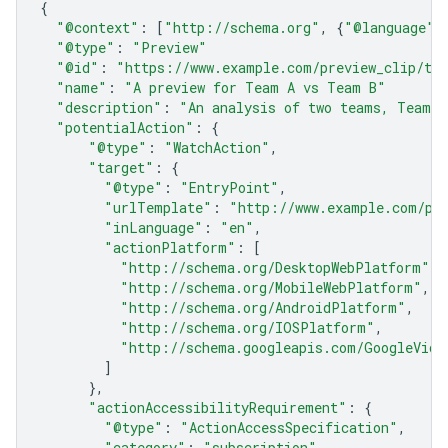
{
"@context"
:
[
"http://schema.org"
,
{
"@language"
:
"@type"
:
"Preview"
"@id"
:
"https://www.example.com/preview_clip/te
"name"
:
"A preview for Team A vs Team B"
"description"
:
"An analysis of two teams, Team A
"potentialAction"
:
{
"@type"
:
"WatchAction"
,
"target"
:
{
"@type"
:
"EntryPoint"
,
"urlTemplate"
:
"http://www.example.com/pr
"inLanguage"
:
"en"
,
"actionPlatform"
:
[
"http://schema.org/DesktopWebPlatform"
,
"http://schema.org/MobileWebPlatform"
,
"http://schema.org/AndroidPlatform"
,
"http://schema.org/IOSPlatform"
,
"http://schema.googleapis.com/GoogleVide
]
},
"actionAccessibilityRequirement"
:
{
"@type"
:
"ActionAccessSpecification"
,
"category"
:
"subscription"
,