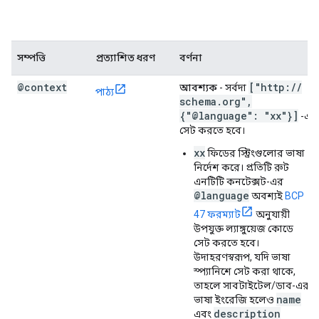
সম্পত্তি
প্রত্যাশিত ধরণ
বর্ণনা
@context
["http:
/
/
আবশ্যক
- সর্বদা
পাঠ্য
schema
.
org"
,
{"@language": "xx"}]
-এ
সেট করতে হবে।
xx
ফিডের স্ট্রিংগুলোর ভাষা
নির্দেশ করে। প্রতিটি রুট
এনটিটি কনটেক্সট-এর
@language
অবশ্যই
BCP
47 ফরম্যাট
অনুযায়ী
উপযুক্ত ল্যাঙ্গুয়েজ কোডে
সেট করতে হবে।
উদাহরণস্বরূপ, যদি ভাষা
স্প্যানিশে সেট করা থাকে,
তাহলে সাবটাইটেল/ডাব-এর
name
ভাষা ইংরেজি হলেও
description
এবং