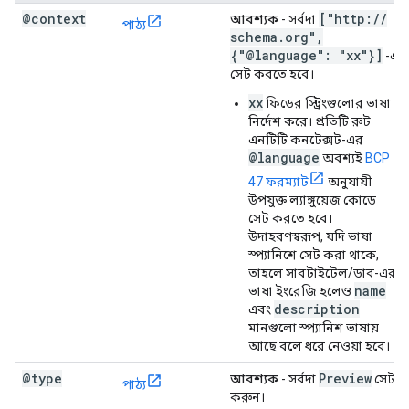
@context
["http:
/
/
আবশ্যক
- সর্বদা
পাঠ্য
schema
.
org"
,
{"@language": "xx"}]
-এ
সেট করতে হবে।
xx
ফিডের স্ট্রিংগুলোর ভাষা
নির্দেশ করে। প্রতিটি রুট
এনটিটি কনটেক্সট-এর
@language
অবশ্যই
BCP
47 ফরম্যাট
অনুযায়ী
উপযুক্ত ল্যাঙ্গুয়েজ কোডে
সেট করতে হবে।
উদাহরণস্বরূপ, যদি ভাষা
স্প্যানিশে সেট করা থাকে,
তাহলে সাবটাইটেল/ডাব-এর
name
ভাষা ইংরেজি হলেও
description
এবং
মানগুলো স্প্যানিশ ভাষায়
আছে বলে ধরে নেওয়া হবে।
@type
Preview
আবশ্যক
- সর্বদা
সেট
পাঠ্য
করুন।