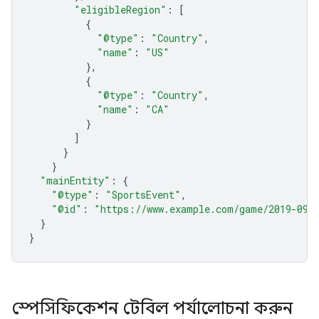
"eligibleRegion"
:
[
{
"@type"
:
"Country"
,
"name"
:
"US"
},
{
"@type"
:
"Country"
,
"name"
:
"CA"
}
]
}
}
"mainEntity"
:
{
"@type"
:
"SportsEvent"
,
"@id"
:
"https://www.example.com/game/2019-09-
}
}
স্পেসিফিকেশন টেবিল পর্যালোচনা করুন