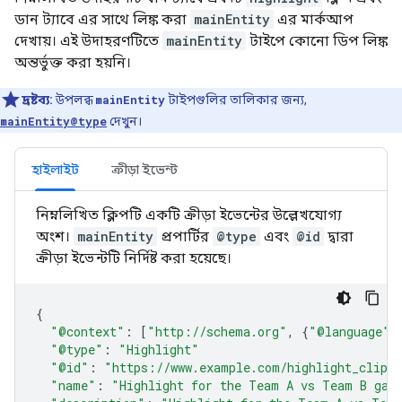
ডান ট্যাবে এর সাথে লিঙ্ক করা
mainEntity
এর মার্কআপ
দেখায়। এই উদাহরণটিতে
mainEntity
টাইপে কোনো ডিপ লিঙ্ক
অন্তর্ভুক্ত করা হয়নি।
দ্রষ্টব্য:
উপলব্ধ
mainEntity
টাইপগুলির তালিকার জন্য,
mainEntity@type
দেখুন।
হাইলাইট
ক্রীড়া ইভেন্ট
নিম্নলিখিত ক্লিপটি একটি ক্রীড়া ইভেন্টের উল্লেখযোগ্য
অংশ।
mainEntity
প্রপার্টির
@type
এবং
@id
দ্বারা
ক্রীড়া ইভেন্টটি নির্দিষ্ট করা হয়েছে।
{
"@context"
:
[
"http://schema.org"
,
{
"@language"
:
"@type"
:
"Highlight"
"@id"
:
"https://www.example.com/highlight_clip/
"name"
:
"Highlight for the Team A vs Team B gam