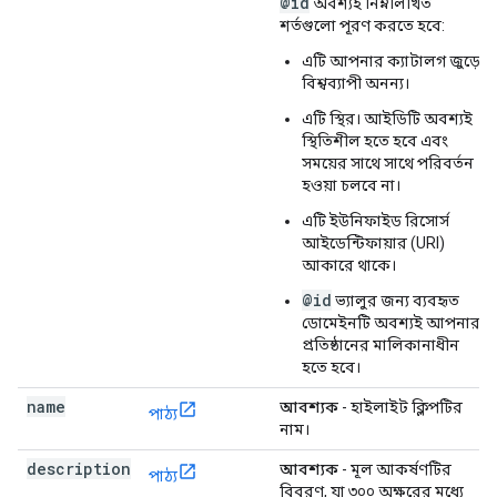
@id
অবশ্যই নিম্নলিখিত
শর্তগুলো পূরণ করতে হবে:
এটি আপনার ক্যাটালগ জুড়ে
বিশ্বব্যাপী অনন্য।
এটি স্থির। আইডিটি অবশ্যই
স্থিতিশীল হতে হবে এবং
সময়ের সাথে সাথে পরিবর্তন
হওয়া চলবে না।
এটি ইউনিফাইড রিসোর্স
আইডেন্টিফায়ার (URI)
আকারে থাকে।
@id
ভ্যালুর জন্য ব্যবহৃত
ডোমেইনটি অবশ্যই আপনার
প্রতিষ্ঠানের মালিকানাধীন
হতে হবে।
name
আবশ্যক
- হাইলাইট ক্লিপটির
পাঠ্য
নাম।
description
আবশ্যক
- মূল আকর্ষণটির
পাঠ্য
বিবরণ, যা ৩০০ অক্ষরের মধ্যে