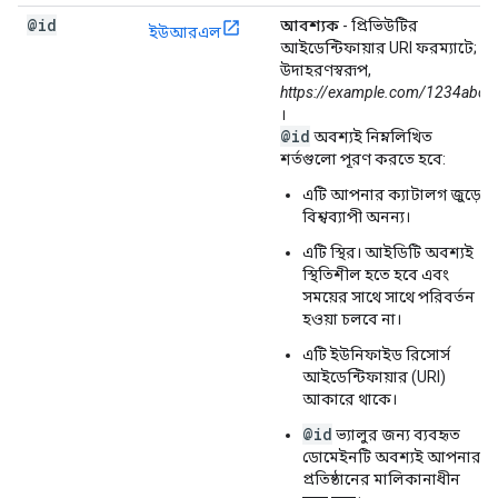
@id
আবশ্যক
- প্রিভিউটির
ইউআরএল
আইডেন্টিফায়ার URI ফরম্যাটে;
উদাহরণস্বরূপ,
https://example.com/1234abc
।
@id
অবশ্যই নিম্নলিখিত
শর্তগুলো পূরণ করতে হবে:
এটি আপনার ক্যাটালগ জুড়ে
বিশ্বব্যাপী অনন্য।
এটি স্থির। আইডিটি অবশ্যই
স্থিতিশীল হতে হবে এবং
সময়ের সাথে সাথে পরিবর্তন
হওয়া চলবে না।
এটি ইউনিফাইড রিসোর্স
আইডেন্টিফায়ার (URI)
আকারে থাকে।
@id
ভ্যালুর জন্য ব্যবহৃত
ডোমেইনটি অবশ্যই আপনার
প্রতিষ্ঠানের মালিকানাধীন