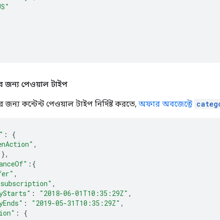
US"
 জন্য পেওয়াল টাইপ
জন্য কন্টেন্ট পেওয়াল টাইপ নির্দিষ্ট করতে,
অফার অবজেক্টে
categ
"
:
{
enAction"
,
},
anceOf"
:{
fer"
,
"subscription"
,
yStarts"
:
"2018-06-01T10:35:29Z"
,
yEnds"
:
"2019-05-31T10:35:29Z"
,
ion"
:
{