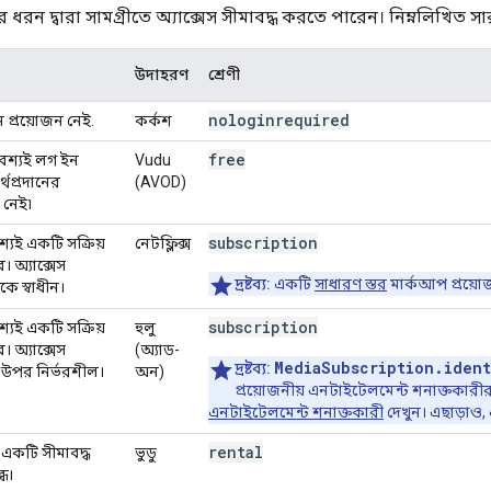
রন দ্বারা সামগ্রীতে অ্যাক্সেস সীমাবদ্ধ করতে পারেন। নিম্নলিখিত স
উদাহরণ
শ্রেণী
nologinrequired
 প্রয়োজন নেই.
কর্কশ
free
বশ্যই লগ ইন
Vudu
থপ্রদানের
(AVOD)
 নেই৷
subscription
্যই একটি সক্রিয়
নেটফ্লিক্স
। অ্যাক্সেস
দ্রষ্টব্য:
একটি
সাধারণ স্তর
মার্কআপ প্রয়ো
েকে স্বাধীন।
subscription
্যই একটি সক্রিয়
হুলু
। অ্যাক্সেস
(অ্যাড-
MediaSubscription.ident
দ্রষ্টব্য:
র উপর নির্ভরশীল।
অন)
প্রয়োজনীয় এনটাইটেলমেন্ট শনাক্তকারীর 
এনটাইটেলমেন্ট শনাক্তকারী
দেখুন। এছাড়াও
rental
 একটি সীমাবদ্ধ
ভুডু
ধ।