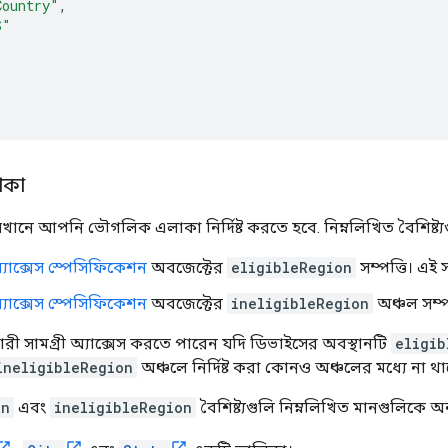
Country"
,
S"
াকা
যেখানে আপনি ভৌগলিক এলাকা নির্দিষ্ট করতে হবে. নিম্নলিখিত বৈশিষ্ট্
যাক্সেস স্পেসিফিকেশন
অবজেক্টের
eligibleRegion
সম্পত্তি। এই স
যাক্সেস স্পেসিফিকেশন
অবজেক্টের
ineligibleRegion
অঞ্চল সম্পত
ী সামগ্রী অ্যাক্সেস করতে পারেন যদি ডিভাইসের অবস্থানটি
eligib
ineligibleRegion
অঞ্চলে নির্দিষ্ট করা কোনও অঞ্চলের মধ্যে না থ
on
এবং
ineligibleRegion
বৈশিষ্ট্যগুলি নিম্নলিখিত মানগুলিকে অন