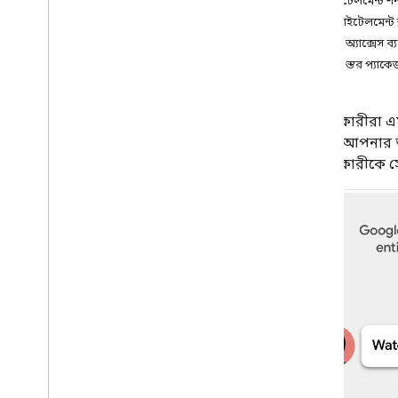
এনটাইটেলমেন্ট শন
একটি ফিড তৈরি করুন
এনটাইটেলমেন্ট 
ফিড হোস্ট
সাধারণ অ্যাক্সেস ব্য
ফিড জমা দিন
সাধারণ স্তর প্যাকে
ফিড নিরীক্ষণ
ব্যবহারকারীরা এম
টুলস
সামগ্রী। আপনার অ
গুণমান চেকলিস্ট
ব্যবহারকারীকে স
ডেটা ফিড বৈধকরণ টুল
JSON স্কিমা যাচাইকরণ