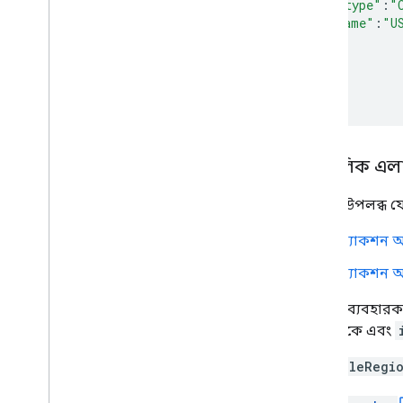
"@type"
:
"
"name"
:
"U
}
},
...
}
ভৌগলিক এল
কন্টেন্ট উপলব্ধ 
অ্যাকশন অ্
অ্যাকশন অ্
একজন ব্যবহারকার
মধ্যে থাকে এবং
eligibleRegi