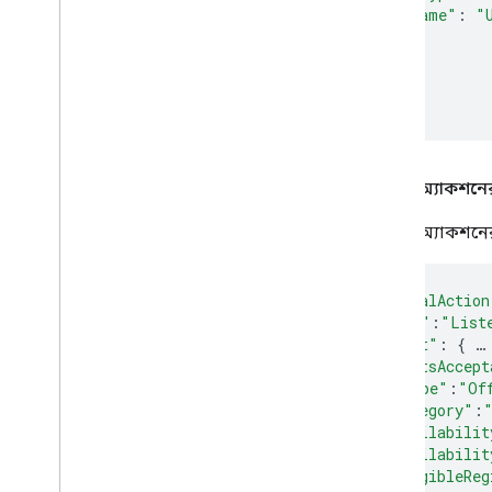
"name"
:
"
}
},
...
}
লিসেন অ্যাকশনের
লিসেন অ্যাকশনের 
"potentialAction
"@type"
:
"List
"target"
:
{
…
"expectsAccept
"@type"
:
"Of
"category"
:
"availabilit
"availabilit
"eligibleReg