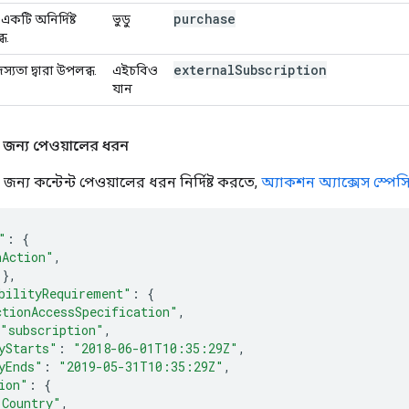
purchase
একটি অনির্দিষ্ট
ভুডু
ধ.
external
Subscription
স্যতা দ্বারা উপলব্ধ.
এইচবিও
যান
 জন্য পেওয়ালের ধরন
জন্য কন্টেন্ট পেওয়ালের ধরন নির্দিষ্ট করতে,
অ্যাকশন অ্যাক্সেস স্পে
"
:
{
hAction"
,
},
bilityRequirement"
:
{
ctionAccessSpecification"
,
"subscription"
,
yStarts"
:
"2018-06-01T10:35:29Z"
,
yEnds"
:
"2019-05-31T10:35:29Z"
,
ion"
:
{
"Country"
,