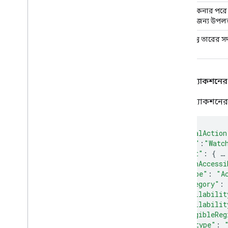
সামগ্রী কেনার পরে 
সময়ের জন্য উপলব্
বিষয়বস্তু তারের সদ
ওয়াচ অ্যাকশনের
ওয়াচ অ্যাকশনের 
"potentialAction
"@type"
:
"Watc
"target"
:
{
…
"actionAccessi
"@type"
:
"A
"category"
:
"availabilit
"availabilit
"eligibleReg
"@type"
: