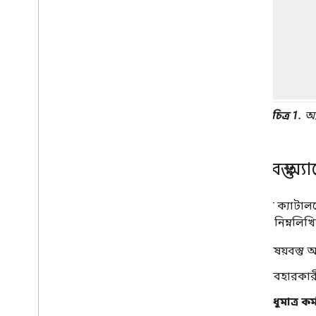
চিত্র 1.
অ্য
বিষয়বস্তু অ
আপনার ক্যাটালগে
করবেন, নিম্নলিখি
বিষয়বস্তু
ব্যবহারকার
শুধুমাত্র কর