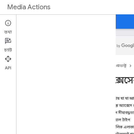
Media Actions
নির্দেশিকা
রেফারেন্স
নতুন কি
তথ্য
চ্যাট
শুরু করুন
হোম
প্রোডাক্ট
ওভারভিউ
API
অ্যাক্সেসে
ধারণা
অ্যাক্সেসের প্রয়োজনীয়তা
লাইভ টিভি চ্যানেল
এই পৃষ্ঠায় যা যা 
লাইভ টিভি ইভেন্ট
বিষয়বস্তু অ্যাক্সে
খেলাধুলা
অ্যাক্সেস সীমাবদ্ধ
পেওয়াল টাইপ
বিকাশ করুন
ভৌগলিক এলাক
তথ্য সংগ্রহ