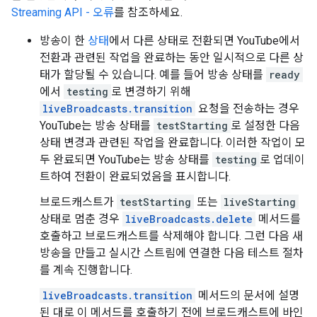
Streaming API - 오류
를 참조하세요.
방송이 한
상태
에서 다른 상태로 전환되면 YouTube에서
전환과 관련된 작업을 완료하는 동안 일시적으로 다른 상
태가 할당될 수 있습니다. 예를 들어 방송 상태를
ready
에서
testing
로 변경하기 위해
liveBroadcasts.transition
요청을 전송하는 경우
YouTube는 방송 상태를
testStarting
로 설정한 다음
상태 변경과 관련된 작업을 완료합니다. 이러한 작업이 모
두 완료되면 YouTube는 방송 상태를
testing
로 업데이
트하여 전환이 완료되었음을 표시합니다.
브로드캐스트가
testStarting
또는
liveStarting
상태로 멈춘 경우
liveBroadcasts.delete
메서드를
호출하고 브로드캐스트를 삭제해야 합니다. 그런 다음 새
방송을 만들고 실시간 스트림에 연결한 다음 테스트 절차
를 계속 진행합니다.
liveBroadcasts.transition
메서드의 문서에 설명
된 대로 이 메서드를 호출하기 전에 브로드캐스트에 바인