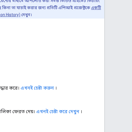
়েন্টের মাধ্যমে আপলোড করা সমস্ত ভিডিও প্রাইভেট ভিউয়িং
ে কিনা তা যাচাই করার জন্য প্রতিটি এপিআই প্রজেক্টকে
একটি
ion History)
দেখুন।
দ্ধার করে।
এখনই চেষ্টা করুন
।
ালিকা ফেরত দেয়।
এখনই চেষ্টা করে দেখুন
।