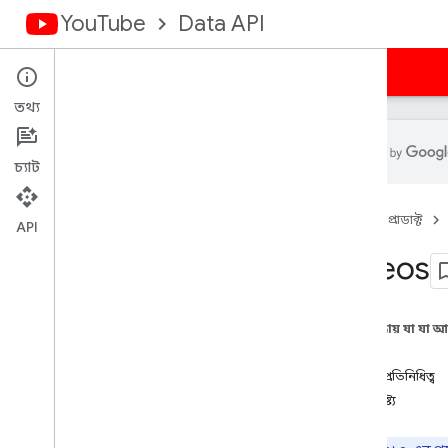
YouTube
Data API
হোম
নির্দেশিকা
রেফারেন্স
নমুনা
সমর্থন
তথ্য
চ্যাট
ওভারভিউ
হোম
প্রোডাক্ট
কার্যক্রম
API
ক্যাপশন
Videos
চ্যানেল ব্যানার
চ্যানেল
চ্যানেল বিভাগ
এই পৃষ্ঠায় যা যা 
মন্তব্য
পদ্ধতি
মন্তব্য থ্রেড
সম্পদ প্রতিনিধিত্ব
i18n ভাষা
বৈশিষ্ট্য
i18n অঞ্চল
সদস্যরা