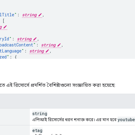
lTitle
"
:
string
,
[
g
ryId
"
:
string
,
oadcastContent
"
:
string
,
tLanguage
"
:
string
,
zed
"
:
e
"
:
string
,
ription
"
:
string
tAudioLanguage
"
:
string
ে এই রিসোর্সে প্রদর্শিত বৈশিষ্ট্যগুলো সংজ্ঞায়িত করা হয়েছে:
etails
"
:
on
"
:
string
,
ion
"
:
string
,
tion
"
:
string
,
string
n
"
:
string
,
youtub
এপিআই রিসোর্সের ধরন শনাক্ত করে। এর মান হবে
edContent
"
:
boolean
,
Restriction
"
:
etag