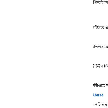
batch
Get
Stats
এপিআই অনু
জলছাপ
।
স্ট্যান্ডার্ড কোয়েরি প্যারামিটার
insert
You
Tube ডেটা API ত্রুটি৷
ইউটিউবে এ
update
ভিডিওর ম
delete
ইউটিউব ভি
rate
ভিডিওতে ল
reportAbuse
আপত্তিকর 