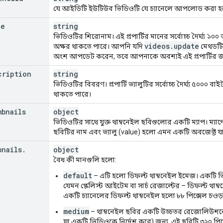
ating
"
:
string
,
যে আইডিটি ইউটিউব ভিডিওটি যে চ্যানেলে আপলোড করা হয়েছে
ating
"
:
string
,
le
Rating
"
:
string
string
,
lmRating
"
:
string
,
ভিডিওটির শিরোনাম। এই প্রপার্টির মানের সর্বোচ্চ দৈর্ঘ্য ১০
qRating
"
:
string
,
videos
.
update
অক্ষর থাকতে পারে। আপনি যদি
মেথডট
qRatingReasons
"
:
[,
অংশ আপডেট করেন, তবে আপনাকে অবশ্যই এই প্রপার্টির জ
ing
ription
string
ভিডিওটির বিবরণ। প্রপার্টি ভ্যালুটির সর্বোচ্চ দৈর্ঘ্য ৫০০০ ব
ctRating
"
:
string
,
থাকতে পারে।
lmRating
"
:
string
,
lmRating
"
:
string
,
bnails
object
nRating
"
:
string
,
ভিডিওটির সাথে যুক্ত থাম্বনেইল ছবিগুলোর একটি ম্যাপ। ম্যাপে
Rating
"
:
string
,
ছবিটির নাম এবং ভ্যালু (value) হলো এমন একটি অবজেক্ট যা থ
ating
"
:
string
,
Rating
"
:
string
,
bnails
.
object
ating
"
:
string
,
বৈধ কী মানগুলি হলো:
atingReasons
"
:
[,
ing
default
– এটি হলো ডিফল্ট থাম্বনেইল ইমেজ। একটি ভ
যেমন প্লেলিস্ট আইটেম বা সার্চ রেজাল্টের – ডিফল্ট থাম্
ating
"
:
string
,
একটি চ্যানেলের ডিফল্ট থাম্বনেইল হলো ৮৮ পিক্সেল চওড়া
lmRating
"
:
string
,
medium
– থাম্বনেইল ছবির একটি উচ্চতর রেজোলিউশনে
Rating
"
:
string
,
যা একটি ভিডিওকে নির্দেশ করে) জন্য, এই ছবিটি ৩২০ পিক্