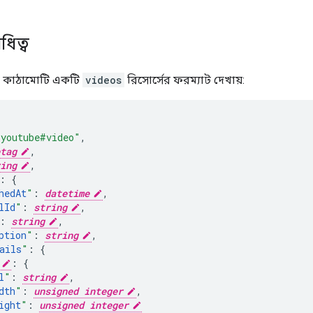
ধিত্ব
N কাঠামোটি একটি
videos
রিসোর্সের ফরম্যাট দেখায়:
"youtube#video"
,
tag
,
ing
,
:
hedAt
"
:
datetime
,
lId
"
:
string
,
:
string
,
ption
"
:
string
,
ails
"
:
:
l
"
:
string
,
dth
"
:
unsigned integer
,
ight
"
:
unsigned integer