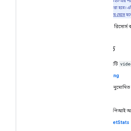
২৮ জুলাই ২০২০-এর পর
সদস্যপদ স্তর
মোডে সীমাবদ্ধ করা হবে। এই
প্লেলিস্ট ইমেজ
অডিটের মধ্য দিয়ে যেতে
হবে
প্লেলিস্ট আইটেম
video
রিসোর্স
প্লেলিস্ট
অনুসন্ধান করুন
সদস্যতা
পদ্ধতি
থাম্বনেল
ভিডিও অপব্যবহারের প্রতিবেদনের কারণ
ভিডিও বিভাগ
এপিআইটি
vide
ভিডিও
,
ভিডিও
,
ভিডিও
,
ভিডিও
getRating
এক নজরে
তালিকা
অনুমোদিত ব
সন্নিবেশ
হালনাগাদ
list
হার
এপিআই অনু
রেটিং পান
অপব্যবহার রিপোর্ট করুন
batchGetStats
মুছে ফেলা