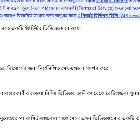
ে তৈরি হওয়া যাচাইবিহীন এপিআই প্রজেক্টগুলো থেকে
videos.insert
এন্ডপয
 সীমাবদ্ধতা তুলে নিতে,
পরিষেবার শর্তাবলী (Terms of Service)
মেনে চলা হচ্ছ
। আরও বিস্তারিত তথ্যের জন্য অনুগ্রহ করে
এপিআই রিভিশন হিস্ট্রি (API Revis
 বলতে একটি ইউটিউব ভিডিওকে বোঝায়।
os
রিসোর্সের জন্য নিম্নলিখিত মেথডগুলো সমর্থন করে:
্যবহারকারীর দেওয়া নির্দিষ্ট ভিডিওর তালিকা থেকে রেটিংগুলো পুনরু
রোধের প্যারামিটারগুলোর সাথে মেলে এমন ভিডিওগুলোর একটি ত