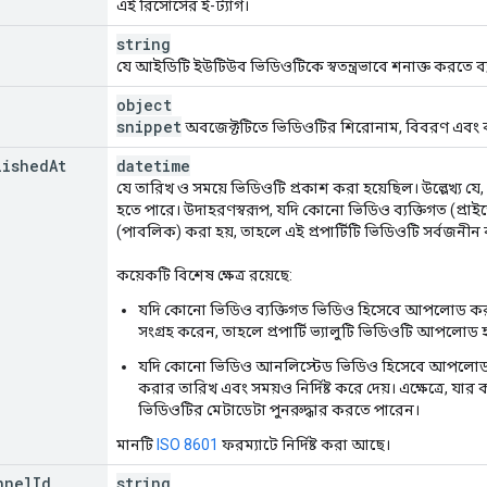
wed
"
:
[
এই রিসোর্সের ই-ট্যাগ।
ing
string
ked
"
:
[
যে আইডিটি ইউটিউব ভিডিওটিকে স্বতন্ত্রভাবে শনাক্ত করতে ব
ing
object
snippet
অবজেক্টটিতে ভিডিওটির শিরোনাম, বিবরণ এবং ক
tRating
"
:
ished
At
datetime
ating
"
:
string
,
যে তারিখ ও সময়ে ভিডিওটি প্রকাশ করা হয়েছিল। উল্লেখ্য 
mRating
"
:
string
,
হতে পারে। উদাহরণস্বরূপ, যদি কোনো ভিডিও ব্যক্তিগত (প্র
elRating
"
:
string
,
(পাবলিক) করা হয়, তাহলে এই প্রপার্টিটি ভিডিওটি সর্বজনীন
Rating
"
:
string
,
Rating
"
:
string
,
কয়েকটি বিশেষ ক্ষেত্র রয়েছে:
kRating
"
:
string
,
Rating
"
:
string
,
যদি কোনো ভিডিও ব্যক্তিগত ভিডিও হিসেবে আপলোড করা
frRating
"
:
string
,
সংগ্রহ করেন, তাহলে প্রপার্টি ভ্যালুটি ভিডিওটি আপলোড হও
Rating
"
:
string
,
যদি কোনো ভিডিও আনলিস্টেড ভিডিও হিসেবে আপলোড করা
ating
"
:
string
,
করার তারিখ এবং সময়ও নির্দিষ্ট করে দেয়। এক্ষেত্রে,
ating
"
:
string
,
ভিডিওটির মেটাডেটা পুনরুদ্ধার করতে পারেন।
lmRating
"
:
string
,
sRating
"
:
string
,
মানটি
ISO 8601
ফরম্যাটে নির্দিষ্ট করা আছে।
Rating
"
:
string
,
ating
"
:
string
,
nnel
Id
string