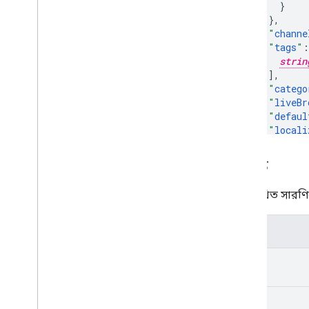
}
,
"
channe
"
tags
"
:
strin
],
"
catego
"
liveBr
"
defaul
"
locali
"
titl
"
desc
বৈশিষ্ট্য
}
,
"
defaul
নিম্নলিখিত সারণিত
}
,
"
contentD
"
durati
বৈশিষ্ট্য
"
dimens
"
defini
kind
"
captio
"
licens
"
region
etag