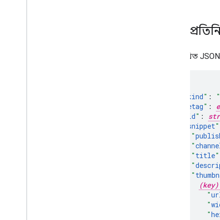
সম্পদ প্রতিনি
নিম্নলিখিত JSO
"
kind
"
:
"
etag
"
:
e
"
id
"
:
str
"
snippet
"
"
publis
"
channe
"
title
"
"
descri
"
thumbn
(key)
"
ur
"
wi
"
he