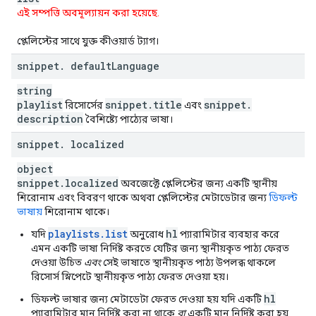
এই সম্পত্তি অবমূল্যায়ন করা হয়েছে.
প্লেলিস্টের সাথে যুক্ত কীওয়ার্ড ট্যাগ।
snippet
.
default
Language
string
playlist
snippet
.
title
snippet
.
রিসোর্সের
এবং
description
বৈশিষ্ট্যে পাঠ্যের ভাষা।
snippet
.
localized
object
snippet
.
localized
অবজেক্টে প্লেলিস্টের জন্য একটি স্থানীয়
শিরোনাম এবং বিবরণ থাকে অথবা প্লেলিস্টের মেটাডেটার জন্য
ডিফল্ট
ভাষায়
শিরোনাম থাকে।
playlists.list
hl
যদি
অনুরোধ
প্যারামিটার ব্যবহার করে
এমন একটি ভাষা নির্দিষ্ট করতে যেটির জন্য স্থানীয়কৃত পাঠ্য ফেরত
দেওয়া উচিত
এবং
সেই ভাষাতে স্থানীয়কৃত পাঠ্য উপলব্ধ থাকলে
রিসোর্স স্নিপেটে স্থানীয়কৃত পাঠ্য ফেরত দেওয়া হয়।
hl
ডিফল্ট ভাষার জন্য মেটাডেটা ফেরত দেওয়া হয় যদি একটি
প্যারামিটার মান নির্দিষ্ট করা না থাকে
বা
একটি মান নির্দিষ্ট করা হয়