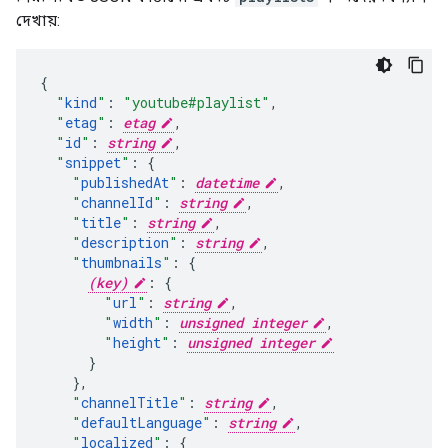
দেখায়:
"
kind
"
:
"youtube#playlist"
,
"
etag
"
:
etag
,
"
id
"
:
string
,
"
snippet
"
:
"
publishedAt
"
:
datetime
,
"
channelId
"
:
string
,
"
title
"
:
string
,
"
description
"
:
string
,
"
thumbnails
"
:
(key)
:
"
url
"
:
string
,
"
width
"
:
unsigned integer
,
"
height
"
:
unsigned integer
}
,
"
channelTitle
"
:
string
,
"
defaultLanguage
"
:
string
,
"
localized
"
: