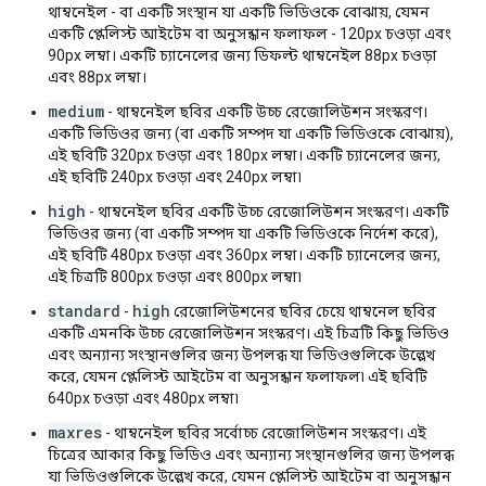
থাম্বনেইল - বা একটি সংস্থান যা একটি ভিডিওকে বোঝায়, যেমন
একটি প্লেলিস্ট আইটেম বা অনুসন্ধান ফলাফল - 120px চওড়া এবং
90px লম্বা। একটি চ্যানেলের জন্য ডিফল্ট থাম্বনেইল 88px চওড়া
এবং 88px লম্বা।
medium
- থাম্বনেইল ছবির একটি উচ্চ রেজোলিউশন সংস্করণ।
একটি ভিডিওর জন্য (বা একটি সম্পদ যা একটি ভিডিওকে বোঝায়),
এই ছবিটি 320px চওড়া এবং 180px লম্বা। একটি চ্যানেলের জন্য,
এই ছবিটি 240px চওড়া এবং 240px লম্বা৷
high
- থাম্বনেইল ছবির একটি উচ্চ রেজোলিউশন সংস্করণ। একটি
ভিডিওর জন্য (বা একটি সম্পদ যা একটি ভিডিওকে নির্দেশ করে),
এই ছবিটি 480px চওড়া এবং 360px লম্বা। একটি চ্যানেলের জন্য,
এই চিত্রটি 800px চওড়া এবং 800px লম্বা৷
standard
high
-
রেজোলিউশনের ছবির চেয়ে থাম্বনেল ছবির
একটি এমনকি উচ্চ রেজোলিউশন সংস্করণ। এই চিত্রটি কিছু ভিডিও
এবং অন্যান্য সংস্থানগুলির জন্য উপলব্ধ যা ভিডিওগুলিকে উল্লেখ
করে, যেমন প্লেলিস্ট আইটেম বা অনুসন্ধান ফলাফল৷ এই ছবিটি
640px চওড়া এবং 480px লম্বা৷
maxres
- থাম্বনেইল ছবির সর্বোচ্চ রেজোলিউশন সংস্করণ। এই
চিত্রের আকার কিছু ভিডিও এবং অন্যান্য সংস্থানগুলির জন্য উপলব্ধ
যা ভিডিওগুলিকে উল্লেখ করে, যেমন প্লেলিস্ট আইটেম বা অনুসন্ধান