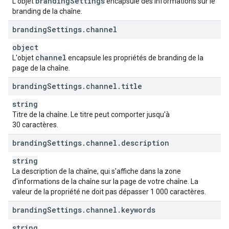
branding
Settings
L'objet
encapsule des informations sur le
branding de la chaîne.
branding
Settings
.
channel
object
channel
L'objet
encapsule les propriétés de branding de la
page de la chaîne.
branding
Settings
.
channel
.
title
string
Titre de la chaîne. Le titre peut comporter jusqu'à
30 caractères.
branding
Settings
.
channel
.
description
string
La description de la chaîne, qui s'affiche dans la zone
d'informations de la chaîne sur la page de votre chaîne. La
valeur de la propriété ne doit pas dépasser 1 000 caractères.
branding
Settings
.
channel
.
keywords
string