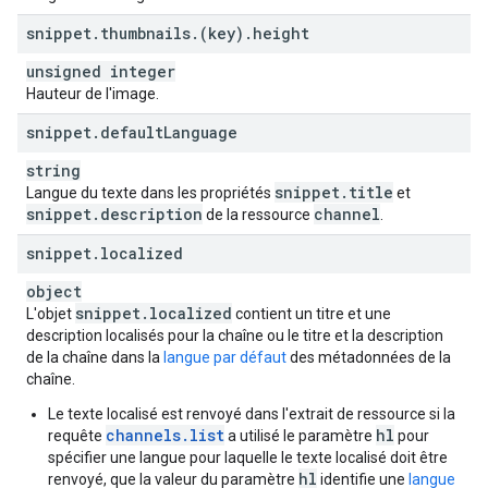
snippet
.
thumbnails
.
(key)
.
height
unsigned integer
Hauteur de l'image.
snippet
.
default
Language
string
snippet
.
title
Langue du texte dans les propriétés
et
snippet
.
description
channel
de la ressource
.
snippet
.
localized
object
snippet
.
localized
L'objet
contient un titre et une
description localisés pour la chaîne ou le titre et la description
de la chaîne dans la
langue par défaut
des métadonnées de la
chaîne.
Le texte localisé est renvoyé dans l'extrait de ressource si la
channels.list
hl
requête
a utilisé le paramètre
pour
spécifier une langue pour laquelle le texte localisé doit être
hl
renvoyé, que la valeur du paramètre
identifie une
langue