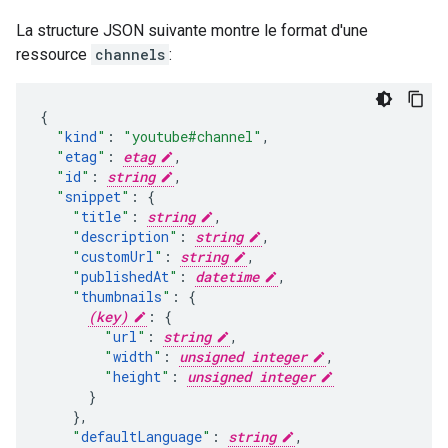
La structure JSON suivante montre le format d'une
ressource
channels
:
"
kind
"
:
"youtube#channel"
,
"
etag
"
:
etag
,
"
id
"
:
string
,
"
snippet
"
:
"
title
"
:
string
,
"
description
"
:
string
,
"
customUrl
"
:
string
,
"
publishedAt
"
:
datetime
,
"
thumbnails
"
:
(key)
:
"
url
"
:
string
,
"
width
"
:
unsigned integer
,
"
height
"
:
unsigned integer
}
,
"
defaultLanguage
"
:
string
,