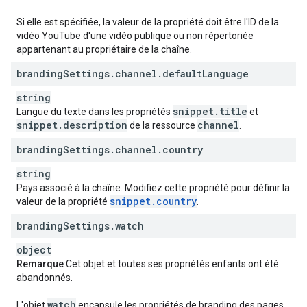
Si elle est spécifiée, la valeur de la propriété doit être l'ID de la
vidéo YouTube d'une vidéo publique ou non répertoriée
appartenant au propriétaire de la chaîne.
branding
Settings
.
channel
.
default
Language
string
snippet
.
title
Langue du texte dans les propriétés
et
snippet
.
description
channel
de la ressource
.
branding
Settings
.
channel
.
country
string
Pays associé à la chaîne. Modifiez cette propriété pour définir la
snippet
.
country
valeur de la propriété
.
branding
Settings
.
watch
object
Remarque
:Cet objet et toutes ses propriétés enfants ont été
abandonnés.
watch
L'objet
encapsule les propriétés de branding des pages