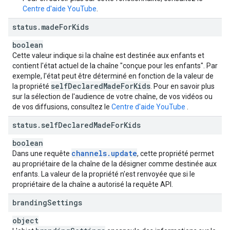
Centre d'aide YouTube
.
status
.
made
For
Kids
boolean
Cette valeur indique si la chaîne est destinée aux enfants et
contient l'état actuel de la chaîne "conçue pour les enfants". Par
exemple, l'état peut être déterminé en fonction de la valeur de
self
Declared
Made
For
Kids
la propriété
. Pour en savoir plus
sur la sélection de l'audience de votre chaîne, de vos vidéos ou
de vos diffusions, consultez le
Centre d'aide YouTube
.
status
.
self
Declared
Made
For
Kids
boolean
channels
.
update
Dans une requête
, cette propriété permet
au propriétaire de la chaîne de la désigner comme destinée aux
enfants. La valeur de la propriété n'est renvoyée que si le
propriétaire de la chaîne a autorisé la requête API.
branding
Settings
object