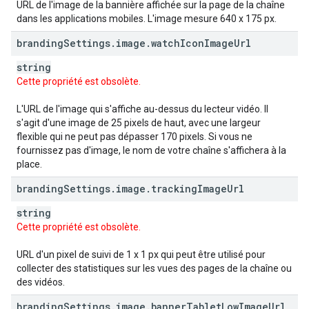
URL de l'image de la bannière affichée sur la page de la chaîne
dans les applications mobiles. L'image mesure 640 x 175 px.
branding
Settings
.
image
.
watch
Icon
Image
Url
string
Cette propriété est obsolète.
L'URL de l'image qui s'affiche au-dessus du lecteur vidéo. Il
s'agit d'une image de 25 pixels de haut, avec une largeur
flexible qui ne peut pas dépasser 170 pixels. Si vous ne
fournissez pas d'image, le nom de votre chaîne s'affichera à la
place.
branding
Settings
.
image
.
tracking
Image
Url
string
Cette propriété est obsolète.
URL d'un pixel de suivi de 1 x 1 px qui peut être utilisé pour
collecter des statistiques sur les vues des pages de la chaîne ou
des vidéos.
branding
Settings
.
image
.
banner
Tablet
Low
Image
Url