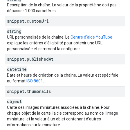
"
textColor
"
:
string
,
Description de la chaîne. La valeur de la propriété ne doit pas
"
backgroundColor
"
:
string
,
dépasser 1 000 caractères.
"
featuredPlaylistId
"
:
string
snippet
.
custom
Url
}
,
string
"
auditDetails
"
:
URL personnalisée de la chaîne. Le
Centre d'aide YouTube
"
overallGoodStanding
"
:
boolean
,
explique les critères d'éligibilité pour obtenir une URL
"
communityGuidelinesGoodStanding
"
:
boolean
,
personnalisée et comment la configurer.
"
copyrightStrikesGoodStanding
"
:
boolean
,
"
contentIdClaimsGoodStanding
"
:
boolean
snippet
.
published
At
}
,
"
contentOwnerDetails
"
:
datetime
"
contentOwner
"
:
string
,
Date et heure de création de la chaîne. La valeur est spécifiée
"
timeLinked
"
:
datetime
au format
ISO 8601
.
}
,
"
localizations
"
:
snippet
.
thumbnails
(key)
:
object
"
title
"
:
string
,
Carte des images miniatures associées à la chaîne. Pour
"
description
"
:
string
chaque objet de la carte, la clé correspond au nom de l'image
miniature, et la valeur à un objet contenant d'autres
}

informations sur la miniature.
}