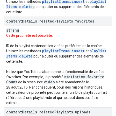
playlist
Items
.
insert
playlist
Utilisez les méthodes
et
Items
.
delete
pour ajouter ou supprimer des éléments de
cette liste.
content
Details
.
related
Playlists
.
favorites
string
Cette propriété est obsolète.
ID de la playlist contenant les vidéos préférées de la chaîne.
playlist
Items
.
insert
playlist
Utilisez les méthodes
et
Items
.
delete
pour ajouter ou supprimer des éléments de
cette liste.
Notez que YouTube a abandonné la fonctionnalité de vidéos
statistics
.
favorite
favorites. Par exemple, la propriété
Count
video
de la ressource
a été abandonnée le
28 août 2015. Par conséquent, pour des raisons historiques,
cette valeur de propriété peut contenir un ID de playlist qui fait
référence à une playlist vide et qui ne peut donc pas être
extrait.
content
Details
.
related
Playlists
.
uploads