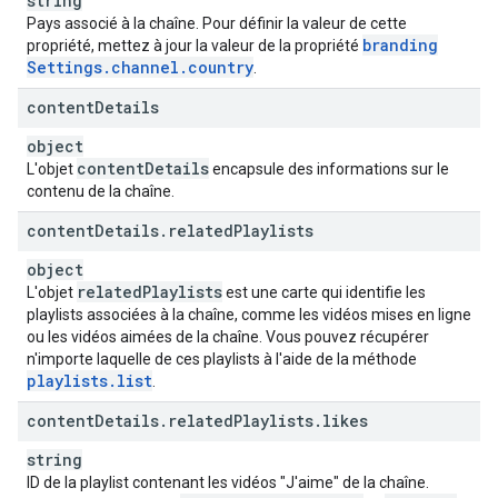
string
Pays associé à la chaîne. Pour définir la valeur de cette
branding
propriété, mettez à jour la valeur de la propriété
Settings
.
channel
.
country
.
content
Details
object
content
Details
L'objet
encapsule des informations sur le
contenu de la chaîne.
content
Details
.
related
Playlists
object
related
Playlists
L'objet
est une carte qui identifie les
playlists associées à la chaîne, comme les vidéos mises en ligne
ou les vidéos aimées de la chaîne. Vous pouvez récupérer
n'importe laquelle de ces playlists à l'aide de la méthode
playlists
.
list
.
content
Details
.
related
Playlists
.
likes
string
ID de la playlist contenant les vidéos "J'aime" de la chaîne.