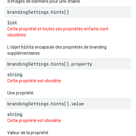
d'images de bannière pour une chaîne.
branding
Settings
.
hints[]
list
Cette propriété et toutes ses propriétés enfants sont
obsolètes.
hints
L'objet
encapsule des propriétés de branding
supplémentaires.
branding
Settings
.
hints[]
.
property
string
Cette propriété est obsolète.
Une propriété.
branding
Settings
.
hints[]
.
value
string
Cette propriété est obsolète.
Valeur de la propriété.