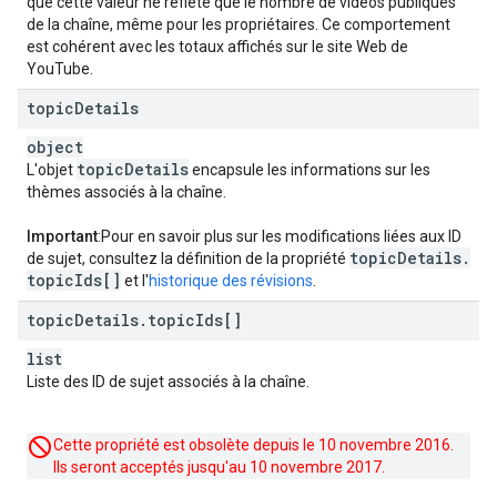
que cette valeur ne reflète que le nombre de vidéos publiques
de la chaîne, même pour les propriétaires. Ce comportement
est cohérent avec les totaux affichés sur le site Web de
YouTube.
topic
Details
object
topic
Details
L'objet
encapsule les informations sur les
thèmes associés à la chaîne.
Important
:Pour en savoir plus sur les modifications liées aux ID
topic
Details
.
de sujet, consultez la définition de la propriété
topic
Ids[]
et l'
historique des révisions
.
topic
Details
.
topic
Ids[]
list
Liste des ID de sujet associés à la chaîne.
Cette propriété est obsolète depuis le 10 novembre 2016.
Ils seront acceptés jusqu'au 10 novembre 2017.