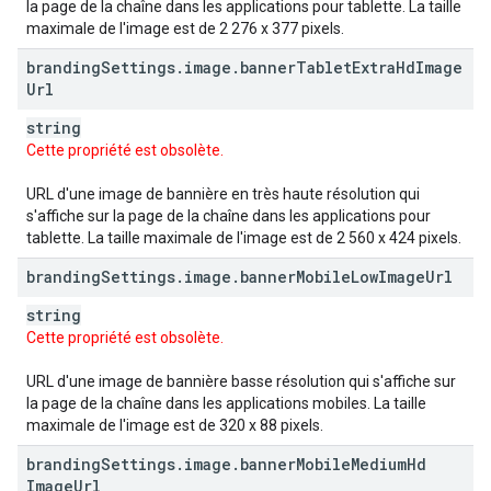
la page de la chaîne dans les applications pour tablette. La taille
maximale de l'image est de 2 276 x 377 pixels.
branding
Settings
.
image
.
banner
Tablet
Extra
Hd
Image
Url
string
Cette propriété est obsolète.
URL d'une image de bannière en très haute résolution qui
s'affiche sur la page de la chaîne dans les applications pour
tablette. La taille maximale de l'image est de 2 560 x 424 pixels.
branding
Settings
.
image
.
banner
Mobile
Low
Image
Url
string
Cette propriété est obsolète.
URL d'une image de bannière basse résolution qui s'affiche sur
la page de la chaîne dans les applications mobiles. La taille
maximale de l'image est de 320 x 88 pixels.
branding
Settings
.
image
.
banner
Mobile
Medium
Hd
Image
Url