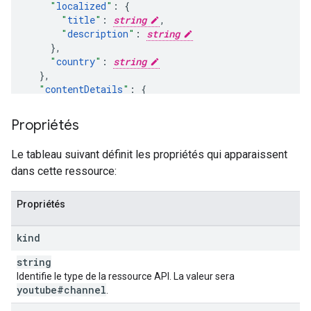
"
localized
"
:
"
title
"
:
string
,
"
description
"
:
string
}
,
"
country
"
:
string
}
,
"
contentDetails
"
:
"
relatedPlaylists
"
:
"
likes
"
:
string
,
Propriétés
"
favorites
"
:
string
,
"
uploads
"
:
string
Le tableau suivant définit les propriétés qui apparaissent
dans cette ressource:
}
,
"
statistics
"
:
"
viewCount
"
:
unsigned long
,
Propriétés
"
subscriberCount
"
:
unsigned long
,
//
this
v
"
hiddenSubscriberCount
"
:
boolean
,
kind
"
videoCount
"
:
unsigned long
}
,
string
"
topicDetails
"
:
Identifie le type de la ressource API. La valeur sera
"
topicIds
"
:
[
youtube#channel
.
string