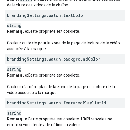
de lecture des vidéos de la chaîne.
branding
Settings
.
watch
.
text
Color
string
Remarque
:Cette propriété est obsolète.
Couleur du texte pour la zone de la page de lecture de la vidéo
associée à la marque.
branding
Settings
.
watch
.
background
Color
string
Remarque
:Cette propriété est obsolète.
Couleur d'arrière-plan de la zone de la page de lecture de la
vidéo associée à la marque.
branding
Settings
.
watch
.
featured
Playlist
Id
string
Remarque
:Cette propriété est obsolète. L'API renvoie une
erreur si vous tentez de définir sa valeur.