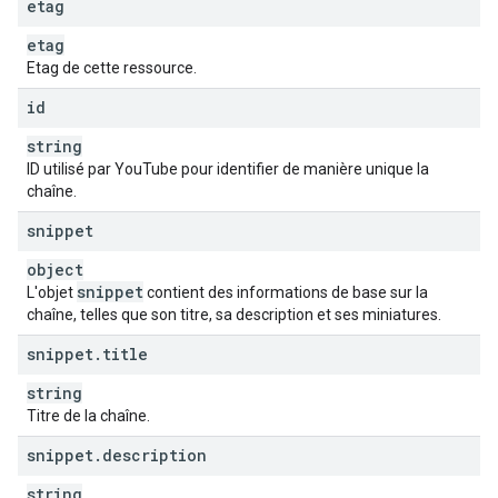
],
etag
"
topicCategories
"
:
[
etag
string
]
Etag de cette ressource.
}
,
id
"
status
"
:
"
privacyStatus
"
:
string
,
string
"
isLinked
"
:
boolean
,
ID utilisé par YouTube pour identifier de manière unique la
"
longUploadsStatus
"
:
string
,
chaîne.
"
madeForKids
"
:
boolean
,
"
selfDeclaredMadeForKids
"
:
boolean
snippet
}
,
"
brandingSettings
"
:
object
"
channel
"
:
snippet
L'objet
contient des informations de base sur la
"
title
"
:
string
,
chaîne, telles que son titre, sa description et ses miniatures.
"
description
"
:
string
,
snippet
.
title
"
keywords
"
:
string
,
"
trackingAnalyticsAccountId
"
:
string
,
string
"
unsubscribedTrailer
"
:
string
,
Titre de la chaîne.
"
defaultLanguage
"
:
string
,
"
country
"
:
string
snippet
.
description
}
,
"
watch
"
:
string