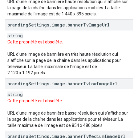
URL d'une image de bannière haute résolution qui s'affiche sur
la page de la chaîne dans les applications mobiles. La taille
maximale de l'image est de 1 440 x 395 pixels.
branding
Settings
.
image
.
banner
Tv
Image
Url
string
Cette propriété est obsolète.
URL d'une image de bannière en très haute résolution qui
s'affiche sur la page de la chaîne dans les applications pour
téléviseur. La taille maximale de l'image est de
2 120 x 1 192 pixels.
branding
Settings
.
image
.
banner
Tv
Low
Image
Url
string
Cette propriété est obsolète.
URL d'une image de bannière basse résolution qui s'affiche sur
la page de la chaîne dans les applications pour téléviseur. La
taille maximale de l'image est de 854 x 480 pixels.
branding
Settings
.
image
.
banner
Tv
Medium
Image
Url