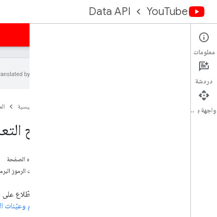
Data API
YouTube
الصفحة الرئيسية
الأدلة
المرجع
نماذج
الدعم
معلومات
دردشة
الفهرس
الصفحة الرئيسية
ال
واجهة برمجة التطبيقات
جافا وجافا سكريبت وPHP وPython
نماذج التعلي
حالات الاستخدام ونماذج التعليمات البرمجية
اللغات الأخرى
على هذه الصفحة
Apps Script
مقتطفات الرموز البرم
Go
.
NET
يمكنك الاطّلاع على حالات الاستخدام
Ruby
الاستخدام وعيّنات ال