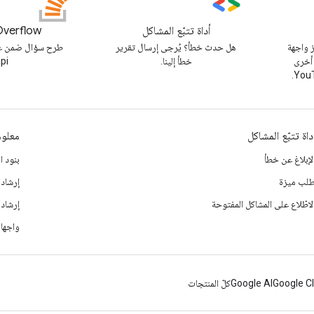
أداة تتبّع المشاكل
Overflow
 واجهة
هل حدث خطأ؟ يُرجى إرسال تقرير
 أخرى
خطأ إلينا.
pi
داة تتبّع المشاكل
معلوم
لإبلاغ عن خطأ
بنود ا
لب ميزة
إرشادا
لاطّلاع على المشاكل المفتوحة
إرشاد
واجهات
Google C
Google AI
كلّ المنتجات