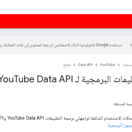
تستخدم Google تكنولوجيا الذكاء الاصطناعي لترجمة المحتوى إلى لغتك المفضّلة، وقد تتضمّن بعض الأخطاء.
منتجات
YouTube
Data API
نماذج
مات البرمجية لـ You
Tube Data API (الإصدار 3)
جية المستقلة
 الشائعة لواجهتَي برمجة التطبيقات YouTube Data API وYouTube Live Streaming API في صفحة
رموز البرمجية
.