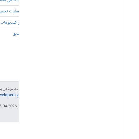
استرداد عمليات تحميل
البحث عن فيديوهات ذ
تعديل فيديو
إنّ محتوى هذه الصفحة مرخّص 
مراجعة
سياسات موقع Google Developers‏
تاريخ التعديل الأخير: 2026-04-25 (حسب التوقيت العالمي المتفَّق عليه)