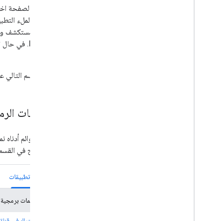
تتيح لك الصفحة اختي
استخدام لملء التطبي
وPython. ف
أجريتها.
يسرد القسم التالي عي
مقتطفات الرمو
هو موضّح في القسم ا
برمجة تطبيقات
عيّنة تعليمات برمجية
إضافة اشتراك في قناة