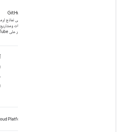
المدونة
GitHub
آخر الأخبار على مدوّنة YouTube
يمكنك العثور على نماذج لرمز
برمجة التطبيقات ومشاريع
مفتوحة المصدر على YouTube.
الأدوات
أ
مستكشف واجهات برمجة التطبيقات الخاصة بـ Google
ا
الإصدار التجريبي من "مشغّل YouTube"
ط
ضبط زر الاشتراك
ا
loud Platform
Firebase
Chrome
Android