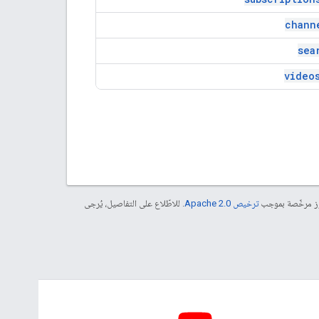
chann
sea
video
موز مرخّصة بموجب
ترخيص Apache 2.0‏
. للاطّلاع على التفاصيل، يُرجى