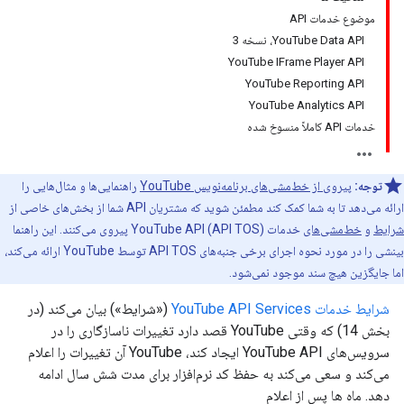
موضوع خدمات API
YouTube Data API، نسخه 3
YouTube IFrame Player API
YouTube Reporting API
YouTube Analytics API
خدمات API کاملاً منسوخ شده
توجه:
پیروی از خط‌مشی‌های برنامه‌نویس YouTube
راهنمایی‌ها و مثال‌هایی را
ارائه می‌دهد تا به شما کمک کند مطمئن شوید که مشتریان API شما از بخش‌های خاصی از
شرایط
و
خط‌مشی‌های
خدمات YouTube API (API TOS) پیروی می‌کنند. این راهنما
بینشی را در مورد نحوه اجرای برخی جنبه‌های API TOS توسط YouTube ارائه می‌کند،
اما جایگزین هیچ سند موجود نمی‌شود.
شرایط خدمات YouTube API Services
(«شرایط») بیان می‌کند (در
بخش 14) که وقتی YouTube قصد دارد تغییرات ناسازگاری را در
سرویس‌های YouTube API ایجاد کند، YouTube آن تغییرات را اعلام
می‌کند و سعی می‌کند به حفظ کد نرم‌افزار برای مدت شش سال ادامه
دهد. ماه ها پس از اعلام