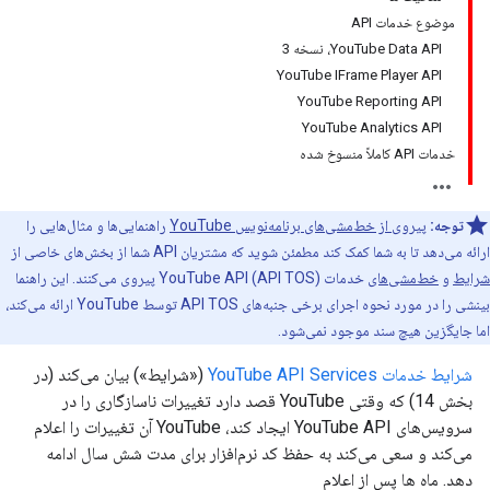
موضوع خدمات API
YouTube Data API، نسخه 3
YouTube IFrame Player API
YouTube Reporting API
YouTube Analytics API
خدمات API کاملاً منسوخ شده
توجه:
پیروی از خط‌مشی‌های برنامه‌نویس YouTube
راهنمایی‌ها و مثال‌هایی را
ارائه می‌دهد تا به شما کمک کند مطمئن شوید که مشتریان API شما از بخش‌های خاصی از
شرایط
و
خط‌مشی‌های
خدمات YouTube API (API TOS) پیروی می‌کنند. این راهنما
بینشی را در مورد نحوه اجرای برخی جنبه‌های API TOS توسط YouTube ارائه می‌کند،
اما جایگزین هیچ سند موجود نمی‌شود.
شرایط خدمات YouTube API Services
(«شرایط») بیان می‌کند (در
بخش 14) که وقتی YouTube قصد دارد تغییرات ناسازگاری را در
سرویس‌های YouTube API ایجاد کند، YouTube آن تغییرات را اعلام
می‌کند و سعی می‌کند به حفظ کد نرم‌افزار برای مدت شش سال ادامه
دهد. ماه ها پس از اعلام