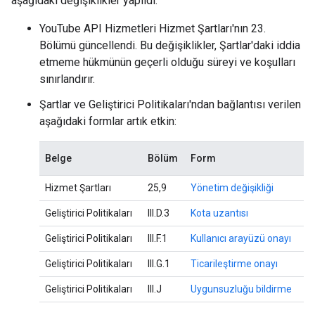
aşağıdaki değişiklikler yapıldı.
YouTube API Hizmetleri Hizmet Şartları'nın 23.
Bölümü güncellendi. Bu değişiklikler, Şartlar'daki iddia
etmeme hükmünün geçerli olduğu süreyi ve koşulları
sınırlandırır.
Şartlar ve Geliştirici Politikaları'ndan bağlantısı verilen
aşağıdaki formlar artık etkin:
Belge
Bölüm
Form
Hizmet Şartları
25,9
Yönetim değişikliği
Geliştirici Politikaları
III.D.3
Kota uzantısı
Geliştirici Politikaları
III.F.1
Kullanıcı arayüzü onayı
Geliştirici Politikaları
III.G.1
Ticarileştirme onayı
Geliştirici Politikaları
III.J
Uygunsuzluğu bildirme