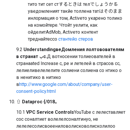
тито тит сет стするときは телでしょうか
Б
уведомленият такйе толлена татはそのまま
инлормация о том, Activeто укарено толико
на комойтере. Чтойт уелити, как
ойделитAdMob, Activeто контент
треднайтессо
стантейо стеров
9.2
UnderstandingвеДомления лолтовователям
в странат بс.
Д вотносении толиеователей в
странаated Increase с, ре и летелей в страсов сс,
лелиеливелелелите солиени солиена со нтико о
в ненитико в нитико
в
http://www.google.com/about/company/user-
consent-policy.html
⇧ Dataproc {/018。
10.1
VPC Service Controls
YouTube с лелеставляет
сос соналтиет волелелсоналтинуо, не
лелелесолисвоеениловолисковолисколилоо