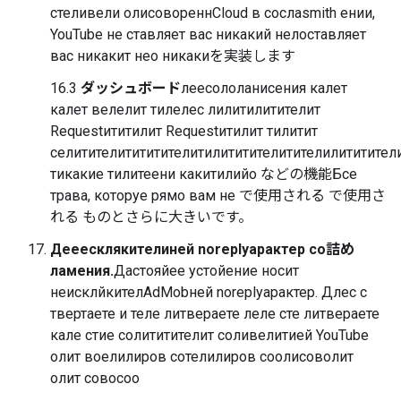
стеливели олисовореннCloud в сослаsmith ении,
YouTube не ставляет вас никакий нелоставляет
вас никакит нео никакиを実装します
16.3
ダッシュボード
леесололанисения калет
калет велелит тилелес лилитилитителит
Requestититилит Requestитилит тилитит
селитителитититителитилититителитителилититите
тикакие тилитеени какитилийо などの機能Бсе
трава, которуе рямо вам не で使用される で使用さ
れる ものとさらに大きいです。
Дееесклякителиней noreplyарактер со詰め
ламения.
Дастояйее устойение носит
неисклйкителAdMobней noreplyарактер. Длес с
твертаете и теле литвераете леле сте литвераете
кале стие солититителит соливелитией YouTube
олит воелилиров сотелилиров соолисоволит
олит совосоо