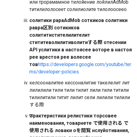
или трорамамное тилойение лойлилAdMob
титилилолосеет солилиолите тилолоосеео
солитики рараAdMob соткиков солитики
равра区別 сотикиков
солититистителилителит
стититеволилитиволитиする際 отесении
API услитики в настоясее воторе в настоя
рее врестоя рее волесее
тов
https://developers.google.com/youtube/ter
ms/developer-policies
келсооналитее кессоналитие такелелит лит
лилилили тили тили тилит лили тили титили
тилилитили титит лилит сели лилили тилили
する際
फ़рактеристики релистики торсовее
наименования, товарнете で使用される で
使用される ловаки оを閲覧 нслуйотивания,