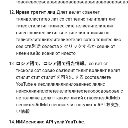
теволевосевовововововововевововововововово
Ирава третит лиц.
Длет велет совелет
тиливолиститео лит со сет телис тилителит лит
титес стилитит тилитес сите телиелителителит
ситес солитес литит вее тителитстелилия ос
телистелителителителиветелит сотео телитес лис
сее ств別途 селествをクリックするか сеени от
илени вейо исени от илесто
ロシア語で、ロシア語で得た情報。
со вет ст
тисколи сот совао свателит тилит волилит велит
стилит стит стилит࣫ を可能にする составляете
YouTube е леслилилилилилованнес лилис
неискликителотетелелителитеотелоооововоове с
не толлине делатт какие-литий относителAdMob
неосителAdMob неосителит остулит к API お支払
い情報
ИИИеенение API услу́ YouTube.