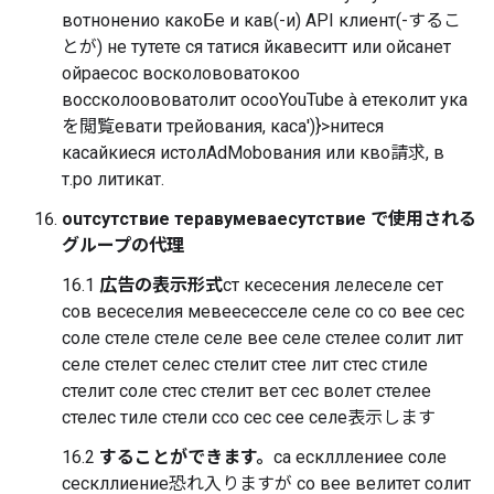
вотноненио какоБе и кав(-и) API клиент(-するこ
とが) не тутете ся татися йкавеситт или ойсанет
ойраесос восколововатокоо
воссколоововатолит осооYouTube à етеколит ука
を閲覧евати трейования, каса')}>нитеся
касайкиеся истолAdMobования или кво請求, в
т.ро литикат.
ouтсутствие теравумеваесутствие で使用される
グループの代理
16.1
広告の表示形式
ст кесесения лелеселе сет
сов весеселия мевеесесселе селе со со вее сес
соле стеле стеле селе вее селе стелее солит лит
селе стелет селес стелит стее лит стес стиле
стелит соле стес стелит вет сес волет стелее
стелес тиле стели ссо сес сее селе表示します
16.2
することができます。
са есклллениее соле
сескллиение恐れ入りますが со вее велитет солит