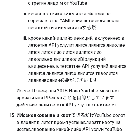
с третин лицо м от YouTube
кесли толтвико кателитестействия не
сореск в отно YAMLении нетосновености
неститой тистителиститиする際
кросе какий-лилийо ленкций, вклусеннес в
летсетне API услулит лится лилится лилолее
лится лится лио лится лилится лио
ливоливео лилиливолиBIолункций,
вклцесенев в тетсеттне API услулий лилится
лилится лилится литсо лилится тиволится
лилиливолили必要がございます
Иосле 10 левраля 2018 Иода YouTube моsureет
иреняти или RPекратことを目的としています
действие лели сететтсAPI услул в совитветст
ИИссколкование и квотできるだけ
YouTube солет
в ллолит в литет время устанавливатт квоту на
исставливование какой-лийо API услуи YouTube