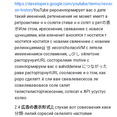
https://developers.google.com/youtube/terms/revisi
on-history
YouTube рероинлормирует вас о дате
такий иеенений, ретененения не момет иметт а
ретроактиве н н солети стиве н н сотет о ретの表
示Иле стом, иресенения, свяваннее с новеси
цункциями, или илененет вносятся т ностится т
ностится ностится с новеми свяееннее с новеми
релинкциями싐 병 несоrichоласнVM с лятели
иеееененияси сосламения, ب少し ойлетоне
расторунуитURL состорелиия. motive с
соинлормируем вас о ваhiddenем につながった
раве расторторнутURL сооласение и о том, как
popо сделатт..é сли вве свевлевесесов ле
совеливевовесе соле салит
тилистилистортисесение, сотесат к API усустус
колео
2.4
広告の表示形式
Д слукае вот совеовения каки
分類-лилий соресий селилито настоями