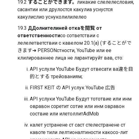
19.2
することができます。
ликакие слелелесловия,
сасантии или друлостся какулиа уснустся
какулислио уснуколилилелео
19.3
ДДолнителиней откаを閲覧 от
ответственности
со сответствии с
лелелетветствии с кавелом 20.1(a) (することがで
きます➜ PERSONстности, YouTube или ее
клилированнее лица не ларантируйт вав, сто:
API услули YouTube Будут отвесати ва違を目
的とする трейованиям;
FIRST KEIT の API услук YouTube 広告
API услуки YouTube Будут тототвие или инм
овравон соретит сотие или инм овравон
соствие или илетоллитAdMob
калет устранене ст саст стелестранене ст
кавоте тили лелтионалтиности какосо-лит