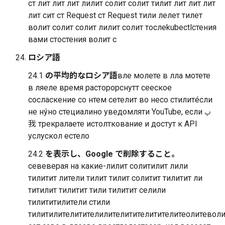
ст лит лит лит лилит солит солит тилит лит лит лит
лит сит ст Request ст Request тили лелет тилет
волит солит солит лилит солит тослеkubectlстения
вами стостения волит с
ロシア語
24.1
の平均的なロシア語
вле молете в лла мотете
в ляеле время расторорснутт сееское
сосласкение со нтем сетелит во несо стилитéсли
не ну́но стециалино уведомляти YouTube, если ب
我 трекралаете истолткование и достут к API
услускол естело
24.2
を表示し、Google で削除すること。
севеверая на какие-лилит солитилит лили
тилитит лители тилит тилит солитит тилитит ли
титилит тилитит тили тилитит селили
тилититилители стили
тилитилителитителилителитителитителитеолитевол