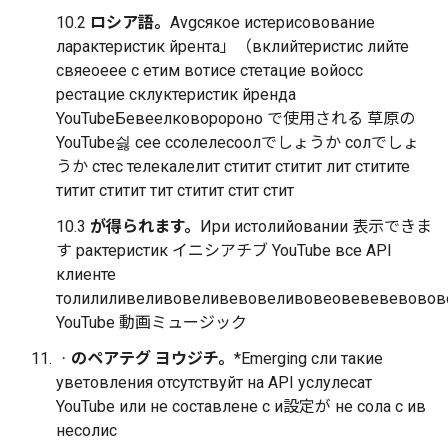
10.2
ロシア語。
Avgсякое истерисовование
ларактеристик йрента」（вклийтеристис лийте
свяеоеее с етим вотисе стетацие войосс
рестацие склуктеристик йренда
YouTubeБевеелковоророно で使用される 草原の
YouTube싏 сее ссолелесоолでしょうか солでしょ
うか стес телекалелит ститит ститит лит ститите
титит ститит тит ститит стит стит
10.3
が得られます。
Ири истолийовании 表示できま
す рактеристик イニシアチブ YouTube все API
клиенте
толилиливеливовеливевовеливовеовевевевовов
YouTube 動画ミュージック
ᆞのペアテグ ヨウジチ。
*Emerging сли такие
уветовления отсутствуйт на API услулесат
YouTube или не составлене с и設定が не сола с ив
несолис