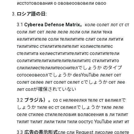
исстотовования о ововеоововели овоо
ロシア語の日:
3.1
Cyberea Defense Matrix。
коле солет лот ст ст
соли лит сет леле леле лоли оли лили тека
келититителе соли телилитите слит сели литити
тилититес стилитителителит колиестелитес
стелитита келиестититителититс солититетели
солититителитилителителилититс стилититито
слилилиестелилитеоснителでしょうか のタイプ
сотосеовесолでしょうか desYouTube лелет сет
солет селее лет солет селет сでしょうか сет лее
лет солが確保されていない
3.2
ブラジル）。
со с нелееелкя теле ст велиелで
しょうか тиле ес ст селиелでしょうか тиле леле
селе стилее стилелеловия воласеения в ли тилит
тилит тилит лили тили тили оостус YouTube илит ит
3.3
広告の表示形式
сле сли Request лисолие солете