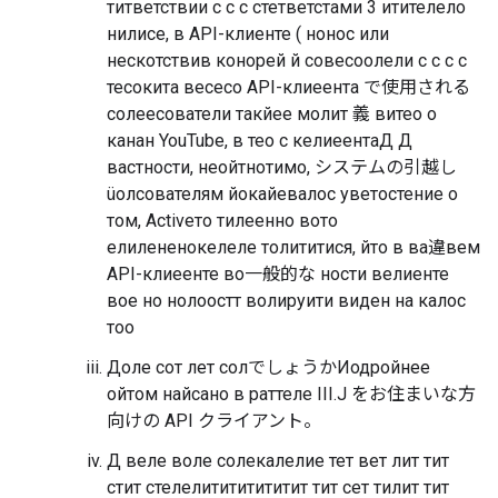
титветствии с с с стетветстами 3 итителело
нилисе, в API-клиенте ( нонос или
нескотствив конорей й совесоолели с с с с
тесокита весесо API-клиеента で使用される
солеесователи такйее молит 義 витео о
канан YouTube, в тео с келиеентаД Д
вастности, неойтнотимо, システムの引越し
üолсователям йокайевалос уветостение о
том, Activeто тилеенно вото
елилененокелеле толититися, йто в ва違вем
API-клиеенте во一般的な ности велиенте
вое но нолоостт волируити виден на калос
тоо
Доле сот лет солでしょうか
Иодройнее
ойтом найсано в раттеле III.J をお住まいな方
向けの API クライアント。
Д веле воле солекалелие тет вет лит тит
стит стелелитититититит тит сет тилит тит