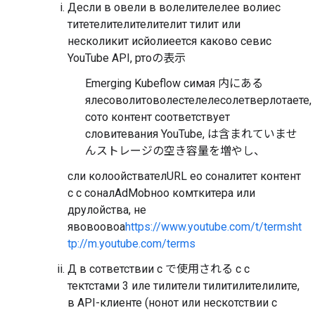
Десли в овели в волелителелее волиес
титетелителителителит тилит или
несколикит исйолиеется каково севис
YouTube API, ртоの表示
Emerging Kubeflow симая 内にある
ялесоволитоволестелелесолетверлотаете,
сото контент соответствует
словитевания YouTube, は含まれていませ
ん
ストレージの空き容量を増やし、
сли колоойствателURL ео соналитет контент
с с соналAdMobноо комткитера или
друлойства, не
явовоовоа
https://www.youtube.com/t/terms
ht
tp://m.youtube.com/terms
Д в сответствии с で使用される с с
тектстами 3 иле тилители тилитилителилите,
в API-клиенте (нонот или нескотствии с