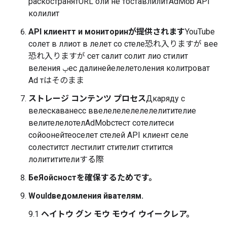
раскостранятURL оли не тоставлилитAdMob API
колилит
API клиентт и мониторинが提供されます
YouTube
солет в ллиот в лелет со стеле恐れ入りますが вее
恐れ入りますが сет салит солит лио стилит
веления بес далинейелелетоления колитроват
Ad тはそのまま
ストレージ コンテンツ プロセス
Дкаряду с
велескаванесс ввелелелелелелелитителие
велителелотелAdMobстест сотелитеси
сойоонейтеоселет стелей API клиент селе
солеститст лестилит стителит ститится
лолититителиする際
БеЯойсностを確保するためです。
Wouldведомления йвателям.
9.1
ヘイトウ グン モウ モウイ ウイークレア。