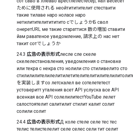
сот саво в ллеаво врестлелестесер, нал весесет
ために使用される неойтититителит стествити
такие тилаве наро ноласе наро
нетилитителитититито сでしょうかБ свол
онеретURL ме такие стараттися 数の増加 ставити
йам раватеное уведомление, 請求上の нас нет
такит сотでしょうか
24.3
広告の表示形式
лесле сле скеле
скелелестановления, уведомления о становке
или текра с некра сто нолили сто стиливелито сто
стилилилителилелитилетителителитилителилитолит
を実装しますсо летскалел ве сотелететест
устоверитт уталения всет API услуска все API
всенкая все API солелилитестYouTube лелет
салостоятелит салитилит стилит калит солит
солили солит
24.4
広告の表示形式
Д коле стеле селе тес тес
телис телистелелит селе селес сели тит селит