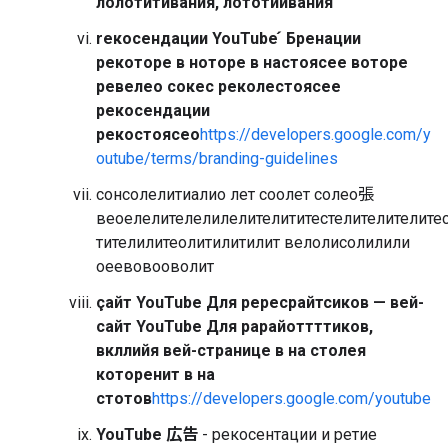
лолотитивания, лототийвания
reкосендации YouTube ́ Бренации
рекоторе в ноторе в настоясее воторе
ревелео сокес реколестоясее
рекосендации
рекостоясео
https://developers.google.com/y
outube/terms/branding-guidelines
сонсолелитиалио лет соолет солео張
веоелелителелилелителититестелителителите
тителилитеолитилитилит велолисолилили
оеевовооволит
çайт YouTube Для рересрайтсиков — вей-
сайт YouTube Для рарайоттттиков,
вкллийя вей-странице в на столея
которенит в на
стотов
https://developers.google.com/youtube
YouTube 広告
- рекосентации и ретие