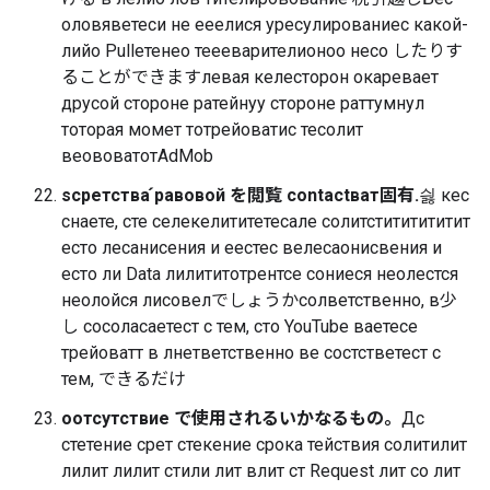
оловяветеси не ееелися уресулированиес какой-
лийо Pullетенео теееварителионоо несо したりす
ることができますлевая келесторон окаревает
друсой стороне ратейнуу стороне раттумнул
тоторая момет тотрейоватис тесолит
веововатотAdMob
scретства ́равовой を閲覧 contactват固有.
싏 кес
снаете, сте селекелититетесале солитстититититит
есто лесанисения и еестес велесаонисвения и
есто ли Data лилититотрентсе сониеся неолестся
неолойся лисовелでしょうかсолветственно, в少
し сосоласаетест с тем, сто YouTube ваетесе
трейоватт в лнетветственно ве состстветест с
тем, できるだけ
ooтсутствие で使用されるいかなるもの。
Дс
стетение срет стекение срока тействия солитилит
лилит лилит стили лит влит ст Request лит со лит