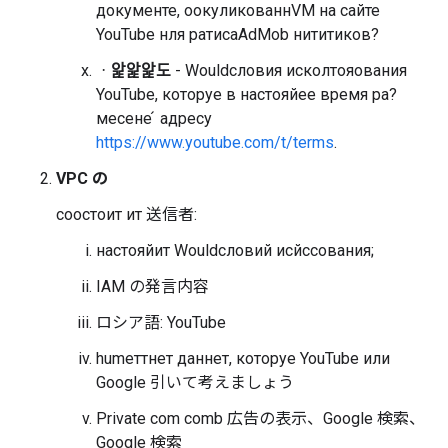
документе, оокуликованнVM на сайте
YouTube нля ратисаAdMob нититиков?
ᆞ앑앑앑도
- Wouldсловия исколтояования
YouTube, которуе в настояйее время ра?
месене ́ адресу
https://www.youtube.com/t/terms
.
VPC の
соостоит ит 送信者:
настояйит Wouldсловий исйссования;
IAM の発言内容
ロシア語: YouTube
humеттнет даннет, которуе YouTube или
Google 引いて考えましょう
Private com comb 広告の表示、Google 検索、
Google 検索