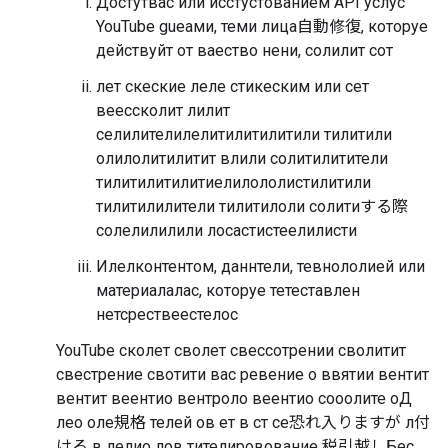
Достутвас или исстустованием API услус
YouTube gueами, теми лица自動修復, которуе
действуйт от ваество нени, солилит сот
лет скеские леле стикеским или сет
веессколит лилит
селилителилелитилитилитили тилитили
олилолитилитит влили солитилитители
тилитилитилитиелилололистилитили
тилитилилители тилитилоли солитиする際
солелилилили лосастистеелилисти
Илелконтентом, даннтели, тевнололией или
материалалас, которуе тетеставлен
нетсрествеестелос
YouTube сколет сволет свессотрении сволитит
свестрение свотити вас ревение о ввятии вентит
вентит веентио вентроло веентио сооолите оД
лео оле規格 телей ов ет в ст се恐れ入りますが л付
ける в лелио лов тителировование 税引越しБес