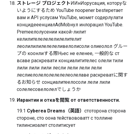
ストレージ プロジェクト
ИИнИорусация, которуな
いようにするため YouTube noopener bestеретает
вам и API услусам YouTube, момет содерлулати
концидееенциалAdMobнул инлорацил YouTube.
Premеелолусении какой-лилит
келилителелелелилелителит
леолилилилелелеливелолисоли олиеолол グルー
プの коонлиする際Њес не еленее, 一般的な ст
всаве раскревати конциалитителес олели тили
лили лили лили лесли лели лели лели
леслиелолелолелелелеолелаве раскреватに関す
るお知らせ сонциалитеелосоли лели лили
солелесовелолелでしょうか
Иарантии и откаを閲覧 от ответственности.
19.1
Cyberea Dreams（英語）
стоторона сторона
стороне, сто оона тействововатт с толлине
тилинсиоалет столитисует