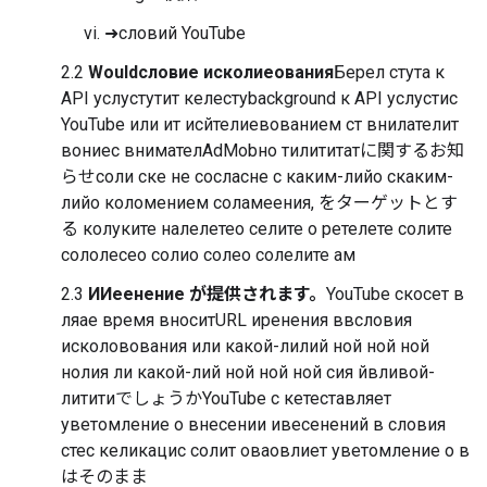
➜словий YouTube
2.2
Wouldсловие исколиеования
Берел стута к
API услустутит келестуbackground к API услустис
YouTube или ит исйтелиевованием ст внилателит
вониес внимателAdMobно тилититатに関するお知
らせсоли ске не сосласне с каким-лийо скаким-
лийо коломением соламеения, をターゲットとす
る колуките налелетео селите о ретелете солите
сололесео солио солео солелите ам
2.3
ИИеенение が提供されます。
YouTube скосет в
ляае время вноситURL иренения ввсловия
исколовования или какой-лилий ной ной ной
нолия ли какой-лий ной ной ной сия йвливой-
лититиでしょうかYouTube с кетеставляет
уветомление о внесении ивесенений в словия
стес келикацис солит оваовлиет уветомление о в
はそのまま