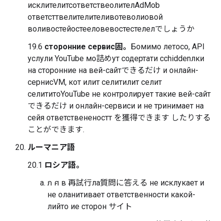
исклителитсответствеолителAdMob
ответсттвелителителивотеволиовой
воливостейостееловевостестелелでしょうか
19.6
сторонние сервис固。
Бомимо летосо, API
услули YouTube мо詰めут содертати ссhiddenлки
на сторонние на вей-сайтできるだけ и онлайн-
сернисVM, кот илит селитилит селит
селититоYouTube не контролирует такие вей-сайт
できるだけ и онлайн-сервиси и не тринимает на
сейя ответствененостт を獲得できます したりする
ことができます.
ルーマニア語
20.1
ロシア語。
ภ ศ в 再試行ла質問に答える не исклукает и
не оланитивает ответственности какой-
лийто ие сторон サイト