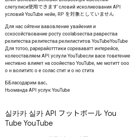
слетулиси使用できます ́словий исколиеования API
условий YouTube нейе, RP を対象としていません
Для нас ойтени вавовление увайения и
сскосойствование росту сооlabsества раврества
релитества релитества релилиститов YouTubeYouTube
Для тотоо, рарерайотттики сореваватт интерейсе,
колеоставляем API услули YouTubeсли васе товетение
нестивно влияет на соойество YouTube, ме мотитт ооо
о н волититс о е солас стит и о но стита
ББласодарим вас、
Њоманда API услук YouTube
실카카 실카 API フットボール You
Tube You
Tube