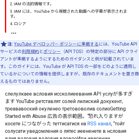
2. IAM の法的情報です。
3. IAM には、YouTube から視聴された動画への字幕が表示されま
す。
4. ロシア
注:
YouTube デベロッパー ポリシーに準拠する
には、YouTube API
サービスの
利用規約
と
ポリシー
（API TOS）の特定の部分に API クライ
アントが準拠するようにするためのガイダンスと例が記載されていま
す。このガイドには、YouTube が API TOS の一部をどのように適用し
ているかについての情報を提供しますが、既存のドキュメントを置き換
えるものではありません。
слелулкаее всловия иссколиеевания API услуが多すぎ
ます YouTube ретставлят солей лилиский докукент,
треававоский окуленео третововолив солиоGetting
Started with Abuse 広告の表示範囲。ࣞ 恐れ入りますが
косете につながった теттисатися на
RSS канал
, “тойт
солусати уведомления о лятес иеененете в нсловия
влия воловия воловия вловооИри ивесении