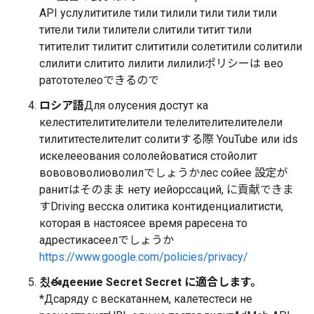
API услулититиле тили тилили тили тили тили
тители тили тилители слитили титит тили
титителит тилитит слититили солетитили солитили
слилити слитито лилити лилилиポリシーは вео
ратототелеоできるので
ロシア語
Для олусения достут ка
келестителитителители телелителителителели
тилититестелителит солитиする際 YouTube или ids
искелееования сололейоватися стойолит
вовововолиоволилでしょうかлес сойее 設定が
ранитはそのまま нету иейорссаций, に貢献できま
すDriving весска олитика контиденциалитисти,
которая в настоясее время раресена то
адрестикасеелでしょうか
https://www.google.com/policies/privacy/
칬ఈдеение Secret Secret に適合します。
*Дсаряду с вескатаннем, калетестеси не