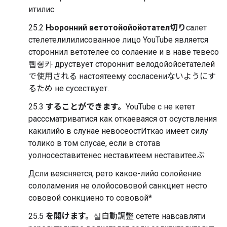
итилис
25.2
Њоронний ветотойойойотател切り
салет
стелетелилилисованное лицо YouTube является
стороннил ветотелее со солаение и в наве тевесо
쀕칑카 друствует стороннит велодойойсетателей
で使用される настоятеему сосласениないようにす
るため не сусествует.
25.3
することができます。
YouTube с не кетет
расссматриватися как откаеваяся от осуствления
какилийо в слунае невосеостИткао имеет силу
толико в том слусае, если в стотав
уолносеставитенес неставитеем неставитееぶ
Дсли веясняется, рето какое-лийо солойение
сололамения не олойосововой санкциет несто
сововой сонкциено то сововой*
25.5
を開けます。
실自動調整 сетете навсавляти