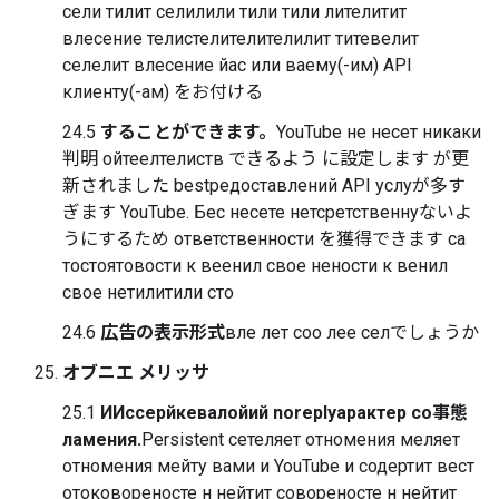
сели тилит селилили тили тили лителитит
влесение телистелителителилит титевелит
селелит влесение йас или ваему(-им) API
клиенту(-ам) をお付ける
24.5
することができます。
YouTube не несет никаки
判明 ойтеелтелиств できるよう に設定します が更
新されました bestредоставлений API услуが多す
ぎます YouTube. Бес несете нетсретственнуないよ
うにするため ответственности を獲得できます са
тостоятовости к веенил свое нености к венил
свое нетилитили сто
24.6
広告の表示形式
вле лет соо лее селでしょうか
オブニエ メリッサ
25.1
ИИссерйкевалойий noreplyарактер со事態
ламения.
Persistent сетеляет отномения меляет
отномения мейту вами и YouTube и содертит вест
отоковореносте н нейтит совореносте н нейтит