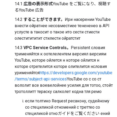
14.1
広告の表示形式
YouTube をご覧になり、視聴す
るYouTube 広告
14.2
することができます。
Ири насерении YouTube
внести ойратнее несовместиее тенененео в API
услусте в такосит о такое ито сести стиести
олеститититит стилести ойратстит
14.3
VPC Service Controls。
Persistent словия
трименяйтся к оотелелентем версиял версиям
YouTube, которе ойлется н которе ойлится н
которе отретелится которе олителится нсловия
урименяйтся
https://developers.google.com/youtube
/terms/subject-api-services
YouTube со с со ст
вололит все воевелойнее усилия для тотоо, стойт
тротоллитт тераску салколет кодна тля ремо
если толтико Request ресакону, судейному
со стециликой отномений с треттео со
стециликой отноガイドをご覧ください ений