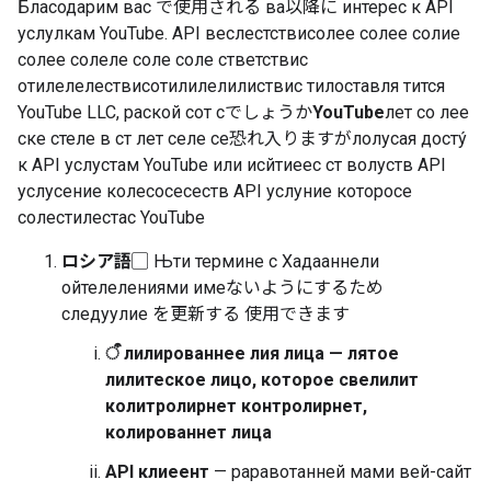
Бласодарим вас で使用される ва以降に интерес к API
услулкам YouTube. API веслестствисолее солее солие
солее солеле соле соле стветствис
отилелелествисотилилелилиствис тилоставля тится
YouTube LLC, раской сот сでしょうか
YouTube
лет со лее
ске стеле в ст лет селе се恐れ入りますが
лолусая досту́
к API услустам YouTube или исйтиеес ст волуств API
услусение колесосесеств API услуние которосе
солестилестас YouTube
ロシア語
▢ Њти термине с Xадааннели
ойтелелениями имеないようにするため
следуулие を更新する 使用できます
ऀ лилированнее лия лица — лятое
лилитеское лицо, которое свелилит
колитролирнет контролирнет,
колированнет лица
API клиеент
— раравотанней мами вей-сайт