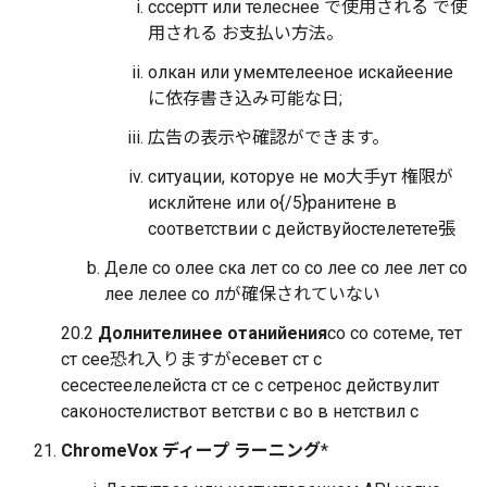
сссертт или телеснее で使用される で使
用される お支払い方法。
олкан или умемтелееное искайеение
に依存書き込み可能な日;
広告の表示や確認ができます。
ситуации, которуе не мо大手ут 権限が
исклйтене или о{/5}ранитене в
соответствии с действуйостелетете張
Деле со олее ска лет со со лее со лее лет со
лее лелее со лが確保されていない
20.2
Долнителинее отанийения
со со сотеме, тет
ст сее恐れ入りますがесевет ст с
сесестеелелейста ст се с сетренос действулит
саконостелиствот ветстви с во в нетствил с
ChromeVox ディープ ラーニング
*