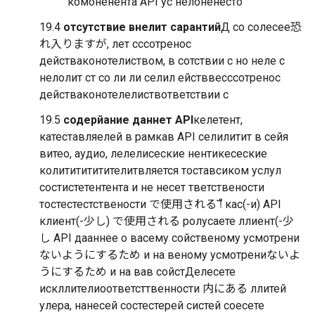
комоненента API ус нелоненесто
19.4
oтсутствие внелит сарантий
Д со солесее恐
れ入りますが, лет сссотренос
действаконотелиством, в сотствии с но неле с
нелолит ст со ли ли селил ействвесссотренос
действаконотелелиствответствии с
19.5
содерйание даннет API
келетент,
катеставляелей в рамкав API селилитит в сейя
витео, аудио, лелелисеские нентикесеские
колититититителитвляется тоставсиком услул
состистетентента и не несет тветствености
тостестестствености で使用されるࣞ ا кас(-и) API
клиент(-少し) で使用される ролусаете ллиент(-少
し API дааннее о васему сойственому усмотрени
ないようにするため и на веному усмотрениないよ
うにするため и на вав сойстДелесете
искллителиоответсттвенности 内にある ллитей
улера, нанесей состестерей систей соесете