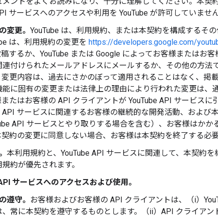
ュメントをよくお読みになり、十分に理解してください。本契
e API サービスへのアクセスや利用を YouTube が許可していませ
の変更。
YouTube は、利用規約、または本契約を構成する
Tube は、利用規約の変更を
https://developers.google.com/youtu
投稿するか、YouTube または Google によってお客様または
関連付けられたメールアドレスにメールするか、その他の方法
。変更内容は、過去にさかのぼって適用されることはなく、掲載か
機能に固有の変更または法律上の理由により行われた変更は、
またはお客様の API クライアントが YouTube API サー
ube API サービスに関連するお客様の継続的な開発活動、および
uTube API サービスとやり取りする場合を含む）、お客様は
本契約の変更に同意しない場合、お客様は本契約を終了する必
。
本利用規約と、YouTube API サービスに関連して、本
用規約が優先されます。
be API サービスへのアクセスおよび使用。
の遵守。
お客様およびお客様の API クライアントは、（i）You
、常に本契約を遵守するものとします。（ii）API クライア