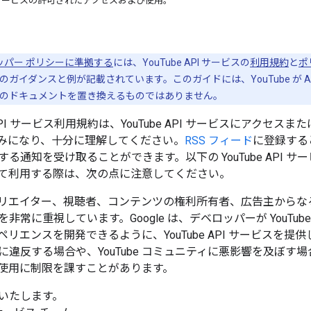
e API サービスの許可されたアクセスおよび使用。
ベロッパー ポリシーに準拠する
には、YouTube API サービスの
利用規約
と
ポ
ガイダンスと例が記載されています。このガイドには、YouTube が A
のドキュメントを置き換えるものではありません。
be API サービス利用規約は、YouTube API サービスにア
みになり、十分に理解してください。
RSS フィード
に登録すると
る通知を受け取ることができます。以下の YouTube API サービ
て利用する際は、次の点に注意してください。
は、クリエイター、視聴者、コンテンツの権利所有者、広告主からなる 
非常に重視しています。Google は、デベロッパーが YouT
リエンスを開発できるように、YouTube API サービスを提供して
反する場合や、YouTube コミュニティに悪影響を及ぼす場合、YouT
使用に制限を課すことがあります。
いたします。