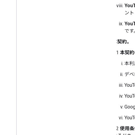
Yo
ント
You
です
本契約。
2.1
本契約
本利
デベ
You
Yo
Go
Yo
2.2
使用条