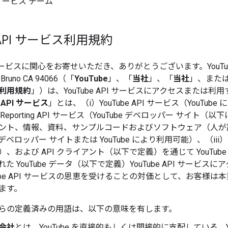
PI サービス チーム
 API サービス利用規約
PI サービスに関心をお寄せいただき、ありがとうございます。YouTu
an Bruno CA 94066（「
YouTube
」、「
当社
」、「
当社
」、また
利用規約
」）は、YouTube API サービスにアクセスまた
e API サービス
」とは、（i）YouTube API サービス（YouTube に
e Reporting API サービス（YouTube デベロッパー サイト（以
ント、情報、資料、サンプルコードおよびソフトウェア（人が
be デベロッパー サイトまたは YouTube により利用可能）、
および API クライアント（以下で定義）を通じて YouTube API
た YouTube データ（以下で定義）
YouTube API サービス
Tube API サービスの恩恵を受けることの対価として、お客
ます。
らの定義済みの用語は、以下の意味を有します。
会社
とは、YouTube を直接的もしくは間接的に支配している、