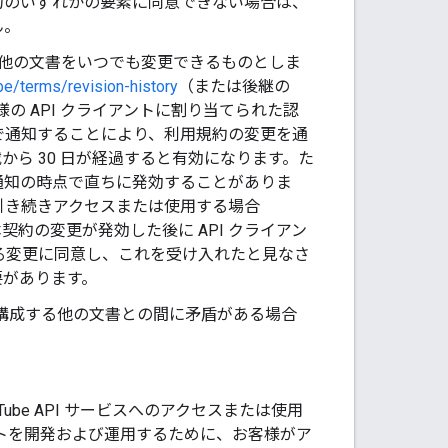
約のいずれかの要素に同意できない場合は、
ん。
その他の文書をいつでも変更できるものとしま
be/terms/revision-history
（または後継の
お客様の API クライアントに割り当てられた認
で通知することにより、利用規約の変更を通
ら 30 日が経過すると有効になります。た
通知の時点で直ちに発効することがありま
ビスに引き続きアクセスまたは使用する場合
本契約の変更が発効した後に API クライアン
かかる変更に同意し、これを受け入れたと見なさ
要があります。
契約を構成する他の文書との間に矛盾がある場合
Tube API サービスへのアクセスまたは使用
ントを開発および運用するために、お客様がア