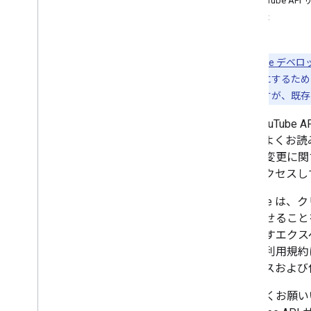
3. YouTub
4. 登録
ガイド
You
Tube のデベロッパー ポリシーに準
拠する
注:
YouTube デ
準拠するようにするための
報を提供しますが、既存
次の YouTu
です。よくお読
規約の変更に関す
スにアクセスし
YouTube 
発展させることを
もたらすエクスペ
ービス利用規約に違
アクセスおよび
よろしくお願い