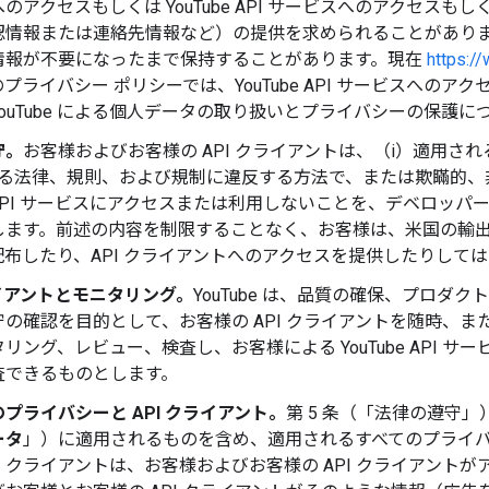
のアクセスもしくは YouTube API サービスへのアクセス
情報または連絡先情報など）の提供を求められることがあります。
情報が不要になったまで保持することがあります。現在
https:/
be のプライバシー ポリシーでは、YouTube API サービス
ouTube による個人データの取り扱いとプライバシーの保護
守。
お客様およびお客様の API クライアントは、（i）適用
かかる法律、規則、および規制に違反する方法で、または欺瞞的
be API サービスにアクセスまたは利用しないことを、デベロ
します。前述の内容を制限することなく、お客様は、米国の輸出管
配布したり、API クライアントへのアクセスを提供したりして
ライアントとモニタリング。
YouTube は、品質の確保、プロ
の確認を目的として、お客様の API クライアントを随時、また
リング、レビュー、検査し、お客様による YouTube API 
査できるものとします。
プライバシーと API クライアント。
第 5 条（「法律の遵守
ータ
」）に適用されるものを含め、適用されるすべてのプライ
PI クライアントは、お客様およびお客様の API クライアン