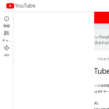
YouTube
ホーム
ガイド
サンプル
用語
情報
チャット
は誤りが含まれる
You
Tube API サービス利用規約
API
利用規約（南北アメリカ）
ホーム
プロダ
利用規約（APAC）
You
Tu
利用規約（EMEA）
利用規約（ロシア）
デベロッパー ポリシー
このページの内
必須機能の要件
YouTube API
サブジェクト API サービス
1. 定義
ブランド設定のガイドライン
2. 本契約。
変更履歴