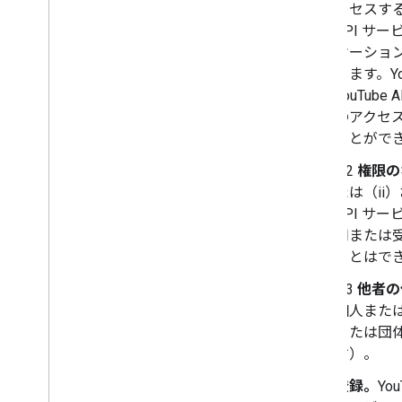
クセスする
API サ
ケーション
します。Y
YouTu
のアクセス
ことがで
3.2
権限の
たは（ii
API サー
用または受
ことはで
3.3
他者の
個人また
または団
す）。
登録。
Yo