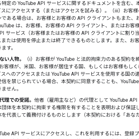
特定の YouTube API サービスに関するドキュメントを含む、
ービスにアクセスする（またはアクセスを試みる）。（iii）お客様
である場合は、お客様とお客様の API クライアントもまた、お
ouTube は、お客様、お客様の API クライアント、または
be API サービス（お客様またはお客様の API クライアント
または使用を停止または終了できるものとします。また、お客様と
きます。
ない人物。
（i）お客様が YouTube と法的拘束力のある契
）お客様が、米国、お客様が居住する国、もしくはお客様もしくはお客様
ビスへのアクセスまたは YouTube API サービスを使用する国の適
信を禁じられている場合、本契約に同意することも、YouTube
きません。
代理での受諾。
他者（雇用主など）の代理として YouTube 
は団体を本契約に拘束する権限を有することを表明および保証
体を代表して義務付けるものとします（本契約における「あな
uTube API サービスにアクセスし、これを利用するには、登録プロ