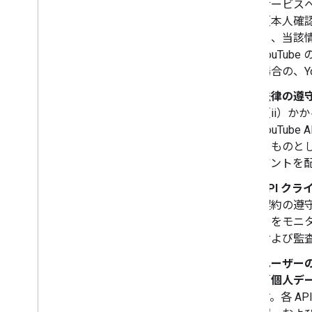
サービスへ
（本人確認
め、当該
YouTu
場合の、Y
法律の遵
（ii）
YouTu
るものと
アントを
API ク
契約の遵守
トをモニタ
および監
ユーザーの
「
個人デ
す。各 A