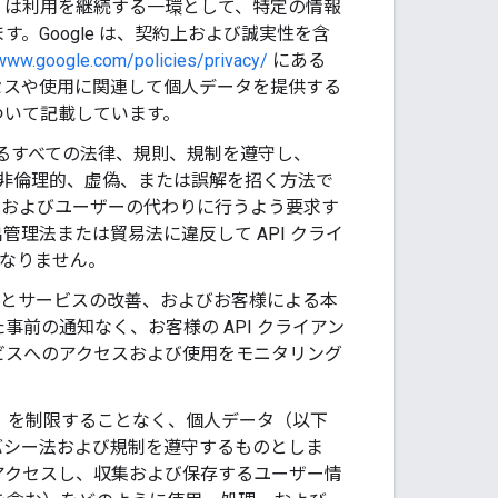
もしくは利用を継続する一環として、特定の情報
Google は、契約上および誠実性を含
/www.google.com/policies/privacy/
にある
へのアクセスや使用に関連して個人データを提供する
について記載しています。
されるすべての法律、規則、規制を遵守し、
、非倫理的、虚偽、または誤解を招く方法で
ッパーおよびユーザーの代わりに行うよう要求す
理法または貿易法に違反して API クライ
はなりません。
ダクトとサービスの改善、およびお客様による本
事前の通知なく、お客様の API クライアン
サービスへのアクセスおよび使用をモニタリング
」）を制限することなく、個人データ（以下
バシー法および規制を遵守するものとしま
トがアクセスし、収集および保存するユーザー情