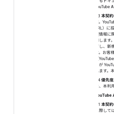
するドキ
YouTub
2.3
本契約
す。You
URL）に
証情報に
知します
だし、新
す。お客様
（YouT
トが Yo
れます。
2.4
優先度
は、本利
YouTu
3.1
本契約
に際しては