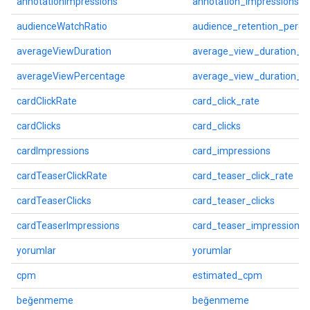
annotationImpressions
annotation_impressions
audienceWatchRatio
audience_retention_perce
averageViewDuration
average_view_duration_s
averageViewPercentage
average_view_duration_p
cardClickRate
card_click_rate
cardClicks
card_clicks
cardImpressions
card_impressions
cardTeaserClickRate
card_teaser_click_rate
cardTeaserClicks
card_teaser_clicks
cardTeaserImpressions
card_teaser_impressions
yorumlar
yorumlar
cpm
estimated_cpm
beğenmeme
beğenmeme