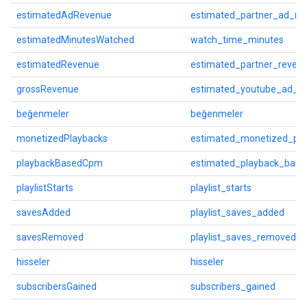
estimatedAdRevenue
estimated_partner_ad_re
estimatedMinutesWatched
watch_time_minutes
estimatedRevenue
estimated_partner_reven
grossRevenue
estimated_youtube_ad_r
beğenmeler
beğenmeler
monetizedPlaybacks
estimated_monetized_pla
playbackBasedCpm
estimated_playback_bas
playlistStarts
playlist_starts
savesAdded
playlist_saves_added
savesRemoved
playlist_saves_removed
hisseler
hisseler
subscribersGained
subscribers_gained