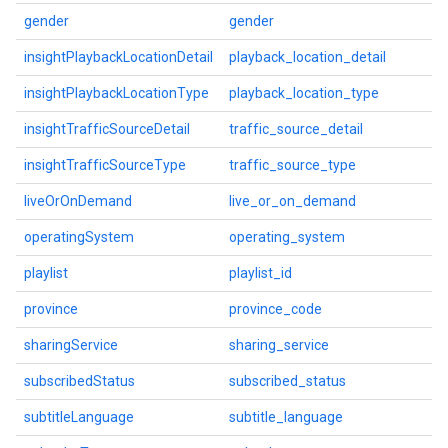
gender
gender
insightPlaybackLocationDetail
playback_location_detail
insightPlaybackLocationType
playback_location_type
insightTrafficSourceDetail
traffic_source_detail
insightTrafficSourceType
traffic_source_type
liveOrOnDemand
live_or_on_demand
operatingSystem
operating_system
playlist
playlist_id
province
province_code
sharingService
sharing_service
subscribedStatus
subscribed_status
subtitleLanguage
subtitle_language