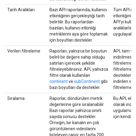
Tarih Aralıkları
Bazı API raporlarında, kullanıcı
Tüm API rapo
etkinliğinin gerçekleştiği tarih
etkinliğinin 
belirtilir. Bu raporlardan
API'yi kullan
bazıları, kullanıcı etkinliği
aralıklarla t
metriklerini aya göre toplamak
uygulayabili
için boyutları destekler.
Verileri filtreleme
Raporları, yalnızca bir boyutun
API, tam ver
belirli bir değere sahip olduğu
indirilmesin
satırları içerecek şekilde
filtreleme i
filtreleyebilirsiniz. API, yalnızca
filtreleme 
filtre olarak kullanılan
desteklenme
continent
ve
subContinent
gibi
indirilen ver
bazı boyutları da destekler.
filtrelemek i
Sıralama
Raporlar, döndürülen metrik
Bu API, eksi
değerlerine göre sıralanabilir.
olarak indir
Bazı raporlar yalnızca sınırlı
uygulamaları
sayıda sonucu destekler.
için kendi öz
Örneğin, bir kanalın en çok
görüntülenen videolarını
listeleyen rapor en fazla 200