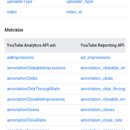
uploaderType
uploader_type
video
video_id
Metrikler
YouTube Analytics API adı
YouTube Reporting API ad
adImpressions
ad_impressions
annotationClickableImpressions
annotation_clickable_impr
annotationClicks
annotation_clicks
annotationClickThroughRate
annotation_click_through_
annotationClosableImpressions
annotation_closable_impr
annotationCloses
annotation_closes
annotationCloseRate
annotation_close_rate