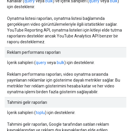
Kanallar (
query
veya
bulk
) ve içerik sahipleri (
query
veya
bulk
)
için desteklenir.
Oynatma listesi raporları, oynatma listesi bağlamında
gerçekleşen video görüntülemeleriyle ilgili istatistikler sağlar.
YouTube Reporting API, oynatma listeleri için kitleyi elde tutma
raporlarını destekler ancak YouTube Analytics API benzer bir
raporu desteklemez.
Reklam performans raporları
İçerik sahipleri (
query
veya
bulk
) için desteklenir.
Reklam performansı raporları, video oynatma sırasında
yayınlanan reklamlar için gösterime dayalı metrikler sağlar. Bu
metrikler her reklam gösterimini hesaba katar ve her video
oynatma işlemi birden fazla gösterim sağlayabilir.
Tahmini gelir raporları
İçerik sahipleri (
toplu
) için desteklenir.
Tahmini gelir raporları, Google tarafından satılan reklam
kaynaklarından ve reklam dışı kaynaklardan elde edilen