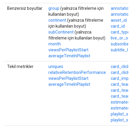
Benzersiz boyutlar
group
(yalnızca filtreleme için
annotation_
kullanılan boyut)
annotation
continent
(yalnızca filtreleme
asset_id
için kullanılan boyut)
card_id
subContinent
(yalnızca
card_type
filtreleme için kullanılan boyut)
live_or_on
month
subscribed
viewsPerPlaylistStart
subtitle_la
averageTimeInPlaylist
Tekil metrikler
uniques
card_click_
relativeRetentionPerformance
card_clicks
viewsPerPlaylistStart
card_impre
averageTimeInPlaylist
card_teaser
card_teaser
card_tease
estimated_
estimated_
playlist_s
playlist_s