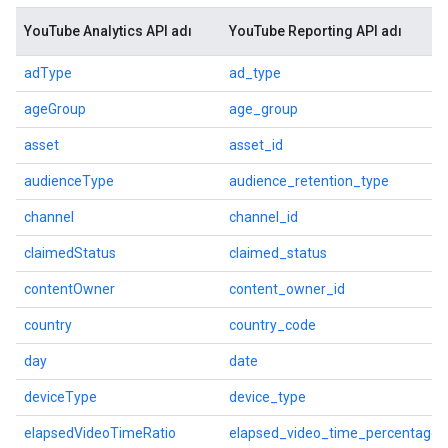
YouTube Analytics API adı
YouTube Reporting API adı
adType
ad_type
ageGroup
age_group
asset
asset_id
audienceType
audience_retention_type
channel
channel_id
claimedStatus
claimed_status
contentOwner
content_owner_id
country
country_code
day
date
deviceType
device_type
elapsedVideoTimeRatio
elapsed_video_time_percentage