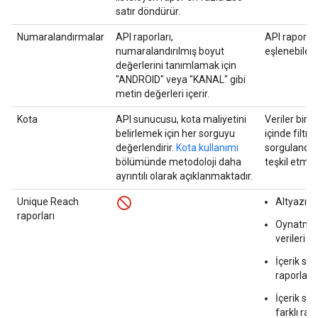
satır döndürür.
Numaralandırmalar
API raporları,
API raporlar
numaralandırılmış boyut
eşlenebilen 
değerlerini tanımlamak için
"ANDROID" veya "KANAL" gibi
metin değerleri içerir.
Kota
API sunucusu, kota maliyetini
Veriler bir 
belirlemek için her sorguyu
içinde filtre
değerlendirir.
Kota kullanımı
sorgulandığı
bölümünde metodoloji daha
teşkil etmez
ayrıntılı olarak açıklanmaktadır.
Unique Reach
Altyazılarl
raporları
Oynatma li
verileri
İçerik sah
raporları 
İçerik sah
farklı ra