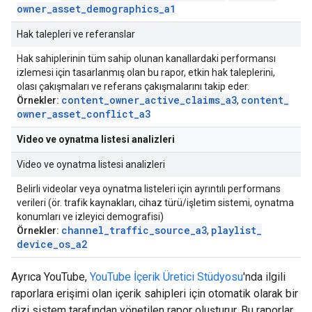
owner
_
asset
_
demographics
_
a1
Hak talepleri ve referanslar
Hak sahiplerinin tüm sahip olunan kanallardaki performansı
izlemesi için tasarlanmış olan bu rapor, etkin hak taleplerini,
olası çakışmaları ve referans çakışmalarını takip eder.
content
_
owner
_
active
_
claims
_
a3
content
_
Örnekler:
,
owner
_
asset
_
conflict
_
a3
Video ve oynatma listesi analizleri
Video ve oynatma listesi analizleri
Belirli videolar veya oynatma listeleri için ayrıntılı performans
verileri (ör. trafik kaynakları, cihaz türü/işletim sistemi, oynatma
konumları ve izleyici demografisi)
channel
_
traffic
_
source
_
a3
playlist
_
Örnekler:
,
device
_
os
_
a2
Ayrıca YouTube,
YouTube İçerik Üretici Stüdyosu
'nda ilgili
raporlara erişimi olan içerik sahipleri için otomatik olarak bir
dizi sistem tarafından yönetilen rapor oluşturur. Bu raporlar,