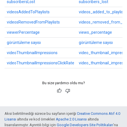
subscribersLost
subscribers_lost
videosAddedToPlaylists
videos_added_to_playlists
videosRemovedFromPlaylists
videos_removed_from_play
viewerPercentage
views_percentage
görüntüleme sayısı
görüntüleme sayısı
videoThumbnailImpressions
video_thumbnail_impressi
videoThumbnailImpressionsClickRate
video_thumbnail_impressi
Bu size yardımcı oldu mu?
Aksi belirtilmediği sürece bu sayfanın içeriği
Creative Commons Atıf 4.0
Lisansı
altında ve kod örnekleri
Apache 2.0 Lisansı
altında
lisanslanmıştır. Ayrıntılı bilgi için
Google Developers Site Politikaları
'na