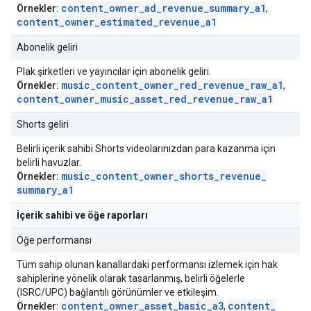
content
_
owner
_
ad
_
revenue
_
summary
_
a1
Örnekler:
,
content
_
owner
_
estimated
_
revenue
_
a1
Abonelik geliri
Plak şirketleri ve yayıncılar için abonelik geliri.
music
_
content
_
owner
_
red
_
revenue
_
raw
_
a1
Örnekler:
,
content
_
owner
_
music
_
asset
_
red
_
revenue
_
raw
_
a1
Shorts geliri
Belirli içerik sahibi Shorts videolarınızdan para kazanma için
belirli havuzlar.
music
_
content
_
owner
_
shorts
_
revenue
_
Örnekler:
summary
_
a1
İçerik sahibi ve öğe raporları
Öğe performansı
Tüm sahip olunan kanallardaki performansı izlemek için hak
sahiplerine yönelik olarak tasarlanmış, belirli öğelerle
(ISRC/UPC) bağlantılı görünümler ve etkileşim.
content
_
owner
_
asset
_
basic
_
a3
content
_
Örnekler:
,