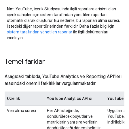
Not:
YouTube, İçerik Stüdyosu'nda ilgili raporlara erişimi olan
içerik sahipleri için sistem tarafından yönetilen raporları
otomatik olarak oluşturur. Bu nedenle, bu raporları alma süreci,
listedeki diğer rapor türlerinden farklıdır. Daha fazla bilgi için
sistem tarafından yönetilen raporlar
ile ilgili dokümanları
inceleyin.
Temel farklar
Aşağıdaki tabloda, YouTube Analytics ve Reporting API'leri
arasındaki önemli farklılıklar vurgulanmaktadır.
Özellik
YouTube Analytics API'sı
YouTube Re
Veri alma süreci
Her API isteğinde,
Uygulamalar,
döndürülecek boyutlar ve
YouTube, he
metriklerin yanı sıra verilerin
indirilebile
döndürüleceği dönem belirtilir.