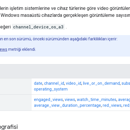
ilerin işletim sistemlerine ve cihaz türlerine göre video görüntülem
a Windows masaüstü cihazlarda gerçekleşen görüntüleme sayısını
eğeri
channel_device_os_a3
.
 en son sürümü, önceki sürümünden aşağıdaki farklılıkları içerir:
iews
metriği eklendi.
date
,
channel_id
,
video_id
,
live_or_on_demand
,
subs
operating_system
engaged_views
,
views
,
watch_time_minutes
,
avera
average_view_duration_percentage
,
red_views
,
red
grafisi