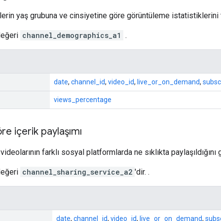
ilerin yaş grubuna ve cinsiyetine göre görüntüleme istatistiklerini 
eğeri
channel_demographics_a1
.
date
,
channel_id
,
video_id
,
live_or_on_demand
,
subsc
views_percentage
re içerik paylaşımı
 videolarının farklı sosyal platformlarda ne sıklıkta paylaşıldığını 
eğeri
channel_sharing_service_a2
'dir. .
date
,
channel_id
,
video_id
,
live_or_on_demand
,
subs