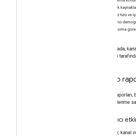
Oynatma konum
Sistem Tarafından Yönetilen
Trafik kaynakla
Raporlar
Cihaz türü ve i
Genel bakış
İzleyici demogr
Sistem Tarafından Yönetilen Raporları
Alma
Platforma göre 
Fields'ın oynadığı filmler
Finansal Özetler
Bu sayfada, kana
Finansal Raporlar
yöntemi tarafın
Videolar
Öğeler
Referanslar
Video rapo
Hak talepleri
Primetime
Video raporları, b
API Referansı
görüntülenme sayı
Genel bakış
İş nesneleri
Kullanıcı etki
Raporlar
Rapor Türleri
Bu rapor, kanal ve