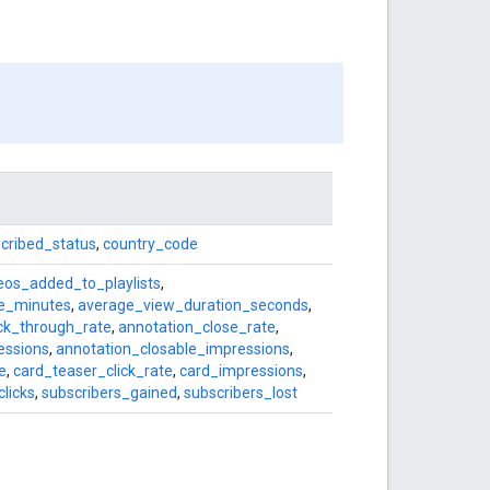
cribed_status
,
country_code
eos_added_to_playlists
,
e_minutes
,
average_view_duration_seconds
,
ick_through_rate
,
annotation_close_rate
,
essions
,
annotation_closable_impressions
,
e
,
card_teaser_click_rate
,
card_impressions
,
licks
,
subscribers_gained
,
subscribers_lost