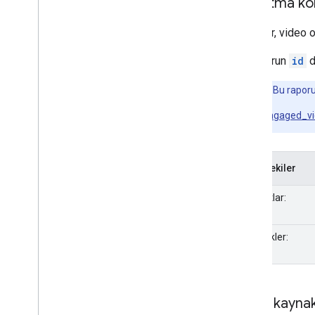
Oynatma ko
Bu rapor, video o
Bu raporun
id
d
Not:
Bu raporun
engaged_v
İçindekiler
Boyutlar:
Metrikler:
Trafik kaynak