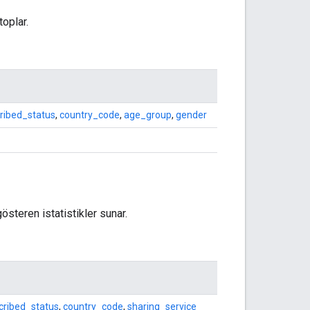
toplar.
ribed_status
,
country_code
,
age_group
,
gender
gösteren istatistikler sunar.
cribed_status
,
country_code
,
sharing_service