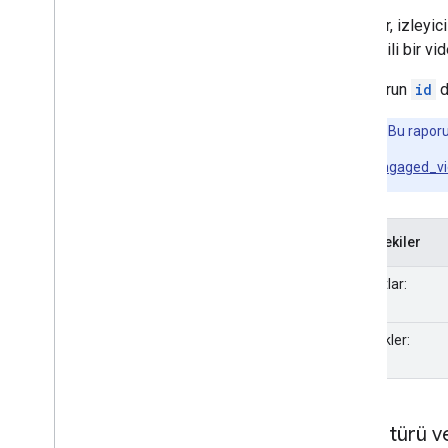
Bu rapor, izleyic
veya ilgili bir 
Bu raporun
id
d
Not:
Bu raporun
engaged_v
İçindekiler
Boyutlar:
Metrikler:
Cihaz türü ve