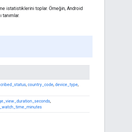
e istatistiklerini toplar. Örneğin, Android
 tanımlar.
cribed_status
,
country_code
,
device_type
,
ge_view_duration_seconds
,
_watch_time_minutes