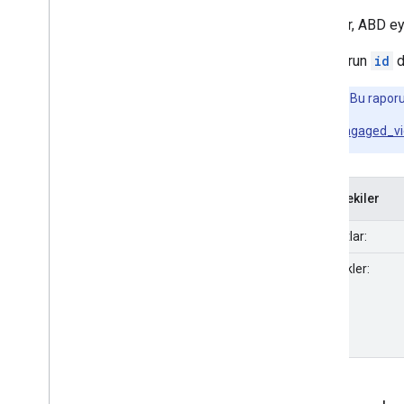
Bu rapor, ABD eya
Bu raporun
id
d
Not:
Bu raporun
engaged_v
İçindekiler
Boyutlar:
Metrikler: