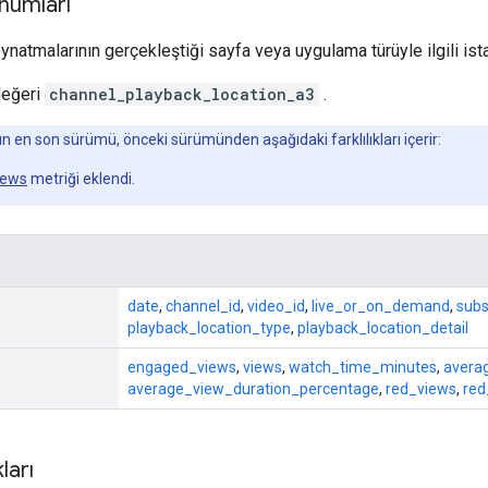
numları
ynatmalarının gerçekleştiği sayfa veya uygulama türüyle ilgili istat
eğeri
channel_playback_location_a3
.
 en son sürümü, önceki sürümünden aşağıdaki farklılıkları içerir:
iews
metriği eklendi.
date
,
channel_id
,
video_id
,
live_or_on_demand
,
subs
playback_location_type
,
playback_location_detail
engaged_views
,
views
,
watch_time_minutes
,
avera
average_view_duration_percentage
,
red_views
,
red
ları