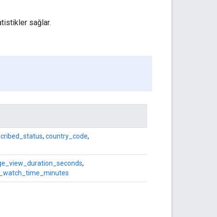
istikler sağlar.
cribed_status
,
country_code
,
ge_view_duration_seconds
,
_watch_time_minutes