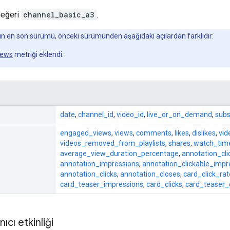
eğeri
channel_basic_a3
.
n en son sürümü, önceki sürümünden aşağıdaki açılardan farklıdır:
iews
metriği eklendi.
date
,
channel_id
,
video_id
,
live_or_on_demand
,
subs
engaged_views
,
views
,
comments
,
likes
,
dislikes
,
vid
videos_removed_from_playlists
,
shares
,
watch_tim
average_view_duration_percentage
,
annotation_cl
annotation_impressions
,
annotation_clickable_impr
annotation_clicks
,
annotation_closes
,
card_click_rat
card_teaser_impressions
,
card_clicks
,
card_teaser_c
nıcı etkinliği