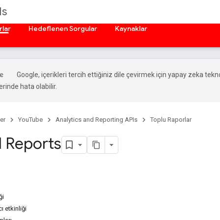
Is
rlar
Hedeflenen Sorgular
Kaynaklar
Google, içerikleri tercih ettiğiniz dile çevirmek için yapay zeka teknol
rinde hata olabilir.
er
YouTube
Analytics and Reporting APIs
Toplu Raporlar
 Reports
ği
ı etkinliği