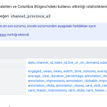
letleri ve Columbia Bölgesi'ndeki kullanıcı etkinliği istatistiklerin
eğeri
channel_province_a3
.
 en son sürümü, önceki sürümünden aşağıdaki farklılıkları içerir:
iews
metriği eklendi.
date
,
channel_id
,
video_id
,
live_or_on_demand
,
subs
engaged_views
,
views
,
watch_time_minutes
,
avera
average_view_duration_percentage
,
annotation_cl
annotation_impressions
,
annotation_clickable_impr
annotation_clicks
,
annotation_closes
,
card_click_rat
card_teaser_impressions
,
card_clicks
,
card_teaser_c