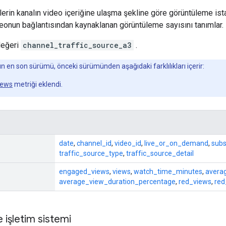
ilerin kanalın video içeriğine ulaşma şekline göre görüntüleme ist
videonun bağlantısından kaynaklanan görüntüleme sayısını tanımlar.
eğeri
channel_traffic_source_a3
.
 en son sürümü, önceki sürümünden aşağıdaki farklılıkları içerir:
iews
metriği eklendi.
date
,
channel_id
,
video_id
,
live_or_on_demand
,
subs
traffic_source_type
,
traffic_source_detail
engaged_views
,
views
,
watch_time_minutes
,
avera
average_view_duration_percentage
,
red_views
,
red
 işletim sistemi