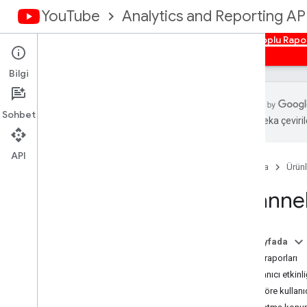
YouTube
Analytics and Reporting AP
Ana Sayfa
Genel bakış
Yetkilendirme
Toplu Rapo
Bilgi
Sohbet
Yapay zeka çevirile
You
Tube Reporting API
Kullanabileceğiniz Raporlar
API
Ana Sayfa
Ürünl
You
Tube Analytics için toplu veri
Channel
raporları
Toplu Veri Raporları Alma
Boyutlar
Bu sayfada
Metrikler
Video raporları
Kanal Raporları
Kullanıcı etkinli
İçerik Sahibi Raporları
İle göre kullanıc