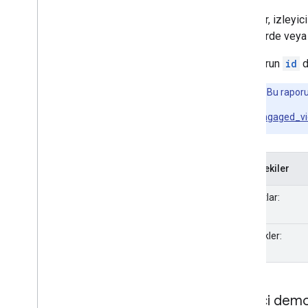
Bu rapor, izleyic
tabletlerde vey
Bu raporun
id
d
Not:
Bu raporun
engaged_v
İçindekiler
Boyutlar:
Metrikler:
İzleyici demo