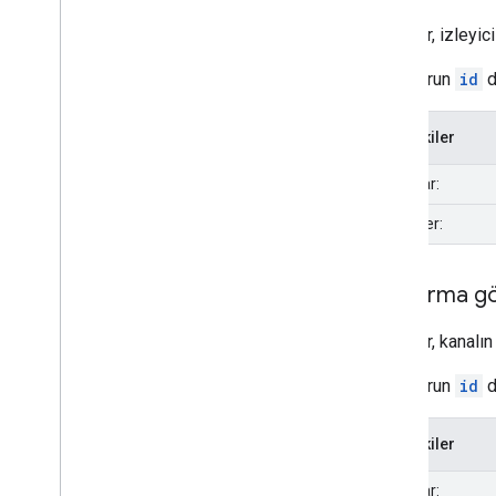
Bu rapor, izleyic
Bu raporun
id
d
İçindekiler
Boyutlar:
Metrikler:
Platforma gö
Bu rapor, kanalın
Bu raporun
id
d
İçindekiler
Boyutlar: