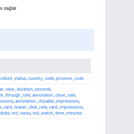
i sağlar.
cribed_status
,
country_code
,
province_code
ge_view_duration_seconds
,
ick_through_rate
,
annotation_close_rate
,
essions
,
annotation_closable_impressions
,
e
,
card_teaser_click_rate
,
card_impressions
,
licks
,
red_views
,
red_watch_time_minutes