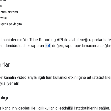
ları
rı
şletim sistemi
afisi
içerik paylaşımı
l sahiplerinin YouTube Reporting API ile alabileceği raporlar list
dan döndürülen her raporun
id
değeri, rapor açıklamasında sağlan
rları
ir kanalın videolarıyla ilgili tüm kullanıcı etkinliğine ait istatistik
sı yer alır.
nliği
 kanalın videoları ile ilgili kullanıcı etkinliği istatistiklerini sağlar.