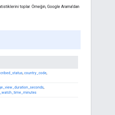
atistiklerini toplar. Örneğin, Google Arama'dan
cribed_status
,
country_code
,
ge_view_duration_seconds
,
_watch_time_minutes