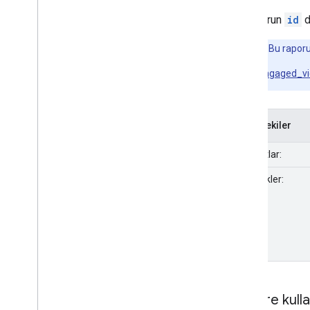
İnceleme Geçmişi
Bu raporun
id
d
Not:
Bu raporu
engaged_v
İçindekiler
Boyutlar:
Metrikler:
İle göre kulla