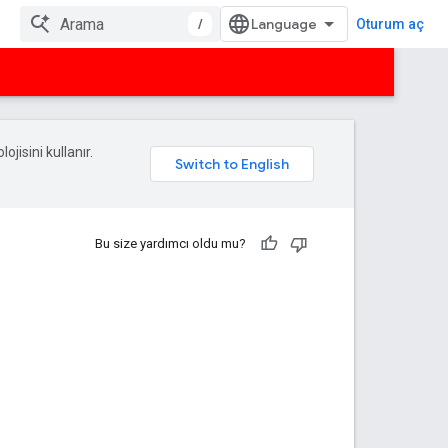
/
Oturum aç
ojisini kullanır.
Bu size yardımcı oldu mu?