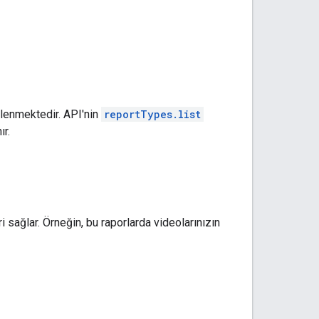
elenmektedir. API'nin
reportTypes.list
ır.
leri sağlar. Örneğin, bu raporlarda videolarınızın