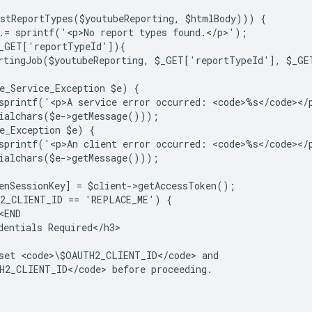
stReportTypes($youtubeReporting, $htmlBody))) {
.= sprintf('<p>No report types found.</p>');
_GET['reportTypeId']){
rtingJob($youtubeReporting, $_GET['reportTypeId'], $_G
e_Service_Exception $e) {
sprintf('<p>A service error occurred: <code>%s</code></
ialchars($e->getMessage()));
e_Exception $e) {
sprintf('<p>An client error occurred: <code>%s</code></
ialchars($e->getMessage()));
enSessionKey] = $client->getAccessToken();
H2_CLIENT_ID == 'REPLACE_ME') {
<END
dentials Required</h3>
set <code>\$OAUTH2_CLIENT_ID</code> and
H2_CLIENT_ID</code> before proceeding.