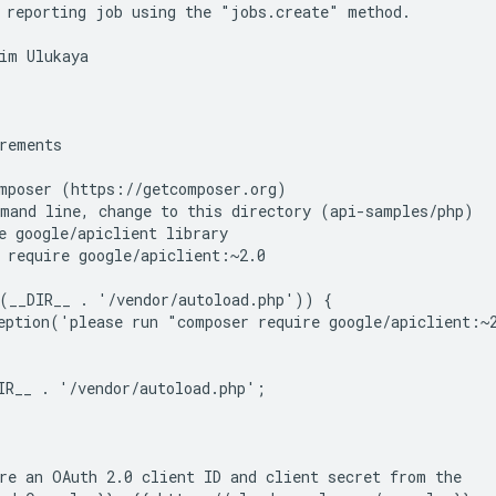
 reporting job using the "jobs.create" method.
im Ulukaya
rements
mposer (https://getcomposer.org)
mand line, change to this directory (api-samples/php)
e google/apiclient library
 require google/apiclient:~2.0
(__DIR__ . '/vendor/autoload.php')) {
eption('please run "composer require google/apiclient:~
IR__ . '/vendor/autoload.php';
re an OAuth 2.0 client ID and client secret from the