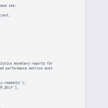
ease see:
oject.
alytics monetary reports for
 ad performance metrics must
ry.readonly');
HP_SELF'],
.