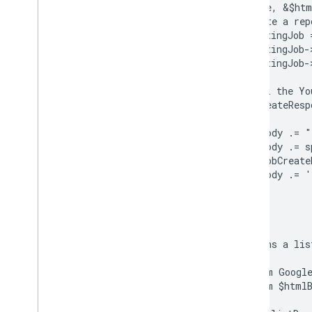
    $name, &$htm
  # Create a rep
  $reportingJob 
  $reportingJob-
  $reportingJob-
  // Call the Yo
  $jobCreateResp
  $htmlBody .= "
  $htmlBody .= 
      $jobCreate
  $htmlBody .= '
}
/**
 * Returns a lis
 *
 * @param Google
 * @param $htmlB
 */