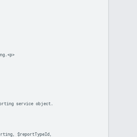
ng.<p>
orting service object.
orting, $reportTypeId,