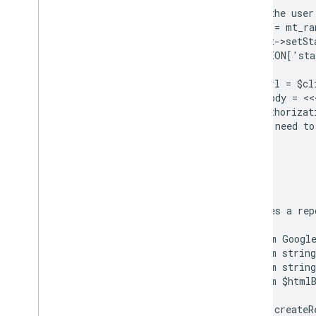
  // If the user
  $state = mt_r
  $client->setSt
  $_SESSION['sta
  $authUrl = $cl
  $htmlBody = <<
  <h3>Authorizat
  <p>You need to
END;
}
/**
 * Creates a rep
 *
 * @param Google
 * @param string
 * @param string
 * @param $htmlB
 */
function createR