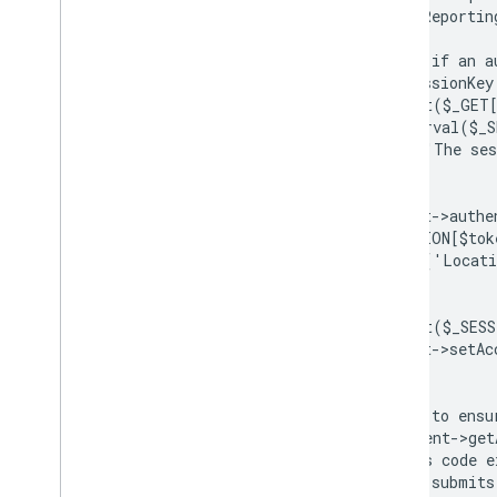
$youtubeReportin
// Check if an a
$tokenSessionKey
if (isset($_GET
  if (strval($_
    die('The ses
  }
  $client->authe
  $_SESSION[$tok
  header('Locat
}
if (isset($_SESS
  $client->setAc
}
// Check to ensu
if ($client->get
  // This code e
  // and submits