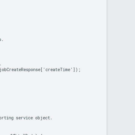
b.
,
jobCreateResponse['createTime']);
orting service object.