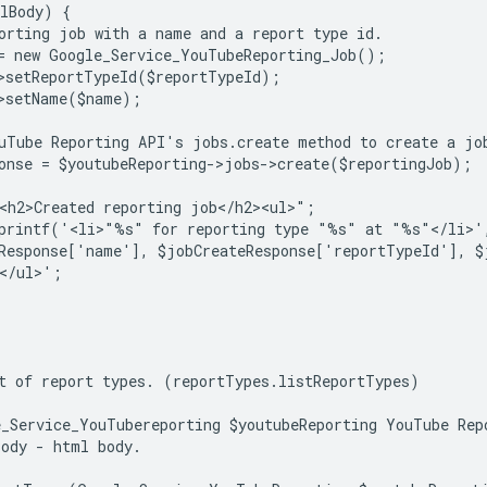
lBody) {
orting job with a name and a report type id.
= new Google_Service_YouTubeReporting_Job();
>setReportTypeId($reportTypeId);
>setName($name);
uTube Reporting API's jobs.create method to create a jo
onse = $youtubeReporting->jobs->create($reportingJob);
<h2>Created reporting job</h2><ul>";
sprintf('<li>"%s" for reporting type "%s" at "%s"</li>'
Response['name'], $jobCreateResponse['reportTypeId'], $
</ul>';
t of report types. (reportTypes.listReportTypes)
_Service_YouTubereporting $youtubeReporting YouTube Rep
ody - html body.