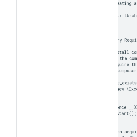
 * 2. Creating a
 *
 * @author Ibrah
 */
/**
 * Library Requi
 *
 * 1. Install co
 * 2. On the com
 * 3. Require th
 *    $ composer
 */
if (!file_exists
  throw new \Exc
}
require_once __D
session_start();
/*
 * You can acqui