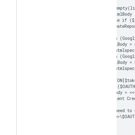
  try {
    if (empty(li
      $htmlBody 
    } else if ($
      createRepo
    }
  } catch (Googl
    $htmlBody = 
        htmlspec
  } catch (Googl
    $htmlBody = 
        htmlspec
  }
  $_SESSION[$tok
} elseif ($OAUT
  $htmlBody = <<
  <h3>Client Cre
  <p>
    You need to 
    <code>\$OAUT
  <p>
END;
} else {