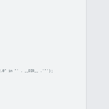
2.0" in "' . __DIR__ .'"');