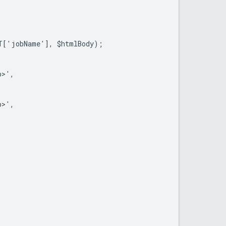
ET['jobName'], $htmlBody);
p>',
p>',