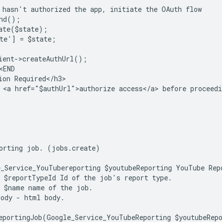
 hasn't authorized the app, initiate the OAuth flow
and();
ate($state);
te'] = $state;
ient->createAuthUrl();
<END
ion Required</h3>
 <a href="$authUrl">authorize access</a> before proceedi
orting job. (jobs.create)
_Service_YouTubereporting $youtubeReporting YouTube Rep
 $reportTypeId Id of the job's report type.
 $name name of the job.
ody - html body.
eportingJob(Google_Service_YouTubeReporting $youtubeRep