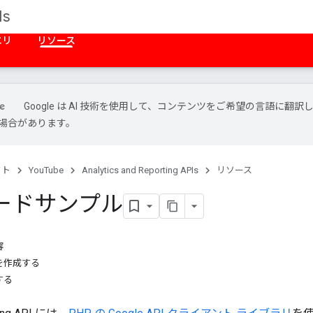
Is
エリ
リソース
Google は AI 技術を使用して、コンテンツをご希望の言語に翻訳
場合があります。
クト
YouTube
Analytics and Reporting APIs
リソース
コードサンプル
容
を作成する
する