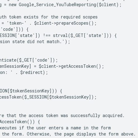
g = new Google_Service_YouTubeReporting($client);
uth token exists for the required scopes
 = 'token-' . $client->prepareScopes();
['code'])) {
SESSION['state']) !== strval($_GET['state'])) {
sion state did not match.');
nticate($_GET['code']);
enSessionKey] = $client->getAccessToken();
ion: ' . $redirect);
ION[$tokenSessionKey])) {
cessToken($_SESSION[$tokenSessionKey]);
re that the access token was successfully acquired.
AccessToken()) {
xecutes if the user enters a name in the form
 the form. Otherwise, the page displays the form above.