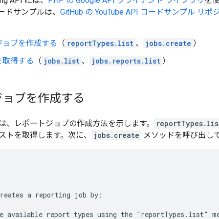
ng API
には、
PHP
の Google API クライアント ライブラリ
を
ードサンプルは、
GitHub の YouTube API コードサンプル リ
ジョブを作成する
（
reportTypes.list
、
jobs.create
）
を取得する
（
jobs.list
、
jobs.reports.list
）
ジョブを作成する
は、レポートジョブの作成方法を示します。
reportTypes.lis
ストを取得します。次に、
jobs.create
メソッドを呼び出し
reates a reporting job by:
e available report types using the "reportTypes.list" m