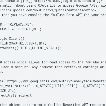
ud Console }} <{{ https://cloud.google.com/console }}
rmation about using OAuth 2.0 to access Google APIs, pl
lopers.google.com/youtube/v3/guides/authentication>
 that you have enabled the YouTube Data API for your pr
ID = 'REPLACE_ME';
SECRET = 'REPLACE_ME';
ogle_Client();
ntId($OAUTH2_CLIENT_ID);
ntSecret($OAUTH2_CLIENT_SECRET);
0 access scope allows for read access to the YouTube An
 user's account. Any request that retrieves earnings or
e.
es('https://www.googleapis.com/auth/yt-analytics-moneta
ter_var('http://' . $_SERVER['HTTP_HOST'] . $_SERVER['P
TIZE_URL);
rectUri($redirect);
ting object used to make YouTube Reporting API requests