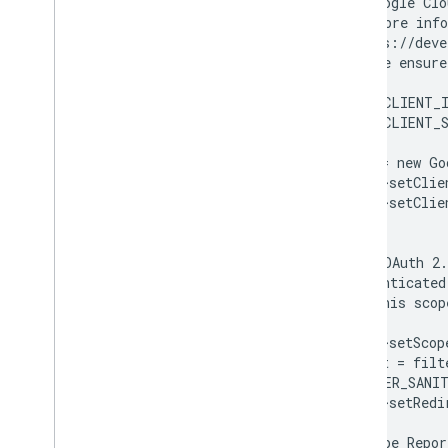
 * {{ Google Clo
 * For more info
 * <https://deve
 * Please ensure
 */
$OAUTH2_CLIENT_
$OAUTH2_CLIENT_
$client = new Go
$client->setClie
$client->setClie
/*
 * This OAuth 2.
 * authenticated
 * use this scop
 */
$client->setScop
$redirect = fil
    FILTER_SANI
$client->setRedi
// YouTube Repor