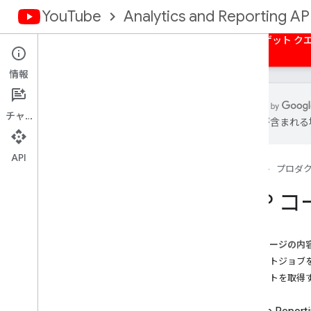
YouTube
Analytics and Reporting AP
ホーム
概要
承認
一括レポート
ターゲット ク
情報
チャット
は誤りが含まれる
概要
概要
API
ホーム
プロダ
PHP 
コードサンプル
Java
Java
Script
このページの内
PHP
レポートジョブ
Python
レポートを取得
API Explorer