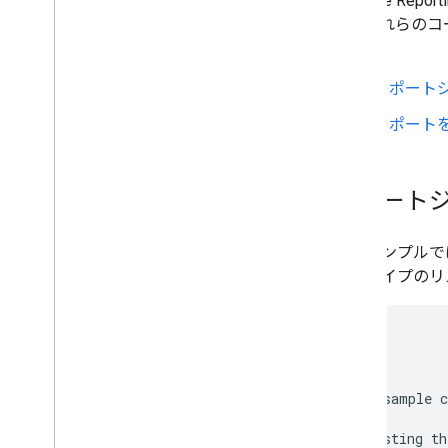
YouTube Reporti
ターゲット クエリ
す。これらのコ
一括レポート
きます。
レポート
クライアント ライブラリ
レポート
Go
Java
Java
Script
レポート
.
NET
PHP
このサンプルで
Python
ートタイプのリ
Ruby
<
?php
/**
 * This sample c
 *
 * 1. Listing th