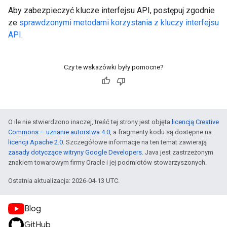
Aby zabezpieczyć klucze interfejsu API, postępuj zgodnie
ze
sprawdzonymi metodami korzystania z kluczy interfejsu
API
.
Czy te wskazówki były pomocne?
O ile nie stwierdzono inaczej, treść tej strony jest objęta
licencją Creative
Commons – uznanie autorstwa 4.0
, a fragmenty kodu są dostępne na
licencji Apache 2.0
. Szczegółowe informacje na ten temat zawierają
zasady dotyczące witryny Google Developers
. Java jest zastrzeżonym
znakiem towarowym firmy Oracle i jej podmiotów stowarzyszonych.
Ostatnia aktualizacja: 2026-04-13 UTC.
Blog
GitHub