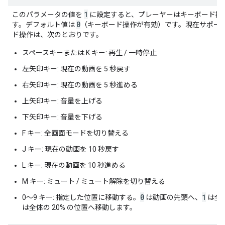
1
このパラメータの値を
に設定すると、プレーヤーはキーボード操
0
す。デフォルト値は
（キーボード操作が有効）です。現在サポー
ド操作は、次のとおりです。
スペースキーまたは K キー: 再生 / 一時停止
左矢印キー: 現在の動画を 5 秒戻す
右矢印キー: 現在の動画を 5 秒進める
上矢印キー: 音量を上げる
下矢印キー: 音量を下げる
F キー: 全画面モードを切り替える
J キー: 現在の動画を 10 秒戻す
L キー: 現在の動画を 10 秒進める
M キー: ミュート / ミュート解除を切り替える
0
1
0～9 キー: 指定した位置に移動する。
は動画の先頭へ、
は全体
は全体の 20% の位置へ移動します。