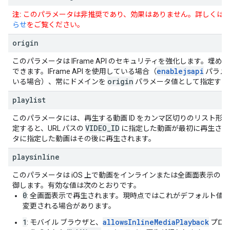
注:
このパラメータは非推奨であり、効果はありません。詳しくは
らせ
をご覧ください。
origin
このパラメータは IFrame API のセキュリティを強化します。埋め込み
enablejsapi
できます。IFrame API を使用している場合（
パラメ
origin
いる場合）、常にドメインを
パラメータ値として指定する
playlist
このパラメータには、再生する動画 ID をカンマ区切りのリスト形
VIDEO
_
ID
定すると、URL パスの
に指定した動画が最初に再生され
タに指定した動画はその後に再生されます。
playsinline
このパラメータは iOS 上で動画をインラインまたは全画面表示の
御します。有効な値は次のとおりです。
0
: 全画面表示で再生されます。現時点ではこれがデフォルト値
変更される場合があります。
1
allowsInlineMediaPlayback
: モバイル ブラウザと、
プロ