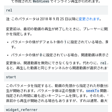
WebViews
て作成された
でインライン再生が行われます。
rel
注:
このパラメータは 2018 年 9 月 25 日以降に
変更されます
。
変更前は、最初の動画の再生が終了したときに、プレーヤーに関連
かを指定します。
1
パラメータの値がデフォルト値の
に設定されている場合、関
す。
0
パラメータの値が
に設定されている場合、関連動画は表示さ
rel
変更後は、関連動画を無効にできなくなります。代わりに、
パ
ると、再生した動画と同じチャンネルから関連動画が選択されます
start
このパラメータを指定すると、動画の先頭から指定された秒数分進
seek
To
生が開始されます。パラメータ値は正の整数です。
関数と
指定された時間に最も近いキーフレームを探します。そのため、リ
直前から再生が開始される場合もありますが、ずれは通常、最大で 
widget
_
referrer