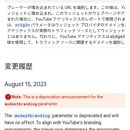
プレーヤーが埋め込まれている URL を識別します。この値は、YouT
ィジェットに埋め込まれ、このウィジェットがウェブページやアプ
まれた場合に、YouTube アナリティクスのレポートで使用されま
origin
は、
パラメータはウィジェット プロバイダのドメインを識別し
アナリティクスが実際のトラフィック ソースとしてウィジェット 
widget
_
r
とはありません。代わりに、YouTube アナリティクスは
値を使用して、トラフィック ソースに関連するドメインを識別しま
変更履歴
August 15
,
2023
Note:
This is a deprecation announcement for the
modestbranding
parameter.
The
modestbranding
parameter is deprecated and will
have no effect. To align with YouTube's branding
requirements, the player now determines the appropriate