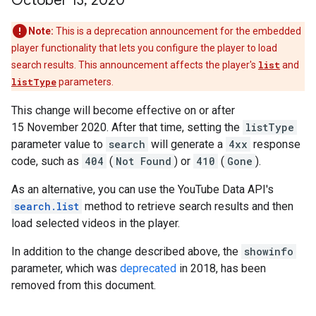
October 13
,
2020
Note:
This is a deprecation announcement for the embedded
player functionality that lets you configure the player to load
search results. This announcement affects the player's
list
and
listType
parameters.
This change will become effective on or after
15 November 2020
. After that time, setting the
listType
parameter value to
search
will generate a
4xx
response
code, such as
404
(
Not Found
) or
410
(
Gone
).
As an alternative, you can use the YouTube Data API's
search.list
method to retrieve search results and then
load selected videos in the player.
In addition to the change described above, the
showinfo
parameter, which was
deprecated
in 2018, has been
removed from this document.