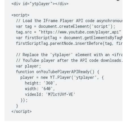
<div id="ytplayer"></div>

<script>

  // Load the IFrame Player API code asynchronously
  var tag = document.createElement('script');

  tag.src = "https://www.youtube.com/player_api";

  var firstScriptTag = document.getElementsByTagNa
  firstScriptTag.parentNode.insertBefore(tag, first
  // Replace the 'ytplayer' element with an <iframe
  // YouTube player after the API code downloads.

  var player;

  function onYouTubePlayerAPIReady() {

    player = new YT.Player('ytplayer', {

      height: '360',

      width: '640',

      videoId: 'M7lc1UVf-VE'

    });

  }
