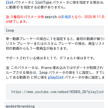
list
list
Type
パラメータと
パラメータに値を指定する場合は、IFra
に動画 ID を指定する必要がありません。
search
注:
3 番目のパラメータ値
は
非推奨
となり、
2020 年 11 月 
が終了します。
loop
1
単一動画プレーヤーの場合に
を設定すると、最初の動画が繰り返
リスト プレーヤーまたはカスタム プレーヤーの場合、再生リスト
初の動画からもう一度再生が始まります。
0
1
0
サポートされている値は
と
で、デフォルト値は
です。
注:
このパラメータは、IFrame 埋め込みではサポートが制限され
loop
1
ループさせる場合は、
パラメータの値を
に設定し、すでに Play
playlist
してある動画 ID と同じ値を
パラメータの値に設定します
https://www.youtube.com/embed/
VIDEO_ID
?playlist=
V
modestbranding