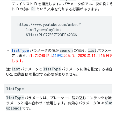
プレイリスト ID を指定します。パラメータ値では、次の例に
PL
ト ID の前に
という文字を付加する必要があります。
https://www.youtube.com/embed?
    listType=playlist
    &list=PLC77007E23FF423C6
listType
search
list
パラメータの値が
の場合、
パラメータ
定します。
注:
この機能は
非推奨
となり、
2020 年 11 月 15 日
を
します。
list
list
Type
注:
パラメータと
パラメータに値を指定する場合は、I
URL に動画 ID を指定する必要がありません。
list
Type
list
Type
パラメータは、プレーヤーに読み込むコンテンツを識別
playl
ラメータと組み合わせて使用します。有効なパラメータ値は
uploads
です。