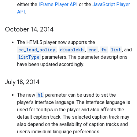
either the
IFrame Player API
or the
JavaScript Player
API
.
October 14
,
2014
The HTML5 player now supports the
cc_load_policy
,
disablekb
,
end
,
fs
,
list
, and
listType
parameters. The parameter descriptions
have been updated accordingly.
July 18
,
2014
The new
hl
parameter can be used to set the
player's interface language. The interface language is
used for tooltips in the player and also affects the
default caption track. The selected caption track may
also depend on the availability of caption tracks and
user's individual language preferences.