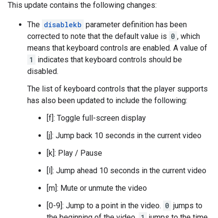
This update contains the following changes:
The
disablekb
parameter definition has been
corrected to note that the default value is
0
, which
means that keyboard controls are enabled. A value of
1
indicates that keyboard controls should be
disabled.
The list of keyboard controls that the player supports
has also been updated to include the following:
[f]: Toggle full-screen display
[j]: Jump back 10 seconds in the current video
[k]: Play / Pause
[l]: Jump ahead 10 seconds in the current video
[m]: Mute or unmute the video
[0-9]: Jump to a point in the video.
0
jumps to
the beginning of the video,
1
jumps to the time