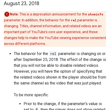
August 23
,
2018
Note:
This is a deprecation announcement for the
showinfo
parameter. In addition, the behavior for the
rel
parameter is
changing. Titles, channel information, and related videos are an
important part of YouTube's core user experience, and these
changes help to make the YouTube viewing experience consistent
across different platforms.
The behavior for the
rel
parameter is changing on or
after September 25, 2018. The effect of the change is
that you will not be able to disable related videos.
However, you will have the option of specifying that
the related videos shown in the player should be from
the same channel as the video that was just played.
To be more specific:
Prior to the change, if the parameter's value is
set to
0
, then the player does not show related