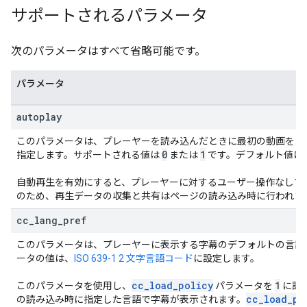
サポートされるパラメータ
次のパラメータはすべて省略可能です。
パラメータ
autoplay
このパラメータは、プレーヤーを読み込んだときに最初の動画を自
0
1
指定します。サポートされる値は
または
です。デフォルト値は
自動再生を有効にすると、プレーヤーに対するユーザー操作なしで
のため、再生データの収集と共有はページの読み込み時に行われま
cc
_
lang
_
pref
このパラメータは、プレーヤーに表示する字幕のデフォルトの言語
ータの値は、
ISO 639-1 2 文字言語コード
に設定します。
cc
_
load
_
policy
1
このパラメータを使用し、
パラメータを
に設
cc
_
load
_
po
の読み込み時に指定した言語で字幕が表示されます。