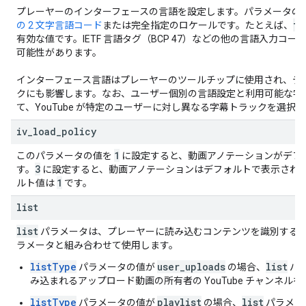
プレーヤーのインターフェースの言語を設定します。パラメータの
fr
の 2 文字言語コード
または完全指定のロケールです。たとえば、
有効な値です。IETF 言語タグ（BCP 47）などの他の言語入力コ
可能性があります。
インターフェース言語はプレーヤーのツールチップに使用され、デ
クにも影響します。なお、ユーザー個別の言語設定と利用可能な字
て、YouTube が特定のユーザーに対し異なる字幕トラックを選択
iv
_
load
_
policy
1
このパラメータの値を
に設定すると、動画アノテーションがデフ
3
す。
に設定すると、動画アノテーションはデフォルトで表示され
1
ルト値は
です。
list
list
パラメータは、プレーヤーに読み込むコンテンツを識別する
ラメータと組み合わせて使用します。
listType
user_uploads
list
パラメータの値が
の場合、
パ
み込まれるアップロード動画の所有者の YouTube チャンネル
listType
playlist
list
パラメータの値が
の場合、
パラメータ