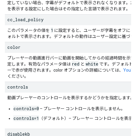
定していない場合、字幕がデフォルトで表示されなくなります。た
を表示する設定にした場合はその指定した言語で表示されます。
cc
_
load
_
policy
1
このパラメータの値を
に設定すると、ユーザーが字幕をオフにし
ォルトで表示されます。デフォルトの動作はユーザー設定に基づき
color
プレーヤーの動画進行バーに動画を開始してからの経過時間を示す
red
white
定します。有効なパラメータ値は
と
です。デフォルト
ーで赤が使用されます。color オプションの詳細については、
YouT
ください。
controls
動画プレーヤーのコントロールを表示するかどうかを指定します。
controls=0
– プレーヤー コントロールを表示しません。
controls=1
（デフォルト）– プレーヤー コントロールを表示
disablekb