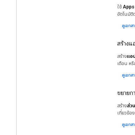
ส่วนเสริม
ใช้
Apps 
Apps Script
อัตโนมัต
แอปแชท
ดูเอกส
แอปไดรฟ์
Marketplace
สร้างแ
บันทึกประจำรุ่น
สร้าง
แอป
การเปลี่ยนแปลงผลิตภัณฑ์ล่าสุด
เตือน หร
ดัชนีบันทึกประจำรุ่น
ดูเอกส
ติดตามข้อมูลอัปเดต
สมัครรับจดหมายข่าว
ขยายก
เข้าร่วมโปรแกรมทดลองใช้สําหรับนักพัฒนา
ซอฟต์แวร์
สํารวจช่อง You
Tube ของเรา
สร้าง
ส่ว
เป็นพาร์ทเนอร์กับ Google Workspace
เกี่ยวข้อ
เข้าร่วมกิจกรรม Google Developers
ดูเอกส