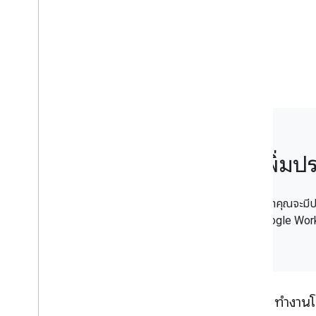
Gmail
Google Calendar
Google Chat
Google Classroom
Google Docs
Google Drive
Google Forms
Google Keep
Google Meet
เพิ่ม
Google Sheets
Google Sites
Google Slides
ไม่ว่าคุณจะม
Google Tasks
Google Work
Google ห้องนิรภัย
ติดตามกิจกรรมของ Google Workspace
ขยาย แชร์อัตโนมัติ และแชร์
ทํางานโ
ภาพรวม