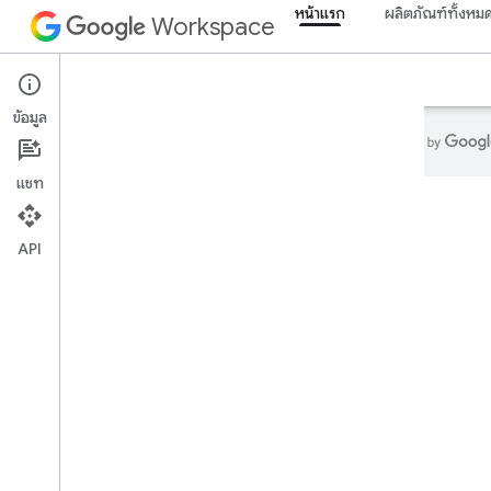
หน้าแรก
ผลิตภัณฑ์ทั้งหม
Workspace
ภาพรวม
นักสำรวจ
คำแนะนำ
การสนับสนุน
ข้อมูล
แชท
หน้าแรก
API
ผลิตภัณฑ์สําหรับนักพัฒนาซอฟต์แวร์
เริ่มใช้งาน
สร้างด้วย AI
ลองใช้เลย
โมเดลมาตรฐานของ Google Workspace
สำหรับเครื่องมือและ API ของตัวแทน
แอป Google Workspace
คอนโซลผู้ดูแลระบบ
Cloud Search