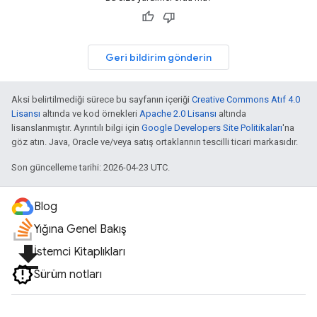
Geri bildirim gönderin
Aksi belirtilmediği sürece bu sayfanın içeriği
Creative Commons Atıf 4.0
Lisansı
altında ve kod örnekleri
Apache 2.0 Lisansı
altında
lisanslanmıştır. Ayrıntılı bilgi için
Google Developers Site Politikaları
'na
göz atın. Java, Oracle ve/veya satış ortaklarının tescilli ticari markasıdır.
Son güncelleme tarihi: 2026-04-23 UTC.
Blog
Yığına Genel Bakış
file_download
İstemci Kitaplıkları
Sürüm notları