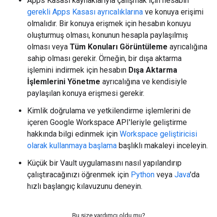
Apps Kasası kaynaklarıyla çalışmak için hesabın
gerekli Apps Kasası ayrıcalıklarına
ve konuya erişimi
olmalıdır. Bir konuya erişmek için hesabın konuyu
oluşturmuş olması, konunun hesapla paylaşılmış
olması veya
Tüm Konuları Görüntüleme
ayrıcalığına
sahip olması gerekir. Örneğin, bir dışa aktarma
işlemini indirmek için hesabın
Dışa Aktarma
İşlemlerini Yönetme
ayrıcalığına ve kendisiyle
paylaşılan konuya erişmesi gerekir.
Kimlik doğrulama ve yetkilendirme işlemlerini de
içeren Google Workspace API'leriyle geliştirme
hakkında bilgi edinmek için
Workspace geliştiricisi
olarak kullanmaya başlama
başlıklı makaleyi inceleyin.
Küçük bir Vault uygulamasını nasıl yapılandırıp
çalıştıracağınızı öğrenmek için
Python
veya
Java
'da
hızlı başlangıç kılavuzunu deneyin.
Bu size yardımcı oldu mu?